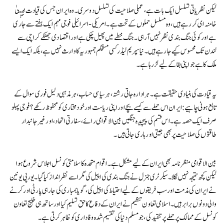
لیکن نظریاتی تسلسل ایک بات ہے، عملی صلاحیت کی تسلسل دوسری۔ وہ ایران جس کی قیادت مجتبیٰ
خامنہ ای کر رہے ہیں، وہ مسلسل حملوں کے تحت ہے۔ امریکی-اسرائیلی فوجی مہم ایک ہفتے سے جاری
ہے اور کوئی جنگ بندی نظر نہیں آ رہی۔ جنگ خطے میں پھیل چکی ہے اور اقتصادی جھٹکے کراچی سے
لندن تک محسوس کیے جا رہے ہیں۔ نیا سپریم لیڈر کسی مستحکم جمہوریہ کا وارث نہیں ہے، بلکہ ایک ایسے
ملک کا ہے جو اپنی بقا کے لیے لڑ رہا ہے۔
یہ قیادت کی بنیادی حقیقت ہے۔ ہر ادارہ جاتی رشتہ، ہر سیاسی حساب، ہر مذہبی دلیل فوری سوال کے
تابع ہونی چاہیے: ایران اس حملے سے کیسے بچے اور اپنی ریاست اور خودمختاری کو محفوظ رکھے؟ فوجی پہلو
صرف ایک حصہ ہے۔ اس قسم کی پیچیدہ جنگیں بین الاقوامی رائے، سفارتی اتحاد، اور غیر جانبدار
طاقتوں کی صلاحیت پر بھی جیتی اور ہاری جاتی ہیں۔
بین الاقوامی منظرنامہ بھی ایران کے لیے مشکل ہے۔ اقوام متحدہ کا سلامتی کونسل اجلاس شروع ہوا
لیکن کچھ نتیجہ نہیں نکلا۔ سیکرٹری جنرل نے جنگ بندی کی اپیل کی مگر اسے نظر انداز کیا گیا۔ یورپی یونین
نے ایران کی مذمت اور سب فریقوں کے لیے احتیاط کی اپیل کی، گویا بمباری کی جارہی پارٹی اور کرنے
والی دونوں برابر ہیں۔ اسلامی تعاون تنظیم نے ایران کے دفاع کا حق تسلیم کیا اور ساتھ ہی خلیج تعاون
کونسل کے ممالک پر حملے پر تنقید کی، جو مسلم دنیا کی تقسیم شدہ وفاداری کو ظاہر کرتی ہے۔