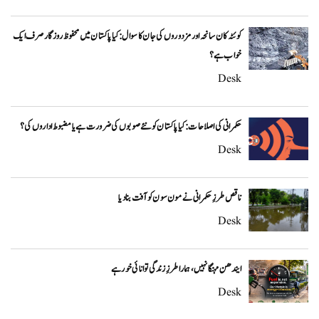
کوئٹہ کان سانحہ اور مزدوروں کی جان کا سوال: کیا پاکستان میں محفوظ روزگار صرف ایک
خواب ہے؟
Desk
حکمرانی کی اصلاحات: کیا پاکستان کو نئے صوبوں کی ضرورت ہے یا مضبوط اداروں کی؟
Desk
ناقص طرزِ حکمرانی نے مون سون کو آفت بنا دیا
Desk
ایندھن مہنگا نہیں، ہمارا طرزِ زندگی توانائی خور ہے
Desk