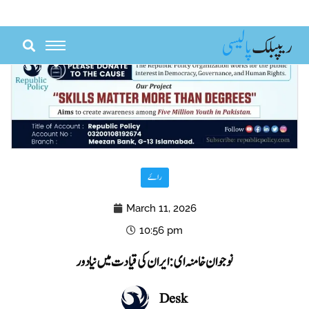
Skip
to
content
راۓ
March 11, 2026
10:56 pm
نوجوان خامنہ ای: ایران کی قیادت میں نیا دور
Desk