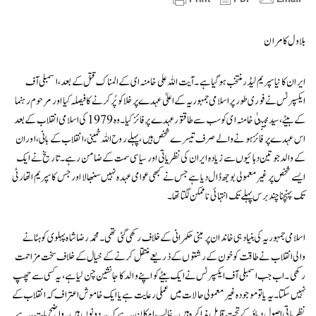
بلاول کامران
ایران کا نیا سپریم لیڈر منتخب ہو گیا ہے۔ آیت اللہ علی خامنہ ای کے المناک قتل کے بعد، اسمبلی آف
ایکسپرٹس نے فوری طور پر اسلامی جمہوریہ کے اعلیٰ عہدے پر خلا کو پُر کرنے کا فیصلہ کیا اور مرحوم رہنما
کے بیٹے، سید مجتبیٰ خامنہ ای کو سب سے طاقتور عہدے پر فائز کیا۔ وہ 1979 کی اسلامی انقلاب کے بعد
اس عہدے پر فائز ہونے والے صرف تیسرے شخص ہیں، پہلے روح اللہ خمینی، انقلاب کے بانی، اور ان
کے والد جو تین دہائیوں سے زیادہ ایران کی نظریاتی اور سیاسی سمت کے ضامن رہے۔ تاریخ نے ایک
ایسے شخص پر غیر معمولی بوجھ ڈال دیا ہے جس نے کبھی عوامی عہدہ نہیں سنبھالا اور جس کا سپریم اتھارٹی
تک پہنچنا چند برس پہلے تک انتہائی ناممکن لگتا تھا۔
اسلامی جمہوریہ کی بنیاد ہی خاندان پر مبنی حکمرانی کے خلاف رکھی گئی تھی۔ محمد رضا شاہ پہلوی کو ہٹانے
والی انقلاب نے طاقت کو خون کے رشتوں کے ذریعے منتقل کرنے کے خیال کے خلاف سخت مزاحمت
رکھی۔ اب جب اسمبلی آف ایکسپرٹس نے ایک بیٹے کو اپنے والد کا جانشین چن لیا ہے، یہ کسی سے چھپ
نہیں سکتا۔ یہ یا تو موجودہ غیر معمولی حالات میں عملی رعایت ہے یا ایک خاموش اعتراف کہ انقلاب کے
نظریاتی اصول دباؤ کے تحت قابل مذاکرہ ہیں۔ غالب امکان یہ ہے کہ یہ دونوں ہیں۔ واضح بات یہ ہے