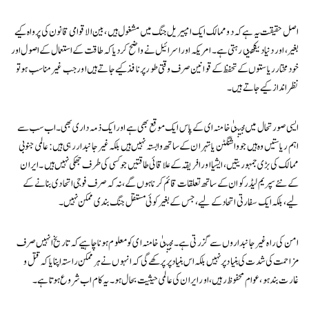
اصل حقیقت یہ ہے کہ دو ممالک ایک امپیریل جنگ میں مشغول ہیں، بین الاقوامی قانون کی پرواہ کیے
بغیر، اور دنیا دیکھتی رہتی ہے۔ امریکہ اور اسرائیل نے واضح کر دیا کہ طاقت کے استعمال کے اصول اور
خودمختار ریاستوں کے تحفظ کے قوانین صرف وقتی طور پر نافذ کیے جاتے ہیں اور جب غیر مناسب ہو تو
نظر انداز کیے جاتے ہیں۔
ایسی صورتحال میں مجتبیٰ خامنہ ای کے پاس ایک موقع بھی ہے اور ایک ذمہ داری بھی۔ اب سب سے
اہم ریاستیں وہ ہیں جو واشنگٹن یا تہران کے ساتھ وابستہ نہیں ہیں بلکہ غیر جانبدار رہی ہیں: عالمی جنوبی
ممالک کی بڑی جمہوریتیں، ایشیا اور افریقہ کے علاقائی طاقتیں جو کسی کی طرف جھکی نہیں ہیں۔ ایران
کے نئے سپریم لیڈر کو ان کے ساتھ تعلقات قائم کرنا ہوں گے، نہ کہ صرف فوجی اتحادی بنانے کے
لیے، بلکہ ایک سفارتی اتحاد کے لیے، جس کے بغیر کوئی مستقل جنگ بندی ممکن نہیں۔
امن کی راہ غیر جانبداروں سے گزرتی ہے۔ مجتبیٰ خامنہ ای کو معلوم ہونا چاہیے کہ تاریخ انہیں صرف
مزاحمت کی شدت کی بنیاد پر نہیں بلکہ اس بنیاد پر پرکھے گی کہ انہوں نے ہر ممکن راستہ اپنایا کہ قتل و
غارت بند ہو، عوام محفوظ رہیں، اور ایران کی عالمی حیثیت بحال ہو۔ یہ کام اب شروع ہوتا ہے۔