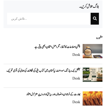
بلاگ تلاش کریں۔
Search
مشورہ
پنشن اصلاحات کا آغاز، مگر اصل امتحان ابھی باقی ہے
Desk
نیشنل بک ریڈنگ موومنٹ: پاکستان میں کتاب بینی کی ثقافت کی بحالی کی قومی تحریک
Desk
بھارت کے نوجوان، انصاف اور ریاستی اداروں پر متزلزل اعتماد
Desk