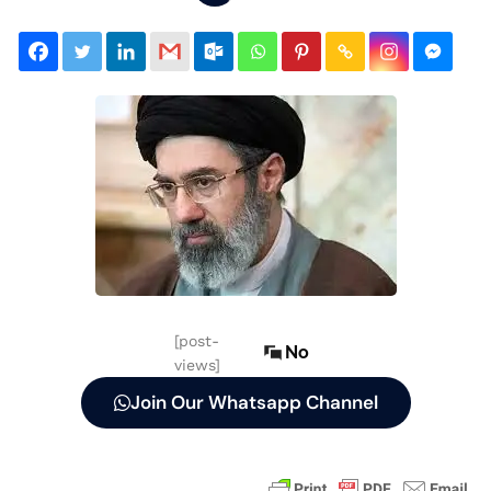
[post-
No
views]
Join Our Whatsapp Channel