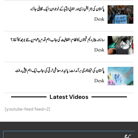
پاکستان کی جنریشن زی اور جنوبی ایشیا کے نوجوان: ایک تقابلی جائزہ
Desk
روزانہ پیٹرولیم قیمتوں کا نظام: شفافیت کی جانب اہم قدم یا عوام پر نئے بوجھ کا آغاز؟
Desk
پاکستان کی ٹیکنالوجی برآمدات: پائیدار معاشی ترقی کی جانب ایک اہم پیش رفت
Desk
Latest Videos
[youtube-feed feed=2]