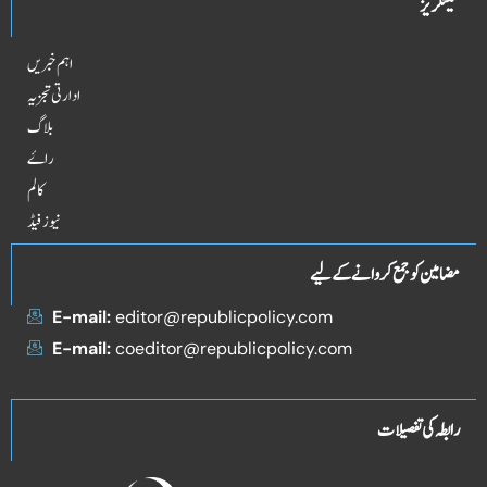
کیٹگریز
اہم خبریں
ادارتی تجزیہ
بلاگ
راۓ
کالم
نیوز فیڈ
مضامین کو جمع کروانے کے لیے
E-mail:
editor@republicpolicy.com
E-mail:
coeditor@republicpolicy.com
رابطہ کی تفصیلات