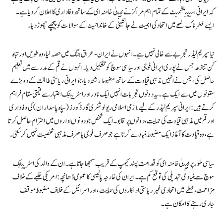
کہ ایرانی اسٹیبلشمنٹ کے تمام اہم مراکز نے مجتبیٰ خامنہ ای کے ساتھ وفاداری کا اعلان کر دیا ہے۔
ایسے خطرناک لمحے میں اتحاد کی اہمیت نے جانشینی کے خاندانیت کے سوالات کو پیچھے چھوڑ دیا۔
نیا سپریم لیڈر تجربے سے خالی نہیں ہے۔ انہوں نے ایران-عراق جنگ میں حصہ لیا، وہ طویل اور تباہ
کن تنازعہ جس نے پوری ایرانی فوجی اور سیاسی سوچ کو تشکیل دیا۔ انہوں نے قم کے مدرسے میں تعلیم
حاصل کی، جس نے انہیں مذہبی قیادت کے ساتھ مضبوط رشتہ دیا، جو ایرانی ریاستی طاقت کے دو بڑے
ستونوں میں سے ایک ہے۔ یہ دونوں تجربات انہیں ایک نادر اور اسٹریٹجک اعتبار سے قیمتی مقام فراہم
کرتے ہیں: ایرانی سپریم لیڈر کے لیے لازمی اسلامی ریولوشنری گارڈ کورز (سپاہ پاسداران) کی وفاداری
اور قم میں مذہبی قیادت کی حمایت، دونوں پر قابو۔ ایک شخص جو دونوں اداروں میں احترام حاصل کرتا
ہے، وہ قیادت کا آغاز ایک مضبوط بنیاد سے کرتا ہے جو صرف فوجی یا صرف مذہبی شخصیت نہیں کر سکتی۔
سیاسی طور پر مجتبیٰ خامنہ ای کو قدامت پسند کیمپ کے قریب سمجھا جاتا ہے۔ ان کے والد کی اسٹریٹجک
سوچ سے بنیادی تبدیلی کی توقع کم ہے۔ ایران کی خارجہ پالیسی کا عمومی ڈھانچہ: امریکی غلبے کے خلاف
مزاحمت، خطے میں اتحادی غیر ریاستی اداکاروں کی حمایت، اور اسرائیل کے خلاف مضبوط موقف
جاری رہنے کا امکان ہے۔