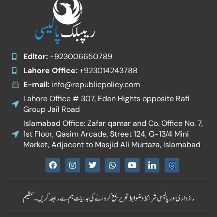
Editor:
+923006650789
Lahore Office:
+923014243788
E-mail:
info@republicpolicy.com
Lahore Office # 307, Eden Hights opposite Rafi
Group Jail Road
Islamabad Office: Zafar qamar and Co. Office No. 7,
1st Floor, Qasim Arcade, Street 124, G-13/4 Mini
Market, Adjacent to Masjid Ali Murtaza, Islamabad
F
I
T
W
Y
I
a
n
w
h
o
c
c
s
i
a
u
o
e
t
t
t
t
n
b
a
t
s
u
-
رازداری اور پالیسی
شرائط و ضوابط
تحریر جمع کروانے کی ہدایات
ہم سے رابطہ کریں۔
تنظیم
o
g
e
a
b
l
o
r
r
p
e
i
k
a
p
n