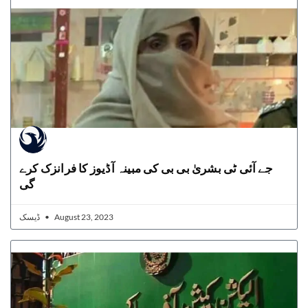
جے آئی ٹی بشریٰ بی بی کی مبینہ آڈیوز کا فرانزک کرے
گی
ڈیسک
August 23, 2023