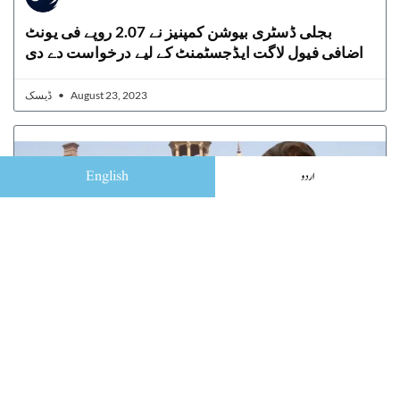
بجلی ڈسٹری بیوشن کمپنیز نے 2.07 روپے فی یونٹ
اضافی فیول لاگت ایڈجسٹمنٹ کے لیے درخواست دے دی
ڈیسک
August 23, 2023
English
اردو
لاہور ہائیکورٹ نے الیکشن کمیشن کو عمران کے خلاف
توہین عدالت کیس کا فیصلہ سنانے سے روک دیا