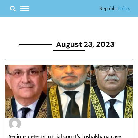
Skip
to
content
August 23, 2023
Serious defects in trial court’s Toshakhana case