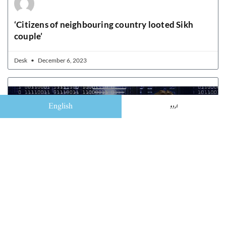
‘Citizens of neighbouring country looted Sikh
couple’
Desk
December 6, 2023
English
اردو
Elon Musk seeks $1b for his AI startup to rival
OpenAI’s ChatGPT