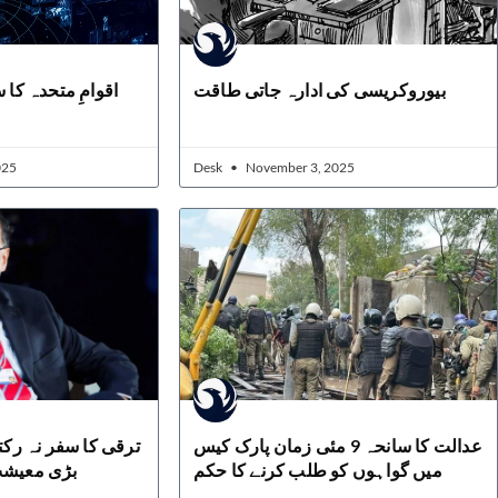
بیوروکریسی کی ادارہ جاتی طاقت
اقوامِ متحدہ کا:
025
Desk
November 3, 2025
عدالت کا سانحہ 9 مئی زمان پارک کیس
ترقی کا سفر نہ رکتا
میں گواہوں کو طلب کرنے کا حکم
بڑی معیشت 