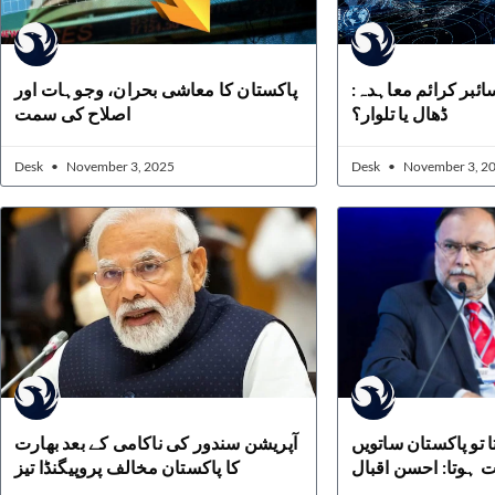
 سائبر کرائم معاہدہ
پاکستان کا معاشی بحران، وجوہات اور
ڈھال یا تلوار؟
اصلاح کی سمت
Desk
November 3, 2025
Desk
November 3, 2
 تو پاکستان ساتویں
آپریشن سندور کی ناکامی کے بعد بھارت
ہوتا: احسن اقبال
کا پاکستان مخالف پروپیگنڈا تیز