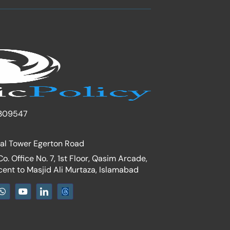
309547
nal Tower Egerton Road
. Office No. 7, 1st Floor, Qasim Arcade,
cent to Masjid Ali Murtaza, Islamabad
W
Y
I
h
o
c
a
u
o
t
t
n
s
u
-
a
b
l