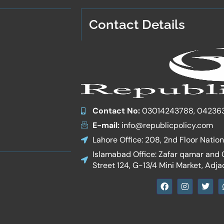
Contact Details
Contact No:
03014243788, 04236
E-mail:
info@republicpolicy.com
Lahore Office: 208, 2nd Floor Natio
Islamabad Office: Zafar qamar and Co
Street 124, G-13/4 Mini Market, Adja
F
I
T
a
n
w
c
s
i
e
t
t
b
a
t
o
g
e