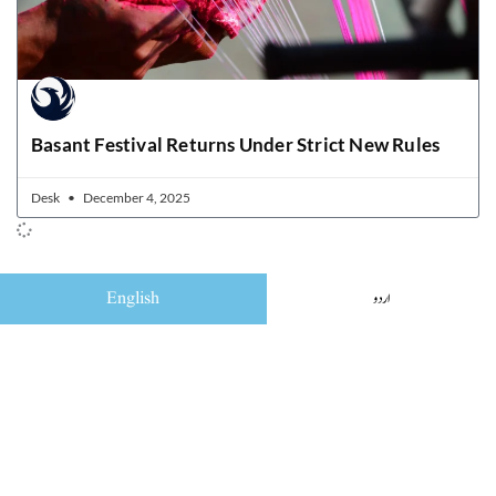
Basant Festival Returns Under Strict New Rules
Desk
December 4, 2025
English
اردو
Quick Links
Home
News
Editorial
Op Ed columns