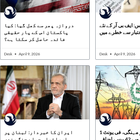
س: ایف بی آر کے نئے
دروازہ پھر سے کھل گیا: کیا
عتبار سے خطرے میں
پاکستان اس کے پار حقیقی
فائدہ حاصل کر سکتا ہے؟
Desk
April 9, 2026
Desk
April 9, 2026
بجلی ایک بار پھر مہنگی، فی یونٹ 1
ایران کا خبردار: لبنان پر
ے 42 پیسے اضافہ
اسرائیلی حملے جنگ بندی