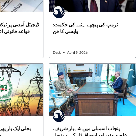
ٹرمپ کی پیچھے ہٹنے کی حکمت:
ڈیجیٹل آمدنی پر ٹیک
واپسی کا فن
قواعد قانونی ا
Desk
April 9, 2026
پنجاب اسمبلی میں شہباز شریف،
عاصم منیر اور اسحاق ڈار کے لیے نوبل
روپ