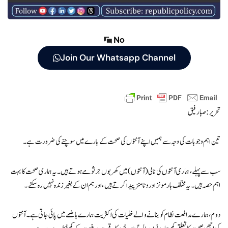
No
Join Our Whatsapp Channel
تحریر: صبا رفیق
تین اہم وجوہات کی وجہ سے ہمیں اپنے آنتوں کی صحت کے بارے میں سوچنے کی ضرورت ہے۔
سب سے پہلے، ہماری آنتوں کی نالی (آنتوں) میں کھربوں جرثومے ہوتے ہیں۔ یہ ہماری صحت کا بہت
اہم حصہ ہیں۔ یہ مختلف ہارمونز اور وٹامنز پیدا کرتے ہیں، اور ہم ان کے بغیر زندہ نہیں رہ سکتے۔
دوم، ہمارے مدافعت نظام کو بنانے والے خلیات کی اکثریت ہمارے ہاضمے میں پائی جاتی ہے۔ آنتوں