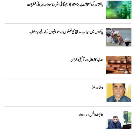
پاکستان کی معیشت پر بڑھتا دباؤ: مہنگائی، شرح سود اور بیرونی خطرات
پاکستان میں سیلاب، ربیع کی فصلوں اور مویشیوں کے لیے بڑا خطرہ
عدلیہ کا زوال اور آئینی بحران
بلڈ اور فلڈ
وائیوا ،وائس اور واہ واہ