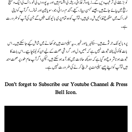
کو بڑھنے کی ترغیب دیں گے۔ زیادہ تر غذائی ریشہ کی اقسام ہیں اور یہ پودوں کی خوراک کی ایک وسیع
رینج میں پائے جاتے ہیں، جیسے لہسن، پیاز، کیلے، گندم، رائی، جو، سویا بین اور ٹماٹر۔ اگر آپ کو اپنی
خوراک میں متنوع غذائیں مل رہی ہیں، تو آپ کو وہ تمام پری بائیوٹک ملیں گے جن کی آپ کو ضرورت
ہے۔
پروبائیوٹک جرثومے ہیں – بیکٹیریا اور خمیر۔ یہ سپلیمنٹ ہیں جوکھانے میں شامل کیے جا سکتے ہیں۔ اس
بات کا کوئی پختہ ثبوت نہیں ہے کہ ہمیں دل اور گردشی صحت کے لیے ان کو لینا چاہیے۔ اس بات کا
ثبوت ہونا شروع ہو گیا ہے کہ وہ کچھ حالات میں کارآمد ہو سکتے ہیں، لیکن اگر آپ عام طور پر صحت مند
ہیں تو آپ کو اپنے پیسے سپلیمنٹ پر خرچ کرنے کی ضرورت نہیں ہے ۔
Don’t forget to Subscribe our Youtube Channel & Press
Bell Icon.