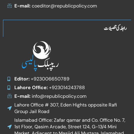
E-mail:
coeditor@republicpolicy.com
رابطہ کی تفصیلات
Editor:
+923006650789
Lahore Office:
+923014243788
E-mail:
info@republicpolicy.com
Lahore Office # 307, Eden Hights opposite Rafi
Group Jail Road
Islamabad Office: Zafar qamar and Co. Office No. 7,
1st Floor, Qasim Arcade, Street 124, G-13/4 Mini
Market, Adjacent to Masjid Ali Murtaza, Islamabad