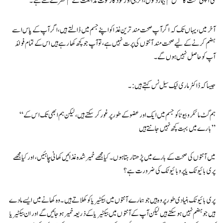
کی اچھی صحت کا تعلق کم بیمار دنوں، الرجی اور خود کار قوت مدافعت کے کم خطرے سے ہے۔
آخر میں، یہاں تک کہ اگر آپ صحت مند ترین غذا کو اپنے جسم میں ڈالتے ہیں، اگر آپ کے پاس اسے
ہضم کرنے کے لیے صحت مند آنتوں کی پرت نہیں ہے، تو آپ جو کچھ کھا رہے ہیں اس کے تمام فوائد
آپ کو حاصل نہیں ہوں گے۔
جیسا کہ ڈاکٹر ماری ٹیک سیل نس کہتے ہیں:۔
“ہم گٹ مائکروبیوٹا کو جسم میں ایک اور عضو کے طور پر غور کر سکتے ہیں، لیکن ہم ابھی تک اس کے
بارے میں بہت کچھ نہیں جانتے ہیں”
میں آنتوں کی صحت کے بارے میں پڑھتا رہتا ہوں۔ کیا مجھے خمیر شدہ غذائیں کھانی چاہئیں، اور کیا مجھے
پری بائیوٹک یا پروبائیوٹک کی ضرورت ہے؟
پری بائیوٹک بنیادی طور پر وہ ہیں جو ہمارے آنتوں میں بیکٹیریا کو کھلاتے ہیں۔ وہ کھانے میں ایسے مادے
ہیں جو ہضم نہیں ہوسکتے ہیں لیکن آپ کے آنتوں میں بیکٹیریا کے ذریعہ خمیر ہوجائیں گے اور ان بیکٹیریا