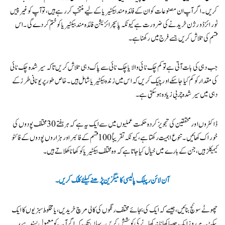
کریں۔ اگر آپ ان مصنوعات کو ان کے فائدہ مند بیکٹیریا کے لیے منتخب کر رہے ہیں، تو آپ کو غیر پیس
ٹورائزڈ ورژن خریدنے کی ضرورت ہے کیونکہ پاسچرائزیشن فائدہ مند بیکٹیریا کو ختم کر دے گی۔ اس
قسم کی تلاش کریں جسے فرج میں رکھنا ہے۔
جب دہی کی بات آتی ہے تو کم چک نائی والا یا چک نائی سے پاک دہی تلاش کریں تاکہ سیر شدہ چک نائی
کی مقدار کو کم کیا جاسکے اور چیک کریں کہ اس میں زندہ بیکٹیریا شامل ہیں۔ خاص طور پر یونانی طرز کے
دہی میں سیر شدہ چربی زیادہ ہو سکتی ہے۔
ڈاکٹروں اور محققین کی تجویز کردہ حکمت عملیوں میں سے ایک یہ ہے کہ ہر ہفتے 30 مختلف پودوں کی
خوراک کھائیں۔ تنوع اہمیت رکھتا ہے، کیونکہ تقریباً 100 قسم کے فائبر اور ہزاروں پودوں کے فائٹو
کیمیکلز ہیں، جن کے بارے میں خیال کیا جاتا ہے کہ وہ مختلف بیکٹیریا کو کھانا کھلاتے ہیں۔
آن لائن رپبلک پالیسی کا میگزین پڑھنے کیلئے کلک کریں۔
چھوٹے سوئچ بنائیں، جیسے کہ ایک کی بجائے مختلف رنگوں کی کالی مرچ خریدیں، یا مخلوط سبزیوں کا ایک
پیکٹ۔ ہر روز ایک جیسا کھانا نہ کھانے کی کوشش کریں۔ یہاں تک کہ اگر آپ کو معمول پسند ہے،