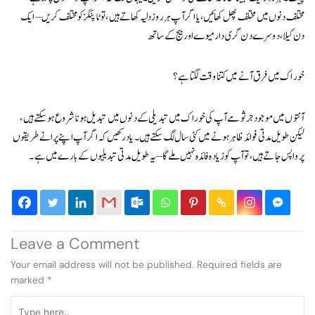
مختلف دنوں میں مختلف پھل کھائیں، یا اگر آپ ہر روز دلیہ کھاتے ہیں، تو ٹاپنگز کو مختلف کریں – ایک
دن کیلا، دوسرے دن گری دار میوے اور بیج کے ساتھ
خوراک میں فرق آنے میں کتنا وقت لگتا ہے؟
آنتوں میں موجود جرثومے آپ کی خوراک میں تبدیلی کے دنوں میں تبدیل ہونا شروع ہو سکتے ہیں،
لیکن طویل مدتی فوائد ظاہر ہونے میں کئی سال لگ سکتے ہیں۔ یاد رکھیں کہ اگر آپ اپنے پرانے طریقوں
پر واپس جاتے ہیں، تو آپ کو زیادہ فائدہ نہیں ملے گا – یہ طویل مدتی تبدیلیوں کے بارے میں ہے۔
Leave a Comment
Your email address will not be published.
Required fields are
marked
*
Type