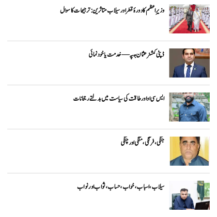
وزیرِاعظم کا دورۂ قطر اور سیلاب متاثرین: ترجیحات کا سوال
ڈپٹی کمشنر عثمان جپہ — خدمت یا خودنمائی
ایس سی او اور طاقت کی سیاست میں بدلتے رجحانات
جنگی، فرنگی ، منگی اور چنگی
سیلاب، اسباب ،خواب ، حساب ، ثواب اور نواب