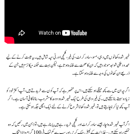
خمیر شدہ کھانوں میں دہی، مسو، ساورکراٹ، کی فیر، کمچی اور ٹی مپہ شامل ہیں۔ یہ ثابت کرنے کے لیے
محدود طبی شواہد موجود ہیں کہ ان کا صحت سے فائدہ ہوتا ہے، لیکن بہت سے ممکنہ میکانزم ہیں جن کے
ذریعے ان کھانوں کی وجہ سے فائدہ ہو سکتا ہے۔
اگرچہ ان میں سے کچھ مہنگے ہو سکتے ہیں، اس پر منحصر ہے کہ آپ کون سے خریدتے ہیں، آپ اکثر خود کو
زیادہ سستے بنا سکتے ہیں۔ کی فیر، دہی کی طرح ایک خمیر شدہ دودھ کا مشروب، بنانا کافی آسان ہے۔ اگر
آپ کچھ نیا کرنا چاہتے ہیں تو، خمیر شدہ کھانا شروع کرنے کے لئے ایک اچھی جگہ ہوسکتی ہے۔
اگر آپ خمیر شدہ اچار جیسے ساورکراٹ اور کمچی خرید رہے ہیں یا بنا رہے ہیں، تو ذہن میں رکھیں کہ وہ
نمکین ہو سکتے ہیں – غذائیت کے لیبل چیک کریں اور سب سے کم نمک فی 100 گرام والا انتخاب