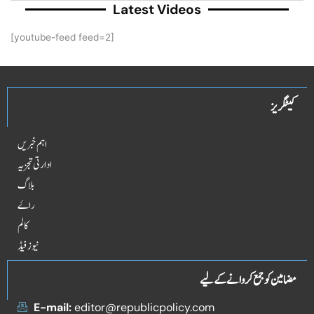
Latest Videos
[youtube-feed feed=2]
کیٹگریز
اہم خبریں
ادارتی تجزیہ
بلاگ
راۓ
کالم
نیوز فیڈ
مضامین کو جمع کروانے کے لیے
E-mail:
editor@republicpolicy.com