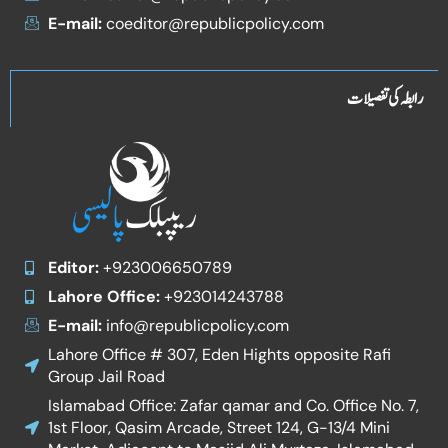
E-mail:
coeditor@republicpolicy.com
رابطہ کی تفصیلات
Editor:
+923006650789
Lahore Office:
+923014243788
E-mail:
info@republicpolicy.com
Lahore Office # 307, Eden Hights opposite Rafi
Group Jail Road
Islamabad Office: Zafar qamar and Co. Office No. 7,
1st Floor, Qasim Arcade, Street 124, G-13/4 Mini