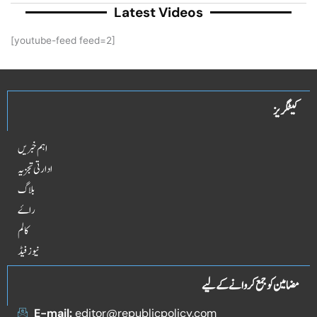
Latest Videos
[youtube-feed feed=2]
کیٹگریز
اہم خبریں
ادارتی تجزیہ
بلاگ
راۓ
کالم
نیوز فیڈ
مضامین کو جمع کروانے کے لیے
E-mail:
editor@republicpolicy.com