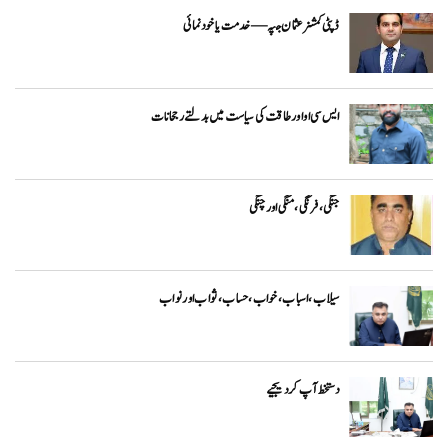
ڈپٹی کمشنر عثمان جپہ — خدمت یا خودنمائی
ایس سی او اور طاقت کی سیاست میں بدلتے رجحانات
جنگی، فرنگی ، منگی اور چنگی
سیلاب، اسباب ،خواب ، حساب ، ثواب اور نواب
دستخط آپ کر دیجیے