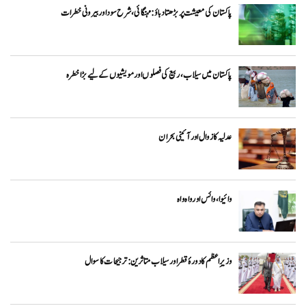
پاکستان کی معیشت پر بڑھتا دباؤ: مہنگائی، شرح سود اور بیرونی خطرات
پاکستان میں سیلاب، ربیع کی فصلوں اور مویشیوں کے لیے بڑا خطرہ
عدلیہ کا زوال اور آئینی بحران
وائیوا ،وائس اور واہ واہ
وزیرِاعظم کا دورۂ قطر اور سیلاب متاثرین: ترجیحات کا سوال