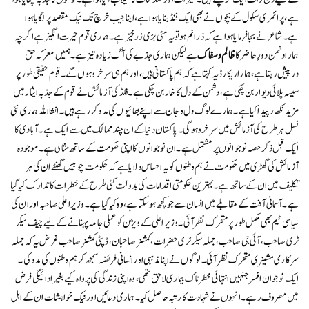
ہے ، پرائمری سکول کے بچوں نے بھی ایک فنڈ بنایا ہوا ہے ، اپنا جیب خرچ تک نیک مقصد پر لگایا ہوا
ہے۔ شاعر نے بجا فرمایا ہوا ہے کہ ذرا نم ہو تو یہ مٹی بڑی زرخیز ہے ۔ ہماری قوم حیرت انگیز ہےاگرچہ
ہمارا دشمن دورِ حاضر کا
ظالم و سفاک
ہے لیکن ہماری جذبے کی آگ زیادہ تیز ہے۔ ہمیں معرکہ حق
درپیش رہتا ہے ، ہمارا ریکارڈ یہ کہتا ہے کہ ہم پاکستانی ہیں، اور ہم ہی سرخرو ہوں گے۔ قوم حقیقی طور پر
سیسہ پلائی دیوار بن چکی ہے ، دشمن کے دل کا خار بن چکی ہے ۔ فلڈ کی آزمائش نے قوم کے جذبہ ایثار میں
مزید نکھار پیدا کیا ہے ۔ ہمارے لوگ دل و جان سے اپنے بھائیوں کی مدد کر رہے ہیں ۔ انشااللہ ہماری نئی
نسل ہر طرح کی آزمائش میں سر خرو ہو گی ۔ پاکستان دنیا کے ان چند ممالک میں سے ایک ہے ۔ آبادی کا
ایک قبل ذکر حصہ نوجوانوں پر مشتمل ہے ۔ ان نوجوانوں کا اپنی حکومت کے ساتھ مثالی ہے ۔ موجودہ
آزمائش کی گھڑی میں حکومت نے ہم وطنوں کو یہ احساس دلایا ہے کہ حکومت چوبیس گھنٹے ان کی ہر
تکلیف میں ان کے ساتھ ہے ۔ بہترین حکومتی اقدامات کی بدولت کئی طرح کے خطرات کا تدارک کیا گیا
ہے ۔ آسمانی آفت کے مقابلے میں انسان سے جو کچھ ہو سکتا ہے ، وہ کیا گیا ہے ۔ وزیر اعلی صاحبہ اور ان کی
سیاسی ٹیم بھی مکمل طور پر متحرک نظر آئی ۔ وزیر اعلی کے ویژن کو عملی جامہ پہنانے کے لیے چیف سیکر
ٹری صاحب ، آئی جی صاحب ، جملہ سیکرٹری حضرات ، کمشنر صاحبان ، ڈپٹی کمشنر صاحب غرض یہ کہ جملہ
سرکاری مشینری متحرک نظر آئی ۔ لوگوں نے اپنا مذہبی اور انسانی فریضہ سمجھ کر ہم وطنوں کی مدد کی ۔
ایک نوجوان افسر جنہیں انتہائی خطرناک بیماری لاحق تھی ، وہ اپنی زندگی کی پرواہ کیے بغیر ادائیگی فرض
میں مصروف رہے ۔ انہوں نے شہادت کا رتبہ حاصل کیا ۔ ہماری دعائیں اور نیک خواہشات ان کے اہل