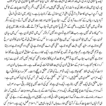
ایک پاکستانی کی زندگی میں بلڈ اور فلڈ کی اہمیت سے انکار نہیں کیا جا سکتا ۔ فقط پاکستان پر ہی کیا موقوف
پوری دنیا میں بلڈ اور فلڈ کی بدولت زندگیاں بنتی بھی ہیں اور بگڑتی بھی۔انگریز بھی ذات پات کے قائل
ہیں اگرچہ اب ان کا معاشرہ ترقی کی اعلی ترین منازل طے کرتا جا رہا ہے ۔دنیا بھر میں ابتدائی انسانی
آبادیاں دریاؤں کے کنارے آباد کی گئیں ۔سیلاب پاکستان اور بھارت میں ہی نہیں آتے ، دنیا کے دیگر
علاقوں میں بھی آتے ہیں ۔ ماضی کے مشرقی پاکستان میں تو سیلاب اکثر آتے تھے ۔بلڈ اور فلڈ میں چولی
دامن کا ساتھ نہیں ہے ۔ جب فلڈ آتا ہے تو وہ پرواہ نہیں کرتا کہ کس میں شاہی خون ہے ، کس میں سیاہی
خون ہے، کس میں نیلا خون ہے، کس میں پیلا خون ہے ۔ سائنس کے مطابق بنی نوع انسان کا خون سرخ
بھی ہوتا ہے اور سفید بھی ، مثبت بھی ہوتا ہے ، منفی بھی ، اے بھی ہوتا ہے ، بی بھی، او بھی ہوتا ہے اور بہتا
ہے تو جم بھی جاتا ہے ۔ جم جاتا ہے تو رنگ چوکھا لاتا ہے ۔ ایک محاورے کے مطابق خون پانی سے گاڑھا
ہوتا ہے لیکن جب سیلاب آتا ہے تو بعض اوقات خون کا گاڑھا ہونا بھی کسی کام نہیں آتا ۔ خون سے زیادہ
کردار کام آتا ہے ۔ اسلام کے مطابق خون کی اہمیت فقط شناخت کی حد تک ہے ۔ ہمارے ہاں خون اور
ذات کو ایک ہی لفظ سمجھا جاتا ہے ۔ایک شاعر نے کہا تھا کہ عشق نہ پچھے ذات ۔ محترمہ دیبو کائناتی اپنے
ایک مزاحیہ مضمون میں لکھتی ہیں :-” نئی نسل سمجھتی ہے کہ ایک شہر جس کی آبادی لاکھوں میں ہے ،
وہاں عشق نامی ایک فقیر بھی رہتا ہے ۔ ایک وہی ہے جو کسی کی ذات نہیں پوچھتا ۔ باقی سب نہ صرف
اک دوسرے کی ذات پوچھتے ہیں بلکہ ایک دوسرے کی ذات کے بارے میں وہ وہ بات کرتے ہیں کہ اللہ
دے اور بندہ لے ۔ ہمارے لوگ ذات پات پر اتھارٹی کا درجہ رکھتے ہیں اور پانی پت کے درجے کی کتنی
ہی لڑائیاں ذات پات کو لے کر آج بھی ہمارے ہاں لڑی جا رہی ہیں “۔ اسلام مکمل دین ہے ۔ اسلام کسی