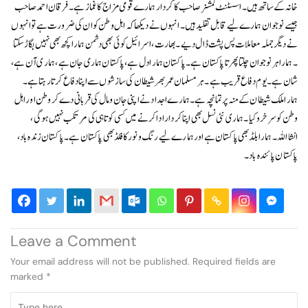
خانہ کے ساتھ ہیں ۔ اسسٹنٹ کمشنر صاحب کا کردار ہمارے قومی مزاج کا غماز ہے ۔ فرقان احمد صاحب
جیسے نوجوان ہمارے لیے قابل تقلید ہیں ۔ انہوں نے دیکھا کہ اہل وطن کو ان کی ضرورت ہے تو انہوں
نے دیگر جملہ معاملات پس پشت ڈال دیے ۔ بھارت ، اسرائیل کوئی بھی دشمن ہمارا کچھ بھی نہیں بگاڑ سکتا
۔ ہمارا ہر نوجوان چلتا پھرتا پاکستان ہے ۔ پاکستان ہمارا دل ہے، پاکستان ہماری جان ہے ، ہماری آن ہے ،
شان ہے۔ یوم دفاع قریب ہے ۔ ہر مسلمان عمر بھر شیطان کی سازشوں سے اپنا دفاع کرتا رہتا ہے ۔
ہمارا ملک شیطان کے منہ پر تمانچہ ہے۔ہمارے اجداد نے اپنی جان و مال کی قربانی دے کر وطن اور اہل
وطن کو سر خرو کیا ۔ہماری نئی نسل بھی اپنا کردار ادا کرنے میں کسی کوتاہی کی مرتکب نہیں ہو گی ،
انشااللہ ۔ ہمار ا بلڈ بھی پاکستان ہے اور ہمارے لیے رنگ و نور کا فلڈ بھی پاکستان ہے ۔ پاکستان زندہ باد،
پاکستان پائندہ باد۔
Leave a Comment
Your email address will not be published.
Required fields are
marked
*
Type