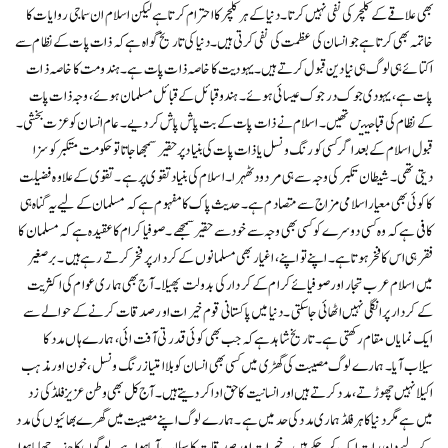
بھی علاقے کے کلچر کی نفی نہیں کرتا ۔ دنیا کے ہر کلچر کا احترام کرتا ہے لیکن اسلام ان سماجی روایات کا
خاتمہ بھی کرتا ہے جو انسان کی عظمت کی نفی کرتی ہیں ۔دنیا کی تاریخ گواہ ہے کہ ذات پات کے نظام سے
اکتائے ہی لوگ ہی نیا دین قبول کرتے ہیں ۔ یہودیت کا خاصہ ذات پات ہے ۔ ہندو مت کا خاصہ ذات
پات ہے ، یہودی جوک در جوک عیسائی ہوئے ۔ ہندو قبائل کے قبائل مسلمان ہوئے ، وجہ ذات پات
کے نظام کی قباحتیں تھیں ۔ اسلام نے ذات پات کے بت پاش پاش کر دیے ۔ عام انسان کو عزت بخشی ۔
قبول اسلام کے بعد اگر کسی کو رنگ و نسل یا ذات پات کی بنیاد پر حقیر سمجھا جاتا تو حکومت متکبر کو سزا
دیتی تھی ۔ شیطان تکبر کی وجہ سے ہی مردود ٹھہرا ۔ اسلام کی بنیا د تقوی پر ہے ۔ تقوی کے علاوہ فضلیت
کا کوئی بھی معیار اسلامی مزاج سے متصادم ہے ۔ حدیث پاک کا مفہوم ہے کہ مسلمان کے لیے یہ گناہ ہی
کافی ہے کہ وہ کسی دوسرے کو کسی بھی وجہ سے خود سے حقیر سمجھے ۔ صوفیا کرام کا عقیدہ ہے کہ مسلمان کا
فقر ہی اس کا فخر ہوتا ہے ۔ اپنے تو اپنے ، اغیار بھی مسلمانوں کے کردار پر فخر کرتے رہے ہیں ۔ برصغیر
میں اسلام عرب تجار اور صوفیائے کرام کے کردار کی بدولت پھیلا ۔ آج بھی ہماری عوام کی اکثریت
کے کردار پر انگلی نہیں اٹھائی جا سکتی ۔ دنیا میں پاکستانی قوم خیرات اور صدقات کرنے کے حوالے سے
ایک نمایاں مقام رکھتی ہے ۔ تاریخ شاہد ہے کہ جب بھی کوئی قدرتی آفت ائی ، ہمارے ہاں مدد کا
سیلاب آیا ۔ ہمارے لوگ مصیبت کی گھڑی میں کسی بھی انسان کو بلا امتیاز رنگ و نسل ، خون اور مذہب
اکیلا نہیں چھوڑتے ، مدد کرتے ہیں اور انسانیت کا حق ادا کر دیتے ہیں۔ آج کل بھی وطن عزیز فلڈ کی زد
میں ہے مگر دنیا کا ہر فلڈ ہماری مدد کی حد میں ہے ۔ ہمارے لوگ اپنےمصیبت میں گھرے بھائیوں کی مدد
کے لیے دن رات ایک کر چکے ہیں ۔ خیرات اور صد قات کا سیلا ب آیا ہوا ہے ۔ لوگوں کا جذبہ چھایا ہوا