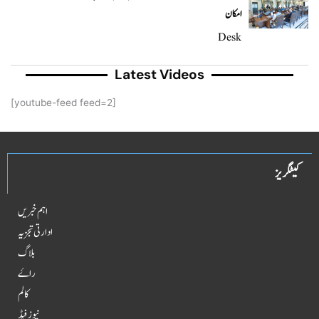
امکان
Desk
Latest Videos
[youtube-feed feed=2]
کیٹگریز
اہم خبریں
ادارتی تجزیہ
بلاگ
راۓ
کالم
نیوز فیڈ