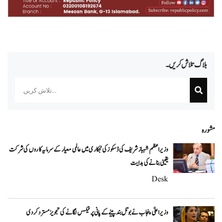
بلاگ تلاش کریں۔
Search
مشورہ
وزیراعظم شہباز شریف کی ڈسکوز کی نجکاری میں عالمی معیار کے سرمایہ کاروں کی شرکت
یقینی بنانے کی ہدایت
Desk
وزیراعلیٰ پنجاب نے بوتل بند پینے کے پانی پر ٹیکس لگانے کی تجویز مسترد کر دی