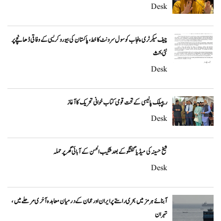
Desk
چیف سیکرٹری پنجاب کو سول سرونٹ کا خط، پاکستان کی بیوروکریسی کے وفاقی ڈھانچے پر
نئی بحث
Desk
ریپبلک پالیسی کے تحت قومی کتاب خوانی تحریک کا آغاز
Desk
شیخ حسینہ کی میڈیا گفتگو کے بعد شکیب الحسن کے آبائی گھر پر حملہ
Desk
آبنائے ہرمز میں بحری راستے پر ایران اور عمان کے درمیان معاہدہ آخری مرحلے میں،
تہران