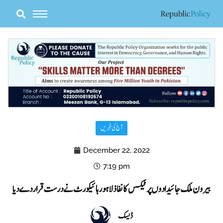
Skip
to
content
آج کی خبریں
December 22, 2022
7:19 pm
بیرون ملک جائیدادوں پر ٹیکس کا نفاذ لاہور ہائیکورٹ نے درست قرار دے دیا
ڈیسک