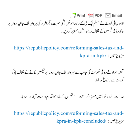
لاہور ہائی کورٹ نے مسلم لیگ ق کے رہنما مونس الہٰی سمیت دیگر افراد کی بیرون ملک جائیدادوں پر
عائد وفاقی ٹیکس کے خلاف درخواستیں مستردکردیں۔
https://republicpolicy.com/reforming-sales-tax-and-
:مزید پڑھیں
kpra-in-kpk/
تیس افراد نے وفاقی حکومت کی جانب سے بیرون ملک جائیدادوں پر ٹیکس لگانے کے خلاف ہائی
کورٹ سے رجوع کیا تھا۔
عدالت نے درخواستیں مستردکرتے ہوئے ٹیکس کے نفاذ کا اقدام درست قرار دے دیا۔
https://republicpolicy.com/reforming-sales-tax-and-
:مزید پڑھیں
kpra-in-kpk-concluded/