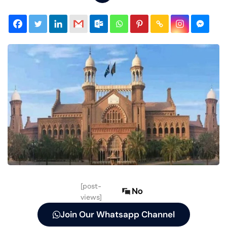
[post-
No
views]
Join Our Whatsapp Channel