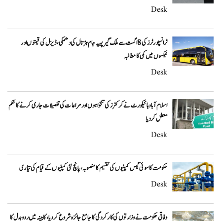
Desk
ٹرانسپورٹرز کی 8 اگست سے ملک گیر پہیہ جام ہڑتال کی دھمکی، ڈیزل کی قیمتوں اور
ٹیکسوں میں کمی کا مطالبہ
Desk
اسلام آباد ہائیکورٹ نے کرکٹرز کی تنخواہوں اور مراعات کی تفصیلات جاری کرنے کا حکم
معطل کر دیا
Desk
حکومت کا سوئی گیس کمپنیوں کی تقسیم کا منصوبہ، پانچ نئی کمپنیوں کے قیام کی تیاری
Desk
وفاقی حکومت نے وزارتوں کی کارکردگی کا جامع جائزہ شروع کر دیا، کابینہ میں ردوبدل کا