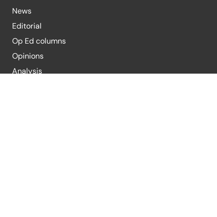
News
Editorial
Op Ed columns
Opinions
Analysis
Blogs
For Submission of Articles
E-mail:
editor@republicpolicy.com
E-mail:
coeditor@republicpolicy.com
Organization
Contact Us
Submission Guidelines
Terms & Condi