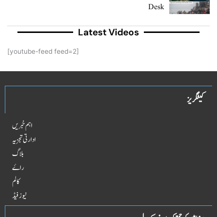
Desk
Latest Videos
[youtube-feed feed=2]
کیٹگریز
اہم خبریں
ادارتی تجزیہ
بلاگ
راۓ
کالم
نیوز فیڈ