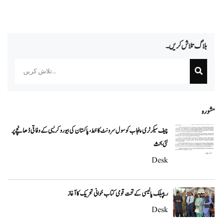
بلاگ تلاش کریں۔
Search
مشورہ
چیف سیکرٹری پنجاب کو سول سرونٹ کا خط، پاکستان کی بیوروکریسی کے وفاقی ڈھانچے پر
نئی بحث
Desk
ریپبلک پالیسی کے تحت قومی کتاب خوانی تحریک کا آغاز
Desk