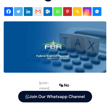
[post-
No
views]
Join Our Whatsapp Channel