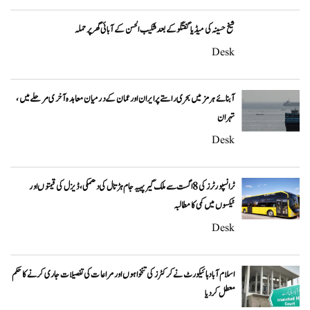
شیخ حسینہ کی میڈیا گفتگو کے بعد شکیب الحسن کے آبائی گھر پر حملہ
Desk
آبنائے ہرمز میں بحری راستے پر ایران اور عمان کے درمیان معاہدہ آخری مرحلے میں،
تہران
Desk
ٹرانسپورٹرز کی 8 اگست سے ملک گیر پہیہ جام ہڑتال کی دھمکی، ڈیزل کی قیمتوں اور
ٹیکسوں میں کمی کا مطالبہ
Desk
اسلام آباد ہائیکورٹ نے کرکٹرز کی تنخواہوں اور مراعات کی تفصیلات جاری کرنے کا حکم
معطل کر دیا