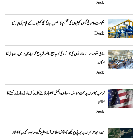
Desk
حکومت کا سوئی گیس کمپنیوں کی تقسیم کا منصوبہ، پانچ نئی کمپنیوں کے قیام کی تیاری
Desk
وفاقی حکومت نے وزارتوں کی کارکردگی کا جامع جائزہ شروع کر دیا، کابینہ میں ردوبدل کا
امکان
Desk
ٹرمپ کا ایران پر سخت مؤقف، معاہدہ یا مکمل ہتھیار ڈالنے تک ناکہ بندی جاری رکھنے کا
اعلان
Desk
سیوٹا مہاجر بحران پر یورپی یونین کا ہنگامی اجلاس آج، شینگن معاہدہ بھی دباؤ کا شکار