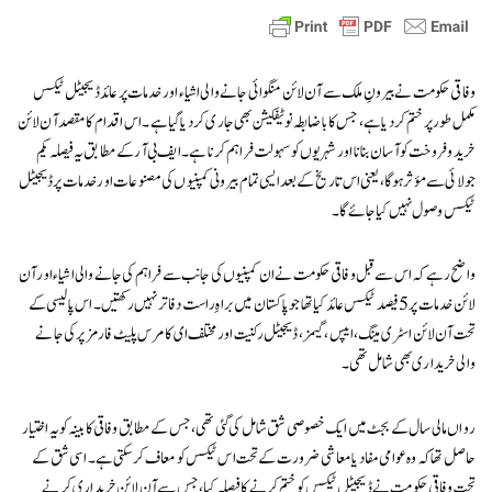
وفاقی حکومت نے بیرونِ ملک سے آن لائن منگوائی جانے والی اشیاء اور خدمات پر عائد ڈیجیٹل ٹیکس
مکمل طور پر ختم کر دیا ہے، جس کا باضابطہ نوٹیفکیشن بھی جاری کر دیا گیا ہے۔ اس اقدام کا مقصد آن لائن
خرید و فروخت کو آسان بنانا اور شہریوں کو سہولت فراہم کرنا ہے۔ ایف بی آر کے مطابق یہ فیصلہ یکم
جولائی سے مؤثر ہوگا، یعنی اس تاریخ کے بعد ایسی تمام بیرونی کمپنیوں کی مصنوعات اور خدمات پر ڈیجیٹل
ٹیکس وصول نہیں کیا جائے گا۔
واضح رہے کہ اس سے قبل وفاقی حکومت نے ان کمپنیوں کی جانب سے فراہم کی جانے والی اشیاء اور آن
لائن خدمات پر 5 فیصد ٹیکس عائد کیا تھا جو پاکستان میں براہِ راست دفاتر نہیں رکھتیں۔ اس پالیسی کے
تحت آن لائن اسٹری مینگ، ایپس، گیمز، ڈیجیٹل رکنیت اور مختلف ای کامرس پلیٹ فارمز پر کی جانے
والی خریداری بھی شامل تھی۔
رواں مالی سال کے بجٹ میں ایک خصوصی شق شامل کی گئی تھی، جس کے مطابق وفاقی کابینہ کو یہ اختیار
حاصل تھا کہ وہ عوامی مفاد یا معاشی ضرورت کے تحت اس ٹیکس کو معاف کر سکتی ہے۔ اسی شق کے
تحت وفاقی حکومت نے ڈیجیٹل ٹیکس کو ختم کرنے کا فیصلہ کیا، جس سے آن لائن خریداری کرنے