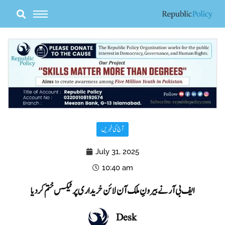
Skip
to
content
آج کی خبریں
July 31, 2025
10:40 am
ایف بی آر نے بیرونِ ملک آن لائن خریداری پر ٹیکس ختم کردیا
Desk