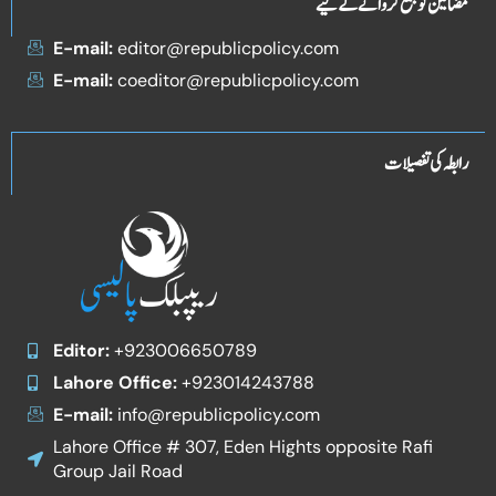
مضامین کو جمع کروانے کے لیے
E-mail:
editor@republicpolicy.com
E-mail:
coeditor@republicpolicy.com
رابطہ کی تفصیلات
Editor:
+923006650789
Lahore Office:
+923014243788
E-mail:
info@republicpolicy.com
Lahore Office # 307, Eden Hights opposite Rafi
Group Jail Road