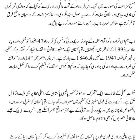
مسلح مزاحمت کی صورت میں بھی۔ اس قرارداد کے تحت عالمی برادری سے کہا گیا ہے کہ وہ ایسی تحریکوں
کی مادی، سیاسی اور اخلاقی حمایت کرے۔ یہ اصول دہشتگردی اور جائز مزاحمت کے درمیان واضح فرق
قائم کرتا ہے، خاص طور پر جب پرامن راستے مسدود کر دیے جائیں۔
جب ہم اس قرارداد کو اقوام متحدہ کے چارٹر، سیکیورٹی کونسل کی قرارداد 47، جنیوا کنونشن، اور ویانا
اعلامیہ 1993 کے تناظر میں دیکھتے ہیں، تو پاکستان ایک مضبوط قانونی مؤقف اختیار کر سکتا ہے کہ کشمیر
پر غیر ملکی قبضہ 1947 سے نہیں بلکہ 1846 سے جاری ہے۔ اس پس منظر میں “مادی امداد” وقت
کی ضرورت ہے، اور عالمی برادری کو چاہیے کہ وہ کم از کم اس موقف کو تسلیم کرے، اگر مکمل حمایت
ممکن نہ ہو۔
حکمتِ عملی کے لحاظ سے، ایک متحرک اور مؤثر کشمیر پالیسی پاکستان کے داخلی محاذ پر بھی مثبت اثر ڈال
سکتی ہے۔ اگر بھارت کی فوجی مشینری کو کشمیر میں مصروف رکھا جائے، تو پاکستان کو مغربی سرحدوں،
بالخصوص بلوچستان میں، سیکیورٹی اور ترقی کے لیے بہتر مواقع میسر آ سکتے ہیں، جس سے سی پیک جیسے
علاقائی منصوبوں کو بھی استحکام حاصل ہو گا۔
چاہے عالمی برادری فوری طور پر پاکستان کے مؤقف کو تسلیم نہ کرے، مگر اگر پاکستان دنیا کے سامنے