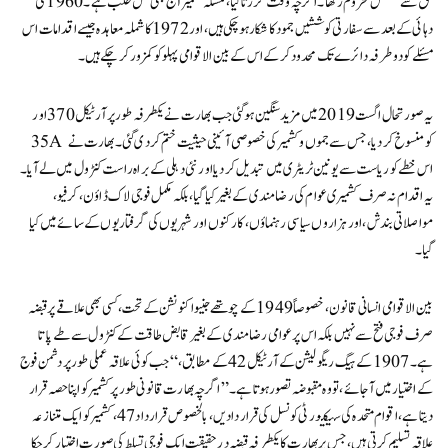
حق سے مسلسل محروم رکھا۔ اگرچہ وقت گزرتا گیا، مسئلہ کشمیر آج بھی حل طلب ہے۔ 1960 کی
دہائی کے بعد سے سفارتی کوششیں جمود کا شکار ہو چکی ہیں، اور 1972 کا شملہ معاہدہ جیسے اقدامات اس
مسئلے کو دو طرفہ دائرے تک محدود کر کے اس کے بین الاقوامی پہلو کو کمزور کر چکے ہیں۔
یہ صورتحال اگست 2019 میں مزید سنگین ہو گئی جب بھارت نے یکطرفہ طور پر آرٹیکل 370 اور
35A کو منسوخ کر دیا، جس سے جموں و کشمیر کی خصوصی آئینی حیثیت ختم کر دی گئی۔ بھارت نے
اس خطے کو ریاست سے یونین ٹریٹری میں تبدیل کر دیا اور نئی دہلی کے براہ راست کنٹرول میں لے آیا۔
یہ اقدام نہ صرف کشمیری عوام کی رضا مندی کے بغیر کیا گیا، بلکہ مکمل فوجی لاک ڈاؤن، کرفیو،
مواصلاتی بندش، اور ہزاروں سیاسی رہنماؤں، کارکنوں اور شہریوں کی گرفتاریوں کے سائے میں کیا
گیا۔
بین الاقوامی انسانی قانون، خصوصاً 1949 کے چوتھے جنیوا کنونشن کے تحت، کسی بھی علاقے پر قبضہ
صرف فوجی فتح سے نہیں بلکہ اس پر عوامی رضامندی کے بغیر قابض طاقت کے کنٹرول سے طے پاتا
ہے۔ 1907 کے ہیگ ریگولیشن کے آرٹیکل 42 کے مطابق، “جب کوئی علاقہ عملی طور پر دشمن فوج
کے اختیار میں آ جائے، تو وہ مقبوضہ تصور ہوتا ہے۔” اگرچہ بھارت قانونی طور پر کشمیر کو اپنا حصہ قرار
دیتا ہے، اقوام متحدہ کی سیکیورٹی کونسل کی قراردادیں، بالخصوص قرارداد 47، کشمیر کو ایک متنازعہ
علاقہ تسلیم کرتی ہیں، جس پر بھارت کا یکطرفہ قبضہ درحقیقت ایک فوجی تسلط کی صورت اختیار کر چکا