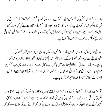
ہے۔
بھارت نے جموں و کشمیر کی خصوصی حیثیت کو آئینی اور قانونی طور پر ختم کر کے 1947 کے الحاق کی
شرائط کو یکسر تبدیل کر دیا۔ یہ اقدام نہ کسی مقامی دستور ساز اسمبلی کی مشاورت سے کیا گیا اور نہ کسی
ریفرنڈم کے ذریعے۔ بین الاقوامی قوانین کے مطابق، کسی متنازعہ یا مقبوضہ علاقے کے قانونی یا آبادیاتی
ڈھانچے کو یکطرفہ طور پر بدلنا صریحاً ممنوع ہے۔
ابتدائی طور پر عالمی برادری نے اس اقدام کا نوٹس لیا، لیکن جلد ہی بین الاقوامی توجہ کم ہو گئی، اور
کشمیری پہلے سے زیادہ غیر محفوظ ہو گئے۔ اس تناظر میں پاکستان کو اپنی کشمیر پالیسی پر ازسرنو غور کرنا
چاہیے۔ صرف “سفارتی اور اخلاقی حمایت” کی پالیسی اب ناکافی ہے۔ موجودہ حالات میں جب کشمیری
عوام کو بدترین ریاستی جبر، آبادیاتی تبدیلیوں اور قانونی محرومی کا سامنا ہے، تو پاکستان کو بین الاقوامی
قانون کے مطابق “مادی امداد” پر غور کرنا چاہیے۔
اقوام متحدہ کی جنرل اسمبلی کی قرارداد 37/43، جو 22 نومبر 1982 کو منظور کی گئی، ایک اہم قانونی
نظیر پیش کرتی ہے۔ یہ قرارداد نوآبادیاتی یا غیر ملکی تسلط کے تحت رہنے والی اقوام کو خودارادیت کا حق
تسلیم کرتی ہے اور ان کی جدوجہد کو جائز قرار دیتی ہے، چاہے وہ کسی بھی طریقے سے کی جائے—حتیٰ کہ