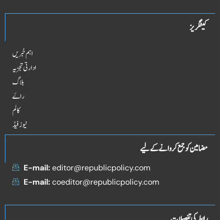
کیٹگریز
اہم خبریں
ادارتی تجزیہ
بلاگ
راۓ
کالم
نیوز فیڈ
مضامین کو جمع کروانے کے لیے
E-mail:
editor@republicpolicy.com
E-mail:
coeditor@republicpolicy.com
رابطہ کی تفصیلات