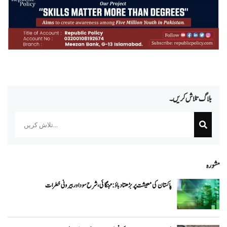
بلاگ تلاش کریں۔
Search
مشورہ
پاکستان کی معیشت پر بڑھتا دباؤ: مہنگائی، شرح سود اور بیرونی خطرات