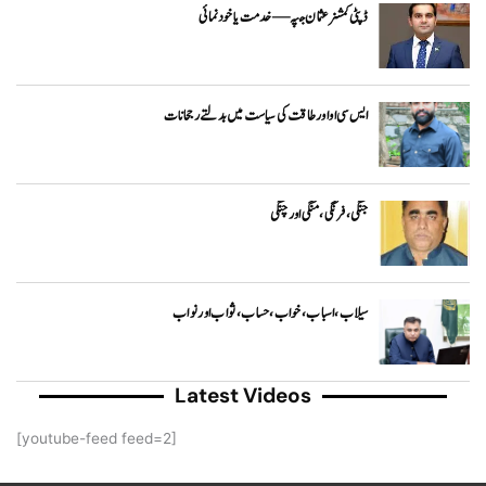
ڈپٹی کمشنر عثمان جپہ — خدمت یا خودنمائی
ایس سی او اور طاقت کی سیاست میں بدلتے رجحانات
جنگی، فرنگی ، منگی اور چنگی
سیلاب، اسباب ،خواب ، حساب ، ثواب اور نواب
Latest Videos
[youtube-feed feed=2]