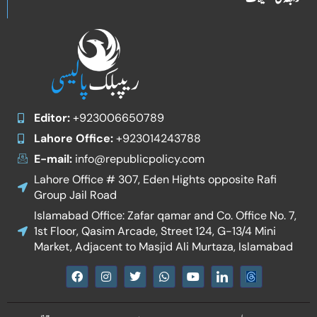
Editor:
+923006650789
Lahore Office:
+923014243788
E-mail:
info@republicpolicy.com
Lahore Office # 307, Eden Hights opposite Rafi
Group Jail Road
Islamabad Office: Zafar qamar and Co. Office No. 7,
1st Floor, Qasim Arcade, Street 124, G-13/4 Mini
Market, Adjacent to Masjid Ali Murtaza, Islamabad
F
I
T
W
Y
I
a
n
w
h
o
c
c
s
i
a
u
o
e
t
t
t
t
n
b
a
t
s
u
-