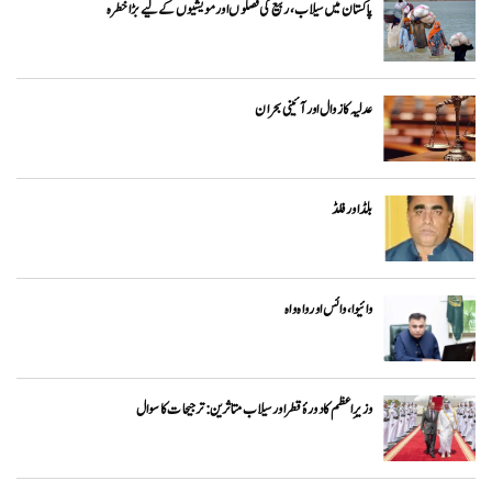
پاکستان میں سیلاب، ربیع کی فصلوں اور مویشیوں کے لیے بڑا خطرہ
عدلیہ کا زوال اور آئینی بحران
بلڈ اور فلڈ
وائیوا ،وائس اور واہ واہ
وزیرِاعظم کا دورۂ قطر اور سیلاب متاثرین: ترجیحات کا سوال