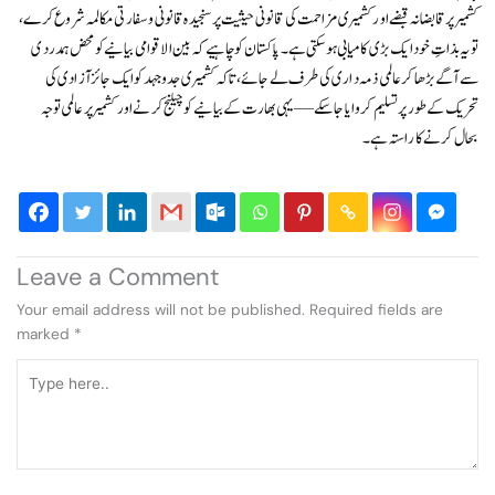
کشمیر پر قابضانہ قبضے اور کشمیری مزاحمت کی قانونی حیثیت پر سنجیدہ قانونی و سفارتی مکالمہ شروع کرے،
تو یہ بذاتِ خود ایک بڑی کامیابی ہو سکتی ہے۔ پاکستان کو چاہیے کہ بین الاقوامی بیانیے کو محض ہمدردی
سے آگے بڑھا کر عالمی ذمہ داری کی طرف لے جائے، تاکہ کشمیری جدوجہد کو ایک جائز آزادی کی
تحریک کے طور پر تسلیم کروایا جا سکے—یہی بھارت کے بیانیے کو چیلنج کرنے اور کشمیر پر عالمی توجہ
بحال کرنے کا راستہ ہے۔
Leave a Comment
Your email address will not be published.
Required fields are
marked
*
Type
here..