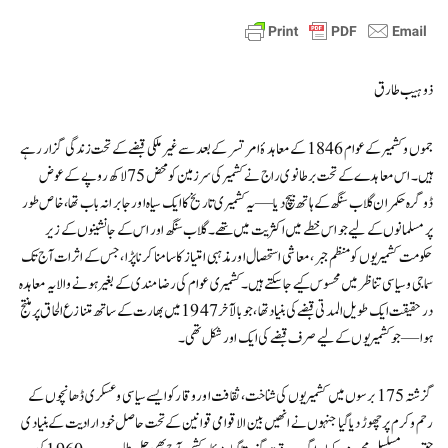
ذوہیب طارق
جموں و کشمیر کے عوام 1846 کے معاہدۂ امرتسر کے بعد سے غیر ملکی قبضے کے تحت زندگی گزار رہے
ہیں۔ اس معاہدے کے تحت برطانوی راج نے کشمیر کی سرزمین کو محض 75 لاکھ روپے کے عوض
ڈوگرہ حکمران گلاب سنگھ کے ہاتھ بیچ دیا—یہ کشمیری تاریخ کا ایک سیاہ اور جابرانہ باب تھا، خاص طور
پر مسلمانوں کے لیے جو اس خطے میں اکثریت میں تھے۔ گلاب سنگھ اور اس کے جانشینوں کے زیر
حکومت کشمیریوں کو منظم جبر، معاشی استحصال اور مذہبی امتیاز کا سامنا کرنا پڑا، جس کے اثرات آج تک
سماجی و سیاسی تناظر میں محسوس کیے جا سکتے ہیں۔ کشمیری عوام کی رضا مندی کے بغیر ہونے والا یہ معاہدہ
درحقیقت ایک طویل المدتی قبضے کی بنیاد تھا، جو بالآخر 1947 میں بھارت کے ساتھ متنازع الحاق پر منتج
ہوا—جو کشمیریوں کے لیے صرف قبضے کی ایک اور شکل تھی۔
گزشتہ 175 برسوں میں کشمیریوں کی شناخت، ثقافت اور وقار کو ایسے سیاسی و عسکری ڈھانچوں کے
رحم و کرم پر چھوڑ دیا گیا جنہوں نے انھیں بین الاقوامی قوانین کے تحت حاصل خودارادیت کے بنیادی