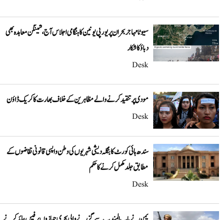
سیوٹا مہاجر بحران پر یورپی یونین کا ہنگامی اجلاس آج، شینگن معاہدہ بھی
دباؤ کا شکار
Desk
مودی پر تنقید کرنے والے مظاہرین کے خلاف بھارت کا کریک ڈاؤن
Desk
سندھ ہائی کورٹ کا بنگلہ دیشی شہریوں کی وطن واپسی قانونی تقاضوں کے
مطابق جلد مکمل کرنے کا حکم
Desk
یمن نے باب المندب سے گزرنے والی بحری جہازوں پر فیس عائد کرنے