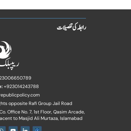
رابطہ کی تفصیلات
23006650789
e:
+923014243788
epublicpolicy.com
ghts opposite Rafi Group Jail Road
o. Office No. 7, 1st Floor, Qasim Arcade,
jacent to Masjid Ali Murtaza, Islamabad
W
Y
I