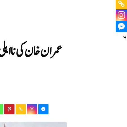
عمران خان کی نااہل