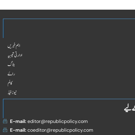
اہم خبریں
ادارتی تجزیہ
بلاگ
راۓ
کالم
نیوز فیڈ
ے لیے
E-mail:
editor@republicpolicy.com
E-mail:
coeditor@republicpolicy.com