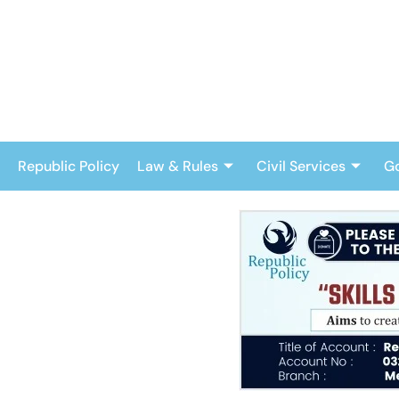
Skip
to
content
Republic Policy
Law & Rules
Civil Services
G