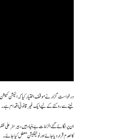
لینے سے روکنے کے لیے ایک غیر قانونی اقدام ہے۔
ان پر لگائے گئے الزامات بے بنیاد ہیں، بیرسٹر علی 
کالعدم قرار دیا جائے اور نوٹیفکیشن معطل کیا جائے۔