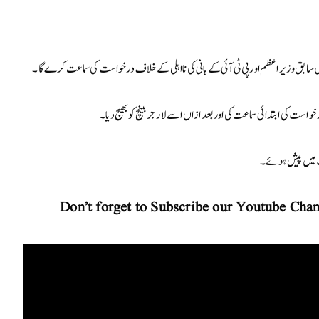
 میں سابق وزیراعظم اور پی ٹی آئی کے بانی کی نااہلی کے خلاف درخواست کی سماعت کرے گا۔
ست کی ابتدائی سماعت کی اور بعد ازاں اسے لارجر بینچ کو بھیج دیا۔
ت میں پیش ہوئے۔
Don’t forget to Subscribe our Youtube Chan