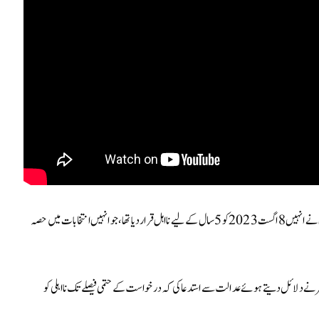
درخواست گزار نے موقف اختیار کیا کہ الیکشن کمیشن نے انہیں 8 اگست 2023 کو 5 سال کے لیے نااہل قرار دیا تھا، جو انہیں انتخابات میں حصہ
ظفر نے دلائل دیتے ہوئے عدالت سے استدعا کی کہ درخواست کے حتمی فیصلے تک نااہلی کو