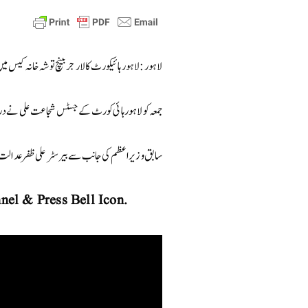
لاہور : لاہور ہائیکورٹ کا لارجر بینچ توشہ خانہ کیس
جمعہ کو لاہور ہائی کورٹ کے جسٹس شجاعت علی نے درخوا
سابق وزیراعظم کی جانب سے بیرسٹر علی ظفر عدال
nel & Press Bell Icon.