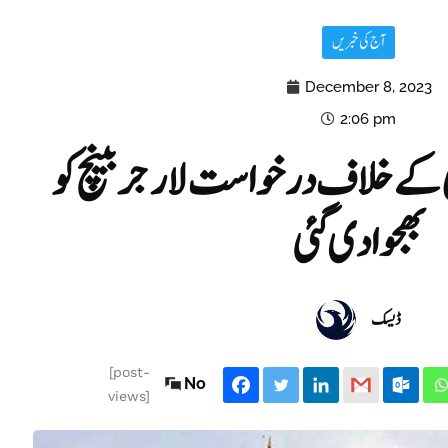
آج کی خبریں
December 8, 2023
2:06 pm
ی کے خلاف درخواست لارجر بینچ کو
بھجوا دی گئی
ڈیسک
[post-
No
views]