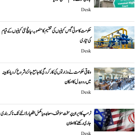
Desk
حکومت کا سوئی گیس کمپنیوں کی تقسیم کا منصوبہ، پانچ نئی کمپنیوں کے قیام
کی تیاری
Desk
وفاقی حکومت نے وزارتوں کی کارکردگی کا جامع جائزہ شروع کر دیا، کابینہ
میں ردوبدل کا امکان
Desk
ٹرمپ کا ایران پر سخت مؤقف، معاہدہ یا مکمل ہتھیار ڈالنے تک ناکہ بندی
جاری رکھنے کا اعلان
Desk