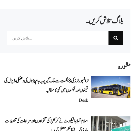
بلاگ تلاش کریں۔
Search
مشورہ
ٹرانسپورٹرز کی 8 اگست سے ملک گیر پہیہ جام ہڑتال کی دھمکی، ڈیزل کی
قیمتوں اور ٹیکسوں میں کمی کا مطالبہ
Desk
اسلام آباد ہائیکورٹ نے کرکٹرز کی تنخواہوں اور مراعات کی تفصیلات
جاری کرنے کا حکم معطل کر دیا