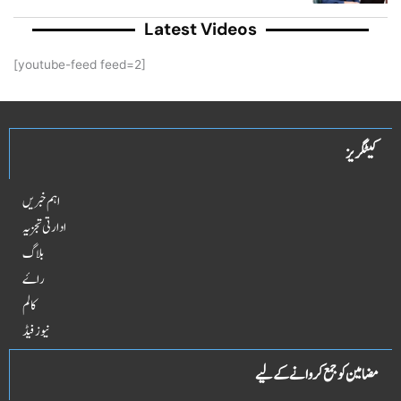
Latest Videos
[youtube-feed feed=2]
کیٹگریز
اہم خبریں
ادارتی تجزیہ
بلاگ
راۓ
کالم
نیوز فیڈ
مضامین کو جمع کروانے کے لیے