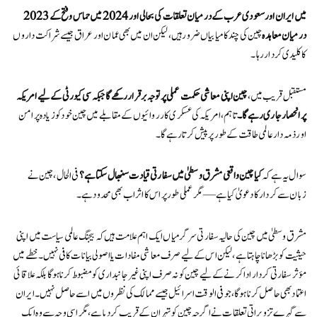
2023 میں ایران اور سعودی عرب کے درمیان تعلقات کی بحالی اور 2024 میں حماس و فتح کے
درمیان معاہدہ
چین کی چند کامیابیاں ضرور ہیں، لیکن ان میں بھی عمان اور عراق جیسے شراکت داروں
کا کلیدی کردار رہا۔
مستقبل قریب میں،
چین اپنی معاشی حکمت عملی پر توجہ برقرار رکھے گا جبکہ سی کیورٹی کے لیے امریکہ
پر انحصار جاری رہے گا۔
تاہم، امریکہ کی عسکری کارروائیوں کے مقابلے میں چین خود کو زیادہ پرامن
اور ذمہ دار عالمی طاقت کے طور پر پیش کرتا رہے گا۔
سوال یہ ہے کہ
کیا چین واقعی مشرق وسطیٰ میں سفارتی قیادت سنبھال سکتا ہے؟
فی الحال، چین نے
زبان سے کردار کا دعویٰ کیا ہے — مگر عملی طور پر اس کا اثر اب بھی محدود ہے۔
مشرق وسطیٰ میں چین کی حالیہ سفارتی سرگرمیاں ایک اہم علامت ہیں کہ بیجنگ عالمی سیاست میں اپنی
حیثیت کو بڑھانا چاہتا ہے، لیکن اس کے لیے صرف معاشی مفادات یا اصولی بیانات کافی نہیں۔ خطے میں
مؤثر سفارتی کردار ادا کرنے کے لیے چین کو نہ صرف اپنی غیرجانبداری کو مضبوط کرنا ہوگا بلکہ علاقائی
اعتماد بھی حاصل کرنا ہوگا، جو فی الوقت اسرائیل جیسے ممالک کی نظروں میں اسے حاصل نہیں۔ ایران
سے گہرے تزویراتی تعلقات نے اگرچہ چین کو تہران کے قریب کر دیا ہے، مگر اسی وجہ سے وہ ایک