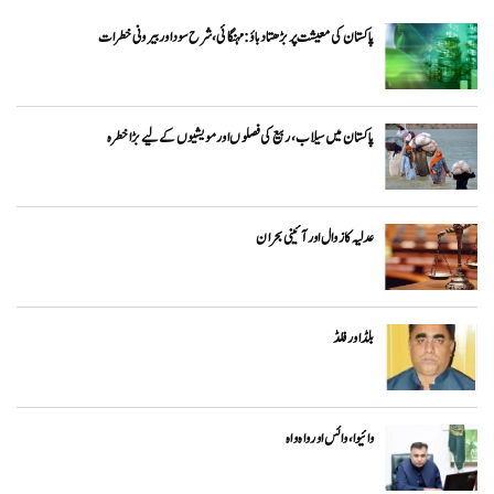
پاکستان کی معیشت پر بڑھتا دباؤ: مہنگائی، شرح سود اور بیرونی خطرات
پاکستان میں سیلاب، ربیع کی فصلوں اور مویشیوں کے لیے بڑا خطرہ
عدلیہ کا زوال اور آئینی بحران
بلڈ اور فلڈ
وائیوا ،وائس اور واہ واہ