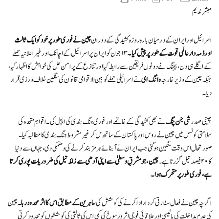
مبشر ندیم
اسرائیل اور ایران کے درمیان بارہ روزہ کشیدگی کے دوران
چین نے فوری طور پر خود کو ایک ثالث
اور ذمہ دار عالمی قوت کے طور پر پیش کیا۔
۱۳ جون کو ایران پر اسرائیل کے اچانک اور غیر اعلانیہ حملے
کے اگلے ہی دن، بیجنگ نے دونوں فریقین سے رابطہ کیا اور تنازع کے پرامن حل کی خواہش کا اظہار کیا،
جبکہ چین کے وزیر خارجہ
وانگ ای
نے اسرائیلی حملے کو بین الاقوامی قانون کی سنگین خلاف ورزی قرار
دیا۔
چینی صدر
شی جن پنگ
نے بھی کشیدگی کے خاتمے اور فوری جنگ بندی کی اپیل کی۔ اقوامِ متحدہ کی
سلامتی کونسل میں چین نے روس اور پاکستان کے ساتھ مل کر غیر مشروط جنگ بندی کا مطالبہ کیا۔
صورتحال اس وقت سنگین ہو گئی جب ایران نے آبنائے ہرمز بند کرنے کی دھمکی دی، جہاں سے دنیا
کا ۲۰ فیصد تیل گزرتا ہے۔
چین، جو مشرقِ وسطیٰ سے اپنی آدھی سے زائد تیل کی ضروریات پوری کرتا
ہے، فوری طور پر متحرک ہوا۔
اگرچہ چین نے فعال سفارتی کردار ادا کرنے کی کوشش کی،
ماہرین کے مطابق اس کا اثر محدود رہا۔
چین
کی عدم مداخلت کی پالیسی اور علاقائی فوجی اثر و رسوخ کی کمی اس کی ثالثی کی کوششوں کو محدود کرتی