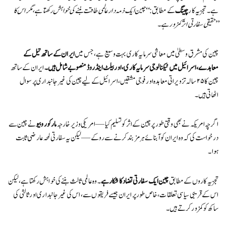
ہے۔ تجزیہ کار
چینگ
کے مطابق:
“چین ایک ذمہ دار عالمی طاقت بننے کی خواہش رکھتا ہے، مگر اس کا
حقیقی سفارتی اثر کمزور ہے۔”
چین کی مشرق وسطیٰ میں معاشی سرمایہ کاری بہت وسیع ہے، جس میں
ایران کے ساتھ تیل کے
معاہدے، اسرائیل میں ٹیکنالوجی سرمایہ کاری، اور بیلٹ اینڈ روڈ منصوبے شامل ہیں۔
ایران کے ساتھ
چین کا ۲۵ سالہ تزویراتی معاہدہ اور فوجی مشقیں، اسرائیل کے لیے چین کی غیر جانبداری پر سوال
اٹھاتی ہیں۔
اگرچہ امریکہ نے بھی وقتی طور پر چین کے اثر کو تسلیم کیا — امریکی وزیر خارجہ
مارکو روبیو
نے چین سے
درخواست کی کہ وہ ایران کو آبنائے ہرمز بند کرنے سے روکے — لیکن یہ سفارتی لمحہ عارضی ثابت
ہوا۔
تجزیہ کاروں کے مطابق
چین ایک سفارتی تضاد کا شکار ہے
۔ وہ عالمی ثالث بننے کی خواہش رکھتا ہے، لیکن
اس کے قریبی سیاسی تعلقات، خاص طور پر ایران جیسے فریقوں سے، اس کی غیر جانبداری اور ثالثی کی
ساکھ کو کمزور کرتے ہیں۔