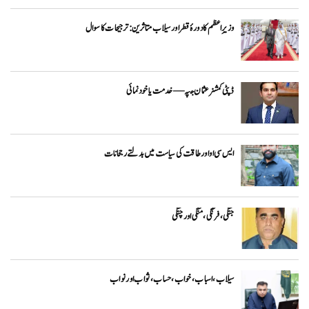
وزیرِاعظم کا دورۂ قطر اور سیلاب متاثرین: ترجیحات کا سوال
ڈپٹی کمشنر عثمان جپہ — خدمت یا خودنمائی
ایس سی او اور طاقت کی سیاست میں بدلتے رجحانات
جنگی، فرنگی ، منگی اور چنگی
سیلاب، اسباب ،خواب ، حساب ، ثواب اور نواب