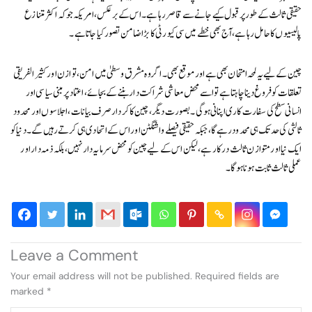
حقیقی ثالث کے طور پر قبول کیے جانے سے قاصر رہا ہے۔ اس کے برعکس، امریکہ جو کہ اکثر متنازع
پالیسیوں کا حامل رہا ہے، آج بھی خطے میں سی کیورٹی کا بڑا ضامن تصور کیا جاتا ہے۔
چین کے لیے یہ لمحہ امتحان بھی ہے اور موقع بھی۔ اگر وہ مشرق وسطیٰ میں امن، توازن اور کثیر الفریقی
تعلقات کو فروغ دینا چاہتا ہے تو اسے محض معاشی شراکت دار بننے کے بجائے، اعتماد پر مبنی سیاسی اور
انسانی سطح کی سفارت کاری اپنانی ہوگی۔ بصورت دیگر، چین کا کردار صرف بیانات، اجلاسوں اور محدود
ثالثی کی حد تک ہی محدود رہے گا، جبکہ حقیقی فیصلے واشنگٹن اور اس کے اتحادی ہی کرتے رہیں گے۔ دنیا کو
ایک نیا اور متوازن ثالث درکار ہے، لیکن اس کے لیے چین کو محض سرمایہ دار نہیں، بلکہ ذمہ دار اور
عملی ثالث ثابت ہونا ہوگا۔
Leave a Comment
Your email address will not be published.
Required fields are
marked
*