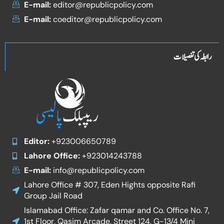
E-mail:
editor@republicpolicy.com
E-mail:
coeditor@republicpolicy.com
رابطہ کی تفصیلات
Editor:
+923006650789
Lahore Office:
+923014243788
E-mail:
info@republicpolicy.com
Lahore Office # 307, Eden Hights opposite Rafi
Group Jail Road
Islamabad Office: Zafar qamar and Co. Office No. 7,
1st Floor, Qasim Arcade, Street 124, G-13/4 Mini