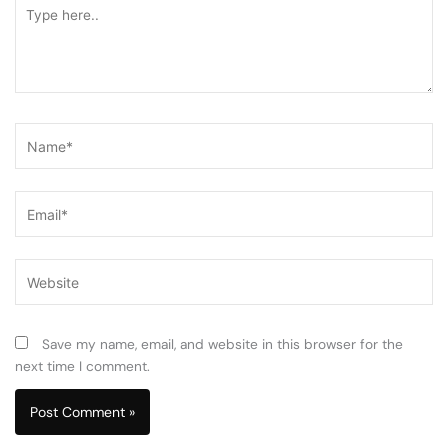
Type
here..
Name*
Email*
Website
Save my name, email, and website in this browser for the
next time I comment.