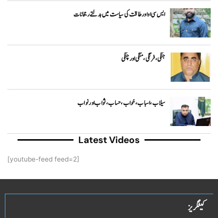
ایس سی او اور طاقت کی سیاست میں بدلتے رجحانات
جنگی، فرنگی ، منگی اور چنگی
سیلاب، اسباب ،خواب ، حساب ، ثواب اور نواب
Latest Videos
[youtube-feed feed=2]
کیٹگریز