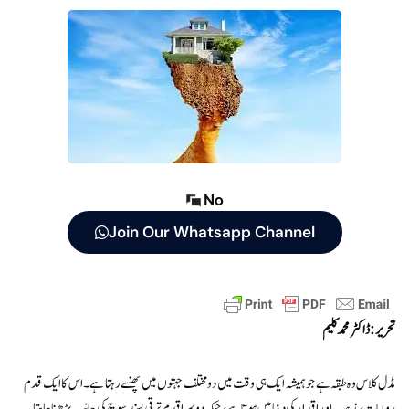
No
Join Our Whatsapp Channel
تحریر: ڈاکٹر محمد کلیم
مڈل کلاس وہ طبقہ ہے جو ہمیشہ ایک ہی وقت میں دو مختلف جہتوں میں پھنسے رہتا ہے۔ اس کا ایک قدم
روایات، مذہب اور اقدار کی دنیا میں ہوتا ہے، جبکہ دوسرا قدم ترقی پسند سوچ کی جانب بڑھنا چاہتا