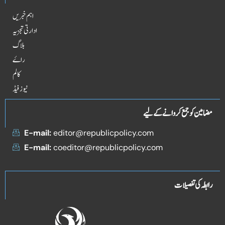
اہم خبریں
ادارتی تجزیہ
بلاگ
راۓ
کالم
نیوز فیڈ
مضامین کو جمع کروانے کے لیے
E-mail:
editor@republicpolicy.com
E-mail:
coeditor@republicpolicy.com
رابطہ کی تفصیلات