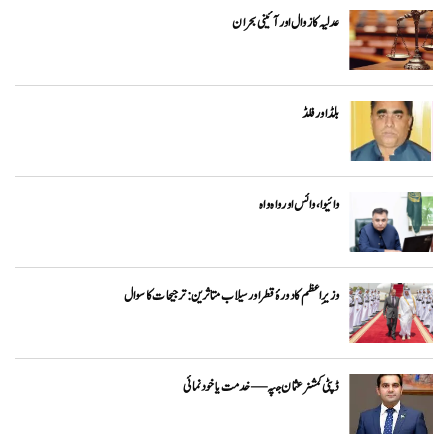
عدلیہ کا زوال اور آئینی بحران
بلڈ اور فلڈ
وائیوا ،وائس اور واہ واہ
وزیرِاعظم کا دورۂ قطر اور سیلاب متاثرین: ترجیحات کا سوال
ڈپٹی کمشنر عثمان جپہ — خدمت یا خودنمائی