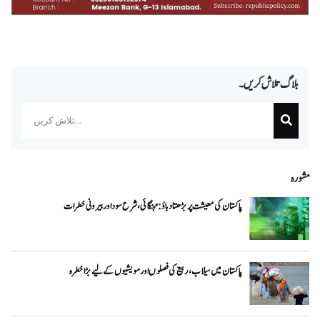
بلاگ تلاش کریں۔
Search
مشورہ
پاکستان کی معیشت پر بڑھتا دباؤ: مہنگائی، شرح سود اور بیرونی خطرات
پاکستان میں سیلاب، ربیع کی فصلوں اور مویشیوں کے لیے بڑا خطرہ