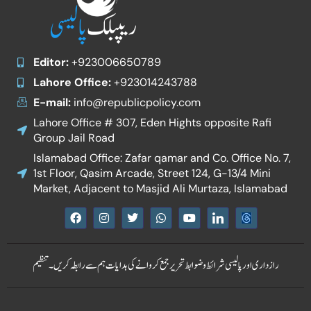
Editor:
+923006650789
Lahore Office:
+923014243788
E-mail:
info@republicpolicy.com
Lahore Office # 307, Eden Hights opposite Rafi
Group Jail Road
Islamabad Office: Zafar qamar and Co. Office No. 7,
1st Floor, Qasim Arcade, Street 124, G-13/4 Mini
Market, Adjacent to Masjid Ali Murtaza, Islamabad
F
I
T
W
Y
I
a
n
w
h
o
c
c
s
i
a
u
o
e
t
t
t
t
n
b
a
t
s
u
-
رازداری اور پالیسی
شرائط و ضوابط
تحریر جمع کروانے کی ہدایات
ہم سے رابطہ کریں۔
تنظیم
o
g
e
a
b
l
o
r
r
p
e
i
k
a
p
n
m
k