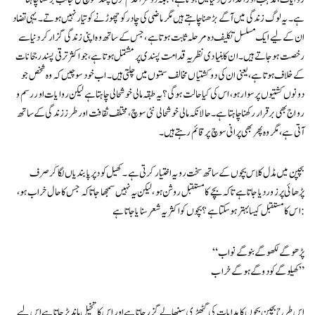
ہے۔ یہ لوگ زندگی میں آگے بڑھنا چاہتے ہیں مگر ماضی کی چادر کو چھوڑنے کو تیار نہیں ہوتے۔ یہی تضاد
ان کے لیے ایک مسلسل تکلیف دہ مرحلہ ثابت ہوتا ہے، جس کے ساتھ وہ اپنی زندگی گزار کر دنیا سے
رخصت ہو جاتے ہیں۔ ان کا بنیادی نظریہ قدامت پسندی پر مشتمل ہوتا ہے، جو اکثر ترقی پسند رجحانات
کے خلاف ہوتا ہے، یعنی ان کی دو کشتیاں مخالف سمتوں میں چلتی ہیں۔ اب خود سوچیں کہ وہ شخص جو
دونوں کشتیوں پر سوار ہو، اس کی کیا حالت ہوگی؟ یہ طبقہ مالی خوشحالی چاہتا ہے لیکن روایات اور رسم و
رواج بھی برقرار رکھنا چاہتا ہے۔ حالانکہ مالی خوشحالی نئی سوچ، مختلف ثقافت اور طرز زندگی کے ساتھ
آتی ہے، مگر وہ پھر بھی پرانی سوچ پر قائم رہتے ہیں۔
بچپن میں مڈل کلاس بچوں کے ساتھ سخت رویہ اختیار کرتی ہے۔ کھیل کود پر پابندیاں لگا کر صرف
پڑھائی پر زور دیا جاتا ہے تاکہ بچے کا مستقبل روشن ہو، لیکن یہ نہیں سمجھا جاتا کہ جس کا حال خراب ہو،
اس کا مستقبل کیسا بہتر ہو سکتا ہے؟ بچوں کو اکثر یہ شعر سنایا جاتا ہے:
“پڑھو گے لکھو گے بنو گے نواب
کھیلو گے کودو گے ہو گے خراب”
اس طرح بچپن بچوں کا ہدایات کی گٹھڑی سنبھالے گزر جاتا ہے اور اس کا تخیل ماند پڑ جاتا ہے اس لیے