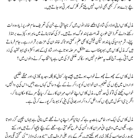
بچے بڑے ہو کر کبھی بھی نواب نہیں بنتے مگر کلرک بھرتی ہو جاتے ہیں۔
مڈل کلاس اپنی اولاد کی شادی اچھے خاندانوں میں کرنا چاہتی ہے جن کی تعریف عام طور پر زیادہ دولت
رکھنے والے مگر ذہنی طور پر قدامت پسند لوگ ہوتے ہیں۔ لڑکی کھانا بنانے میں ماہر ہو، کپڑے برانڈڈ
پہنے، شرم و حیا کی پابند ہو لیکن فیشن کا بھی علم رکھتی ہو تاکہ خاندان کی عزت برقرار رہے۔ جام فرماتے
ہیں کہ مڈل کلاس میں بہو چننا سب سے مشکل مرحلہ ہوتا ہے، اور شادی کے بعد اکثر وہی بہو تنقید کی زد
میں آتی ہے۔ آج تک یہ معلوم نہیں ہو سکا کہ غلطی لڑکی میں ہے یا انتخاب کرنے والوں میں؟
مڈل کلاس کے چھوٹے چھوٹے خواب ہوتے ہیں جیسے چار کنال کا بنگلہ، جدید گاڑی، اور مہنگے تعلیمی
اداروں میں بچوں کی تعلیم۔ ان خوابوں کو پورا کرنے کے لیے وسائل کہاں سے آئیں، اس کی پروا نہیں،
خواب دیکھنے کی تو کوئی حد نہیں۔ مڈل کلاس اپنے خواب مہران کار لے کر، پانچ مرلے کا مکان بنا کر،
انگریزی اسکول میں بچوں کو داخل کروا کر اور بھائی کی بیٹی کو بہو بنا کر پورے کرتی ہے۔
مڈل کلاس کی ایک اور خاص بات یہ ہے کہ اپنا نیا گھر اپنے پرانے محلے میں بناتی ہے جہاں بچپن گزرا ہوتا
ہے۔ گلیوں میں وہی پرانی مہران کار دلہن کی طرح گھومتی ہے، محلے کے بچے پیچھا کرتے ہیں اور کتے
چوہدری صاحب کی گاڑی پر بھونکتے ہیں۔ گھر کے باہر جلی حروف میں “چوہدری ولاز” کی تختی لگی ہوتی