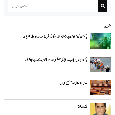
مشورہ
پاکستان کی معیشت پر بڑھتا دباؤ: مہنگائی، شرح سود اور بیرونی خطرات
پاکستان میں سیلاب، ربیع کی فصلوں اور مویشیوں کے لیے بڑا خطرہ
عدلیہ کا زوال اور آئینی بحران
بلڈ اور فلڈ