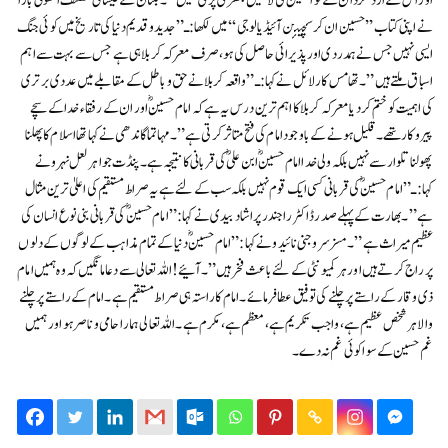
اور اس کے ارد گرد ان کے لواحقین کی لاشیں بکھری پڑی تھیں”۔لبنان کے عیسائی مصنف انتھونی بارا
نے اپنی کتاب ’’حسین ان کرسچیئن آئیڈیالوجی‘‘ میں لکھا:ـ” جدید و قدیم دنیا کی تاریخ میں کوئی جنگ
ایسی نہیں جس نے ہمدردی اور پذیرائی حاصل کی ہو،صرف معرکہ کربلا ہی ہے جس سے بہت سے اہم
اسباق ملتے ہیں”۔تھامس کارلائل نے کہا:ـ” واقعہ کربلا نے حق و باطل کے مقابلے میں عددی برتری
کی اہمیت کو ختم کر دیا معرکہ کربلا کا اہم ترین درس یہ ہے کہ امام حسینؓ اور ان کے رفقاء خدا کے سچے
پیروکار تھے۔ قلیل ہونے کے باوجود امام کی فتح متاثر کرتی ہے”۔مہاتما گاندھی نے کہا تھا اسلام کا پھلنا
پھولنا تلوار سے نہیں بلکہ ولی خدا امام حسینؓ ابن علیؓ کی قربانی کا نتیجہ ہے۔پنڈت جواہر لعل نہرو نے
کہا:ـ” امام حسینؓ کی قربانی کسی ایک قوم نہیں بلکہ سب کے لئے ہے یہ صراط مستقیم کی اعلیٰ ترین مثال
ہے”۔بھارت کے پہلے صدر ڈاکٹر راجندر پراشاد بیدی نے کہا:”امام حسینؓ کی قربانی بنی نوع انسان کی
عظیم میراث ہے”۔مسز سروجنی نائیدو نے کہا:”امام حسینؓ دنیا کے تمام مذاہب کے لوگوں کے دلوں
پر راج کرتے ہیں اور ہر کمیونٹی کے لئے باعث فخر ہیں”۔آئیے!اللہ تعالی سے دعا مانگیں کہ وہ ہمیں امام
ذی وقار کے راستے پر چلنے کی توفیق عطا فرمائے۔امام کا راستہ ہی صراط مستقیم ہے۔امام کے راستے پر چلنے
والا ہر شخص عظیم ہے، واجب تکریم ہے، معظم ہے، مکرم ہے۔اللہ تعالی ہمارا حامی و ناصر ہو اور ہمیں
غم حسین کے سوا کوئی غم نہ دے۔