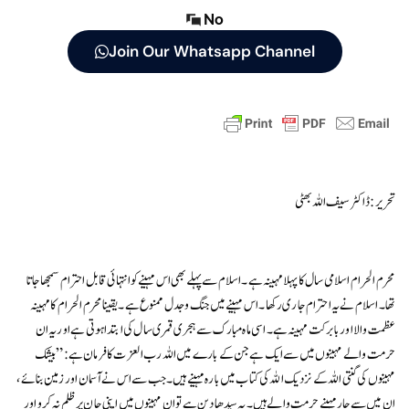
No
Join Our Whatsapp Channel
تحریر: ڈاکٹر سیف اللہ بھٹی
محرم الحرام اسلامی سال کا پہلا مہینہ ہے۔ اسلام سے پہلے بھی اس مہینے کو انتہائی قابل احترام سمجھا جاتا
تھا۔ اسلام نے یہ احترام جاری رکھا۔ اس مہینے میں جنگ و جدل ممنوع ہے۔یقینا محرم الحرام کا مہینہ
عظمت والا اوربابرکت مہینہ ہے۔ اسی ماہ مبارک سے ہجری قمری سال کی ابتدا ہوتی ہے اوریہ ان
حرمت والے مہینوں میں سے ایک ہے جن کے بارے میں اللہ رب العزت کا فرمان ہے:”بیشک
مہینوں کی گنتی اللہ کے نزدیک اللہ کی کتاب میں بارہ مہینے ہیں۔ جب سے اس نے آسمان اور زمین بنائے،
ان میں سے چار مہینے حرمت والے ہیں ۔ یہ سیدھا دین ہے تو ان مہینوں میں اپنی جان پر ظلم نہ کرو اور