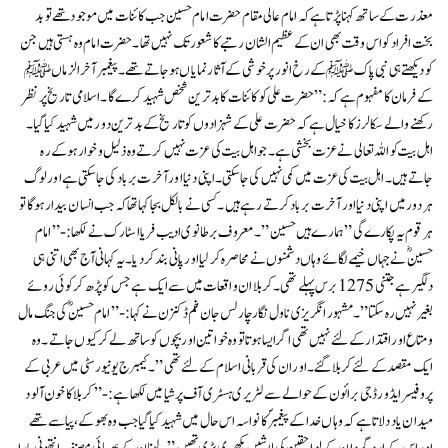
معذرت کے ساتھ کہنا پڑتا ہے کہ امام عالی مقام حضرت امام حسین جب کائنات میں موجود تھے تو بد
بخت افراد کو اس وقت بھی ان کے عظیم الشان رتبے کا شعور تک نہیں تھا ۔حضرت امام وہ ہستی ہیں جن
کو دیکھتے ہی نبی پاک ﷺ کے رخ انور پر خوشی کے آثار نمایا ں ہوجاتے تھے۔ پیغمبر آخرالزماں ﷺ
کے فرمان کا مفہوم ہے کہ:”حضرت علی کو کائنا ت کا بدترین شخص شہید کرے گا۔اسلامی تاریخ پر نظر
رکھنے والے سکالرز کا خیال ہے کہ حضرت علی کے شہزادوں کو تاریخ کے بدترین دور میں شہید کیا گیا۔
اہل بیت کو اللہ تعالی نے عزت بخشی ہے۔ جو اہل بیت کی عزت نہیں کرتے وہ ذلیل و خوار ہو کے رہ
جاتے ہیں ۔ اہل بیت کی عزت میں کمی نہیں کی جا سکتی۔ اپنی دنیا اور آخرت برباد کی جا سکتی ہے اور لوگ
ہر دور میں اپنی دنیا اور آخرت بربادکرتے رہے ہیں۔کسی نے بالکل بجا کہا تھا کہ جب انسان بیدار ہو گا تو
ہر قوم یہ پکارے گی ” ہمارے ہیں حسین”۔ معروف برطانوی ادیب فریا اسٹارک نے لکھا:-” امام
حسینؓ نے جہاں خیمے لگائے وہاں دشمنوں نے محاصرہ کر لیا اور پانی بند کر دیا۔ یہ کہانی آج بھی اتنی ہی
دلگیر ہے جتنی 1275 برس پہلے تھی۔ کربلا ان واقعات میں سے ایک ہے جس کو پڑھ کر کوئی روئے
بغیر نہیں رہ سکتا”۔مشہور انگریزی ناول نگار چارلس جان ہفم ڈکنزن نے کہا:-” امام حسینؓ کی جنگ مال
و متاع اور اقتدار کے لئے نہیں تھی اگر ایسا ہوتا تو وہ خواتین اور بچوں کو ساتھ لے کر کیوں جاتے ۔ وہ
ایک مقصد کے لئے کربلا گئے۔ اور ان کی قربانی اسلام کے لئے تھی”۔کیمبرج یونیورسٹی میں عربی کے
پروفیسر ایڈورڈ جی برائون کے حوالے سے لٹریری ہسٹری آف پرشیا میں لکھا ہے:-” کربلا کا خون آلود
میدان یاد دلاتا ہے کہ وہاں خدا کے پیغمبرؐ کا نواسہ اس حال میں شہید کیا گیا جب وہ بھوکے،پیاسے تھے