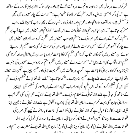
مشرکوں سے ہر حال میں لڑو جیسا وہ تم سے ہر وقت لڑتے ہیں اور جان لو کہ اللہ پرہیزگاروں کے ساتھ
ہے “۔نبی کریم صلی اللہ علیہ و آلہ وسلم کے فرمان کا مفہوم ہے:”حرمت کے چار مہینوں میں تین
تومسلسل ہیں ، ذوالقعدہ ، ذوالحجۃ ، اورمحرم ، اورجمادی اورشعبان کے مابین رجب کامہینا جسے رجب
مضرکہا جاتا ہے”۔ ابن عباس رضي اللہ تعالٰی عنہ سے اس آيت “لہذا تم ان مہینوں میں اپنے آپ پرظلم
وستم نہ کرو“ کے بارے میں مروی ہے :”تم ان سب مہینوں میں ظلم نہ کرو اورپھر ان مہینوں میں
سے چارکو مخصوص کرکےانہيں حرمت والے قراردیا اوران کی حرمت کوبھی بہت عظيم قراردیتے
ہوئے ان مہینوں میں گناہ کاارتکاب کرنا بھی عظیم گناہ کا باعث قرار دیا اوران میں اعمال صالحہ کرنا بھی
عظيم اجروثواب کاباعث بنایا “۔”حرمت والے مہینوں میں ظلم وستم کرنادوسرے مہینوں کی بنسبت
یقینا زيادہ گناہ اوربرائی کا باعث ہے، اگرچہ ہرحالت میں ظلم بہت بڑی اور عظيم چيز ہے لیکن اللہ سبحانہ
وتعالی اپنے امرمیں سے جسے چاہے عظيم بنا دیتا ہے۔“کہا جاتا ہے:”جسے اللہ تعالٰی نے تعظیم دی ہے تم
بھی اس کی تعظیم کرو، کیونکہ اہل علم وفہم اور ارباب حل وعقد کے ہاں امور کی تعظیم بھی اسی چيز
کےساتھ کی جاتی ہے جسے اللہ تعالٰی نے تعظيم دی ہے۔“ اللہ تعالی کے نزدیک محرم کی بھی تکریم ہے
اور انسانی جان بھی بہت مکرم ہے۔ انسان اللہ تعالی کی پسندیدہ مخلوق ہے جسے اللہ تعالی نے زمین پر اپنا
خلیفہ بنایا ۔ سکالرز کا خیال ہے کہ اللہ تعالی نے اپنی خلافت کی امانت کا بار اٹھانے کیلیے کئی طرح کی
مخلوقات سے اذن مانگا لیکن انہوں نے انکار کر دیا جبکہ انسان نے یہ ذمہ داری قبول کر لی ۔ جملہ
مخلوقات میں اللہ تعالی نے بنی نوع انسان کو چنا جبکہ بنی نوع انسان میں اللہ تعالی نے حضرت ابراھیم اور