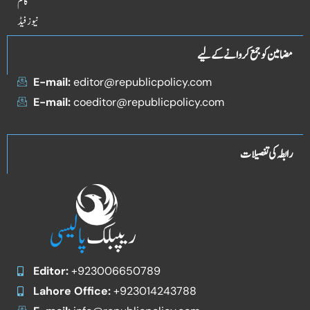
کالم
نیوز فیڈ
مضامین کو جمع کروانے کے لیے
E-mail:
editor@republicpolicy.com
E-mail:
coeditor@republicpolicy.com
رابطہ کی تفصیلات
Editor:
+923006650789
Lahore Office:
+923014243788