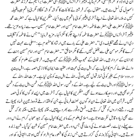
ان کی اولاد کو تکریم بخشی، مکرم بنایا۔ پیغمبر آخرالزماں ﷺ بھی حضرت ابراھیم کے فرزند حضرت
اسمعیل کی نسل سے ہیں۔منقول ہے کہ فرشتہ نے کائنات کا گوشہ گوشہ کھنگالا مگر بنی ہاشم جیسا قبیلہ
کہیں نہ ملا۔اللہ تعالی نے اپنے آخری پیغمبر کو بنی ہاشم میں پیدا کیا۔مفکرین کا خیال ہے کہ حضرت محمد
ﷺ کو حضرت علی ، حضرت فاطمہ ، حضرت امام حسن اور حضرت امام حسین سب سے زیادہ عزیز تھے۔
پیغمبر آخرالزماں ﷺ نے حضرت فاطمہ کو اپنے جگر کا ٹکڑا کہا ۔مزید فرمایا:” جس نے فاطمہ کو تکلیف
دی اس نے مجھے تکلیف دی”۔حضرت علی کے بارے میں ارشاد کا مفہوم ہے : “علی سے محبت نہیں
کرے گا مگر مومن علی سے بغض نہیں رکھے گا مگر منافق”۔حضرت امام حسن اور امام حسین جنت کے
جوانان کے سردار ہیں۔ اللہ تعالی کے محبوب پیغمبر ﷺ کے محبوب ہیں۔فرقان کے علوم کو سمجھنے
والے علمائے کرام کا خیال ہے کہ اہل بیت کی محبت اور عقیدت ایمان کا لازمی حصہ ہے۔ اہل بیت پر
درود و سلام کے بغیر کوئی نماز قبول نہیں ہوتی۔اللہ نے اہل بیت کو چن لیا ہے۔عزت اللہ ، اللہ کے
رسول ﷺ اور اہل بیت کے لیے ہے۔ اللہ کے دشمن رسول اللہ ﷺ کے دشمن، اہل بیت کے دشمن
گمراہ بھی ہیں اور دھتکارے ہوئے بھی۔مفکرین کا خیال ہے کہ آخرت میں ایسے لوگوں کا کوئی حصہ
نہیں ۔ قرآن میں اللہ تعالی نے ان لوگوں پر لعنت فرمائی ہے جن کو اقتدار ملے تو وہ زمین پر فساد پھیلا تے
ہیں۔رشتے داروں کو قتل کرتے ہیں۔فسق و فجور سے بھر دیتے ہیں۔فتنہ پھیلاتے ہیں ، فتنہ جو کہ قتل
سے بھی زیادہ قابل نفرت ہوتا ہے۔اسلامی علوم کے ماہرین کا خیال ہے کہ جید صحابہ کرام نے اس دور
سے پہلے دنیا سے رخصت ہونے کی دعا مانگی جس دور میں حضرت امام حسین کو شہید کیا گیا۔شہید زندہ
ہوتے ہیں۔ انتہائی پاکیزہ زندگی گزارتے ہیں جس زندگی کا شعورعام افرادکو نہیں ہوتا ۔ انتہائی دکھ اور