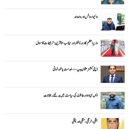
وائیوا ،وائس اور واہ واہ
وزیرِاعظم کا دورۂ قطر اور سیلاب متاثرین: ترجیحات کا سوال
ڈپٹی کمشنر عثمان جپہ — خدمت یا خودنمائی
ایس سی او اور طاقت کی سیاست میں بدلتے رجحانات
جنگی، فرنگی ، منگی اور چنگی