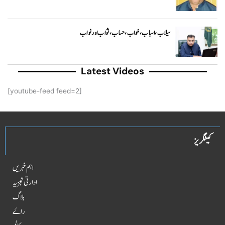
سیلاب، اسباب ،خواب ، حساب ، ثواب اور نواب
Latest Videos
[youtube-feed feed=2]
کیٹگریز
اہم خبریں
ادارتی تجزیہ
بلاگ
راۓ