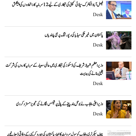
فیصل آباد الیکٹرک سپلائی کمپنی کی نجکاری کے لیے 12 سرمایہ کار اتحادوں کی پیشکش
Desk
پاکستان میں غیر ملکی میڈیا کی رپورٹنگ پر نئی پابندیاں
Desk
وزیراعظم شہباز شریف کی ڈسکوز کی نجکاری میں عالمی معیار کے سرمایہ کاروں کی شرکت
یقینی بنانے کی ہدایت
Desk
وزیراعلیٰ پنجاب نے بوتل بند پینے کے پانی پر ٹیکس لگانے کی تجویز مسترد کر دی
Desk
چیف سیکرٹری پنجاب کو سول سرونٹ کا خط، پاکستان کی بیوروکریسی کے وفاقی ڈھانچے پر