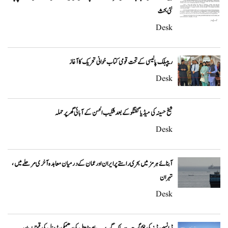
نئی بحث
Desk
ریپبلک پالیسی کے تحت قومی کتاب خوانی تحریک کا آغاز
Desk
شیخ حسینہ کی میڈیا گفتگو کے بعد شکیب الحسن کے آبائی گھر پر حملہ
Desk
آبنائے ہرمز میں بحری راستے پر ایران اور عمان کے درمیان معاہدہ آخری مرحلے میں،
تہران
Desk