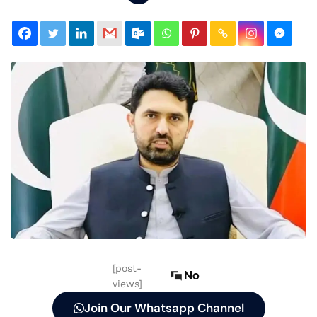
[post-
No
views]
Join Our Whatsapp Channel