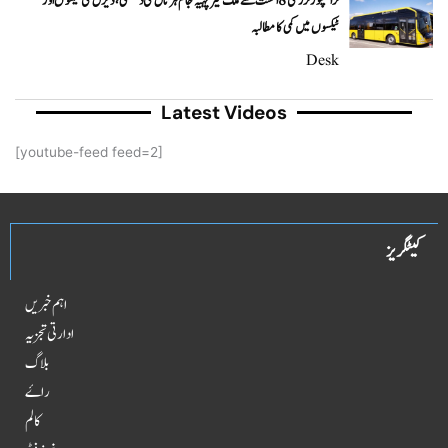
ٹرانسپورٹرز کی 8 اگست سے ملک گیر پہیہ جام ہڑتال کی دھمکی، ڈیزل کی قیمتوں اور
ٹیکسوں میں کمی کا مطالبہ
Desk
Latest Videos
[youtube-feed feed=2]
کیٹگریز
اہم خبریں
ادارتی تجزیہ
بلاگ
راۓ
کالم