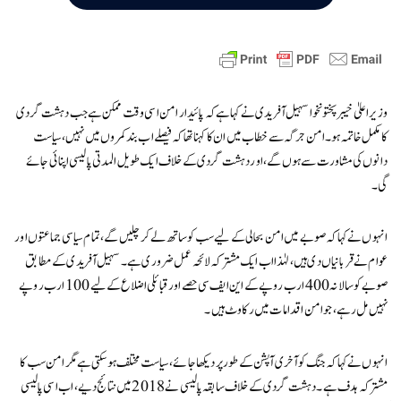
وزیر اعلیٰ خیبر پختونخوا سہیل آفریدی نے کہا ہے کہ پائیدار امن اسی وقت ممکن ہے جب دہشت گردی
کا مکمل خاتمہ ہو۔ امن جرگہ سے خطاب میں ان کا کہنا تھا کہ فیصلے اب بند کمروں میں نہیں، سیاست
دانوں کی مشاورت سے ہوں گے، اور دہشت گردی کے خلاف ایک طویل المدتی پالیسی اپنائی جائے
گی۔
انہوں نے کہا کہ صوبے میں امن بحالی کے لیے سب کو ساتھ لے کر چلیں گے، تمام سیاسی جماعتوں اور
عوام نے قربانیاں دی ہیں، لہٰذا اب ایک مشترکہ لائحہ عمل ضروری ہے۔ سہیل آفریدی کے مطابق
صوبے کو سالانہ 400 ارب روپے کے این ایف سی حصے اور قبائلی اضلاع کے لیے 100 ارب روپے
نہیں مل رہے، جو امن اقدامات میں رکاوٹ ہیں۔
انہوں نے کہا کہ جنگ کو آخری آپشن کے طور پر دیکھا جائے، سیاست مختلف ہو سکتی ہے مگر امن سب کا
مشترکہ ہدف ہے۔ دہشت گردی کے خلاف سابقہ پالیسی نے 2018 میں نتائج دیے، اب اسی پالیسی