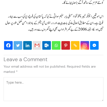
کو نئے عزم کے ساتھ آگے بڑھایا جائے گا۔
اس موقع پر اسپیکر خیبر پختونخوا اسمبلی بابر سلیم سواتی نے کہا کہ پاکستان کی فوج دنیا کی سب سے بہادر
فوج ہے۔ ان کے مطابق ڈھائی ماہ کی بات چیت اور درجنوں آپریشنز کے باوجود امن مکمل طور پر بحال
نہیں ہو سکا، جبکہ 2006 کے بے گھر افراد اب بھی اپنے گھروں سے دور ہیں۔
Leave a Comment
Your email address will not be published.
Required fields are
marked
*
Type
here..