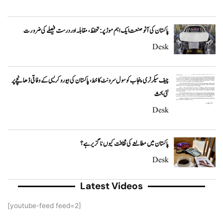
پاکستان کی آٹو صنعت ایک اہم موڑ پر: تحفظ، مقابلہ اور درست فیصلے کی ضرورت
Desk
چیف سیکرٹری پنجاب کو سول سرونٹ کا خط، پاکستان کی بیوروکریسی کے وفاقی ڈھانچے پر
نئی بحث
Desk
پاکستان میں مطالعے کی ثقافت کیوں ناگزیر ہے؟
Desk
Latest Videos
[youtube-feed feed=2]