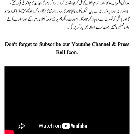
عدالتی افسران، وکلاء اور عوام الناس کو مل کر اپنا مثبت کردار ادا کرنا ہو گا، اپنا اپنا کام انتہائی نیک نیتی،
ایمانداری اور دیانتداری سے پایہ تکمیل تک پہنچانا ہو گا۔ ذمہ داری کا مظاہرہ کرنا ہو گا، حق کا ساتھ دینا ہو
گا اور باطل کو شکست سے دو چار کرنا ہو گا۔ بصورت دیگر ہم یونہی نوحہ کناں رہیں گے اور ہمارے آنے
والی نسلیں ہمیں بہت برے الفاظ میں یاد کریں گی۔
Don’t forget to Subscribe our Youtube Channel & Press
Bell Icon.