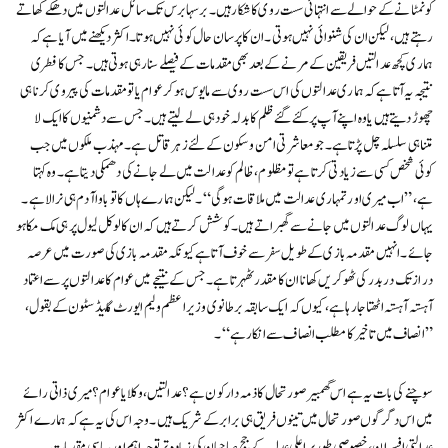
کونمٹانے کے حوالے سے انتہائی سست روی کا شکار ہیں۔ برسہا برس تک سائل عدالتوں میں دھکے کھاتے
رہتے ہیں، لیکن ان کی شنوائی نہیں ہوتی۔ ان کا پرسان حال کوئی نہیں ہوتا۔ اکثر دیکھنے میں آیا ہے کہ
ہماری کچھ عدالتیں فریقین کے مرنے کے بعد بھی مقدمات کے فیصلے سنا رہی ہوتی ہیں۔ جس کا فطری
نتیجہ یہ آتا ہے کہ ہماری عدالتوں کی اس سست روی سے مایوس ہو کر عوام یا تو مقدمات کی پیروی کرنا ہی
چھوڑ دیتے ہیں یا وہ اپنے آپ پر کئے گئے ظلم کا بدلہ خود ہی لے لیتے ہیں۔ جس سے دشمنیوں کا ایک لا
متناہی سلسلہ چل پڑتا ہے۔ جو معاشرتی امن و سکون کے لئے زہر قاتل ہے۔ مہذب ملکوں میں جب
کوئی شخص کسی سے زیادتی کرتا ہے تو مظلوم، ظالم کو عدالت میں لے جانے کی دھمکی دیتا ہے۔ وہ کہتا
ہے، ”اب میری اور تمہاری عدالت میں ملاقات ہو گی“۔ لیکن ہمارے ہاں کا تو باوا آدم ہی نرالا ہے۔
یہاں لوگ عدالتوں میں جانے سے گھبراتے ہیں۔ کوشش کرتے ہیں کہ ان کا لوکل لیول پر ہی مک مکا ہو
جائے۔ انہیں مقدمہ بازی کے طویل سفر سے خوف آتا ہے کیونکہ مقدمہ بازی کی صورت میں عرصہ
دراز تک در بدر کی ٹھوکریں کھانا ان کا مقدر ٹھہرتا ہے۔ جس کے نتیجے میں عوام کا عدالتوں پر سے اعتماد
آہستہ آہستہ اٹھتا جا رہا ہے، کیوں کہ ایک سابقہ برطانوی وزیراعظم ولیم ایورٹ گلیڈ سٹون کے بقول،
”انصاف میں تاخیر کا مطلب انصاف سے انکار ہے“۔
سوچنے کی بات یہ ہے اس گھمبیر صورتحال کا ذمہ دار کون ہے؟عدالتیں، وکلا یا عوام؟میری ذاتی رائے
میں اس دگرگوں صورتحال میں تینوں فریق ہی برابر کے شریک ہیں۔ وجہ اس کی یہ ہے کہ ہمارے اکثر
عدالتی افسران، خصوصی طور پراعلی عدلیہ کے جج صاحبان کی زیادہ تر توجہ اہم اور سیاسی مقدمات