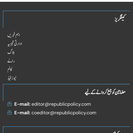
کیٹگریز
اہم خبریں
ادارتی تجزیہ
بلاگ
راۓ
کالم
نیوز فیڈ
مضامین کو جمع کروانے کے لیے
E-mail:
editor@republicpolicy.com
E-mail:
coeditor@republicpolicy.com