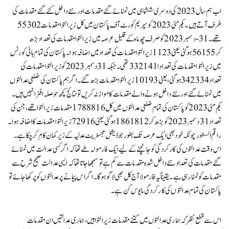
اب ہم سال 2023 کی دوسری ششماہی میں نمٹائے گئے مقدمات اور نئے داخل کئے گئے مقدمات کی
طرف آتے ہیں۔ یکم مئی 2023 کو سپریم کورٹ آف پاکستان میں کل زیر التوا مقدمات 55302
تھے۔ 31-دسمبر 2023 کو صرف چھ ماہ کے قلیل عرصہ میں زیر التوا مقدمات کی تعداد بڑھ
کر 56155 ہو گئی یعنی 1123زیر التوا مقدمات کی تعداد میں اضافہ ہوا۔ پاکستان کی تمام ہائی کورٹس
میں زیر التوا مقدمات کی تعدادا 332141 تھی۔ جبکہ 31 دسمبر 2023 کو زیر التوا مقدمات کی
تعداد 342334 ہو گئی، یعنی 10193 زیر التوا مقدمات بڑھ گئے۔ اگر ہم پاکستان کی ضلعی عدالتوں
میں نمٹائے گئے اور نئے داخل ہونے والے مقدمات کا موازنہ کریں تو نتائج کچھ حوصلہ افزا نہیں ہیں۔
یکم مئی 2023 کو پاکستان کی تمام ضلعی عدالتوں میں کل 1788816 مقدمات زیر التوا تھے، جن کی
تعداد 31 دسمبر 2023 کو بڑھ کر1861812 ہو گئی یعنی 72916 زیر التوا مقدمات کا اضافہ ہوا۔
راقم السطور چونکہ خود بھی ایک عرصہ تک بطور جوڈیشل مجسٹریٹ عدلیہ کے زیر کمان کام کر چکا ہے۔
اس وقت عدالتوں کی کارکردگی کو جانچنے کے لیے ایک فارمولہ طے تھا کہ اگر کسی عدالت میں نمٹائے
گئے مقدمات کی تعداد نئے داخل شدہ مقدمات سے کم ہے تو سمجھا جاتا تھا کہ ایسی عدالت صحیح شرح سے
مقدمات کو نمٹا رہی ہے۔ یقیناً یہ فارمولا آج کل بھی لاگو ہو گا۔ اگر اس پیمانے پر عدالتوں کو پرکھا جائے تو
پاکستان کی تمام عدالتوں کی کارکردگی مایوس کن ہے۔
اس سے قطع نظر کہ ہماری عدالتوں میں کتنے مقدمات زیر التوا ہیں، ہماری عدالتیں ان مقدمات