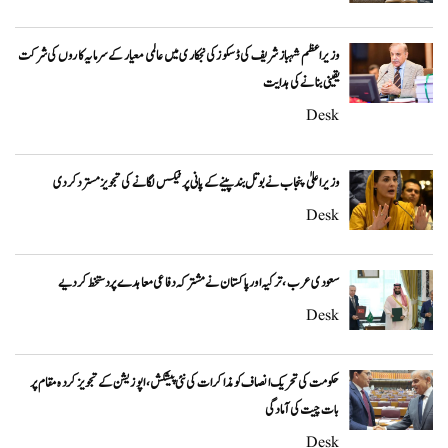
وزیراعظم شہباز شریف کی ڈسکوز کی نجکاری میں عالمی معیار کے سرمایہ کاروں کی شرکت
یقینی بنانے کی ہدایت
Desk
وزیراعلیٰ پنجاب نے بوتل بند پینے کے پانی پر ٹیکس لگانے کی تجویز مسترد کر دی
Desk
سعودی عرب، ترکیہ اور پاکستان نے مشترکہ دفاعی معاہدے پر دستخط کر دیے
Desk
حکومت کی تحریک انصاف کو مذاکرات کی نئی پیشکش، اپوزیشن کے تجویز کردہ مقام پر
بات چیت کی آمادگی
Desk