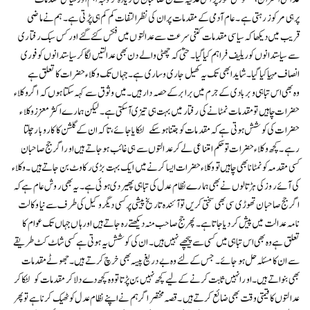
پرہی مرکوز رہتی ہے۔ عام آدمی کے مقدمات پر ان کی نظر التفات کم کم ہی پڑتی ہے۔ ہم نے ماضی
قریب میں دیکھا کہ سیاسی مقدمات کتنی سرعت سے عدالتوں میں فکس کئے گئے اور کس سبک رفتاری
سے سیاستدانوں کو ریلیف فراہم کیا گیا۔ حتیٰ کہ چھٹی والے دن بھی عدالتیں لگا کر سیاستدانوں کو فوری
انصاف مہیا کیا گیا۔ شاید ابھی تک یہ کھیل جاری و ساری ہے۔ جہاں تک وکلاء حضرات کا تعلق ہے
وہ بھی اس تباہی و بربادی کے جرم میں برابر کے حصہ دار ہیں۔ میں وثوق سے کہہ سکتا ہوں کہ اگر وکلاء
حضرات چاہیں تو مقدمات نمٹانے کی رفتار میں بہت ہی تیزی آ سکتی ہے۔ لیکن ہمارے اکثر معزز وکلاء
حضرات کی کوشش ہوتی ہے کہ مقدمات کو جتنا ہو سکے لٹکایا جا ئے، تاکہ ان کے گلشن کا کاروبار چلتا
رہے۔ کچھ وکلاء حضرات تو حکم امتناعی لے کر عدالتوں سے ہی غائب ہو جاتے ہیں اور اگر جج صاحبان
کسی مقدمہ کو نمٹانا بھی چاہیں تو وکلاء حضرات ایسا کرنے میں ایک بہت بڑی رکاوٹ بن جاتے ہیں۔ وکلاء
کی آئے روز کی ہڑتالوں نے بھی ہمارے نظام عدل کی تباہی پھیر دی ہوئی ہے۔ یہ بھی روش عام ہے کہ
اگر جج صاحبان تھوڑی سی بھی سختی کریں تو آئندہ تاریخ پیشی پر کسی دیگر وکیل کی طرف سے نیا وکالت
نامہ عدالت میں پیش کر دیا جاتا ہے۔ پھر جج صاحب منہ دیکھتے رہ جاتے ہیں اور ہاں جہاں تک عوام کا
تعلق ہے وہ بھی اس تباہی میں کسی سے پیچھے نہیں ہیں۔ ان کی کوشش یہ ہوتی ہے کسی شاٹ کٹ طریقے
سے ان کا مسئلہ حل ہو جائے۔ جس کے لئے وہ بے دریغ پیسہ بھی خرچ کرتے ہیں۔ جھوٹے مقدمات
بھی بنواتے ہیں۔ اور انہیں ثابت کرنے کے لیے کچھ نہیں بن پڑتا تو وہ کچھ دے دلا کر مقدمات کو لٹکا کر
عدالتوں کا قیمتی وقت بھی ضائع کرتے ہیں۔ قصہ مختصر اگر ہم نے اپنے نظام عدل کو ٹھیک کرنا ہے تو پھر