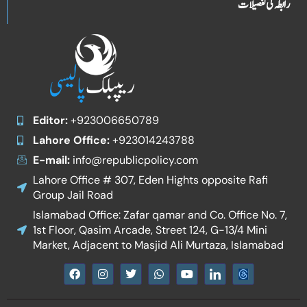
رابطہ کی تفصیلات
Editor:
+923006650789
Lahore Office:
+923014243788
E-mail:
info@republicpolicy.com
Lahore Office # 307, Eden Hights opposite Rafi
Group Jail Road
Islamabad Office: Zafar qamar and Co. Office No. 7,
1st Floor, Qasim Arcade, Street 124, G-13/4 Mini
Market, Adjacent to Masjid Ali Murtaza, Islamabad
F
I
T
W
Y
I
a
n
w
h
o
c
c
s
i
a
u
o
e
t
t
t
t
n