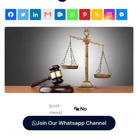
[post-
No
views]
Join Our Whatsapp Channel