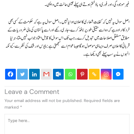
غیر موجودگی، اور فوری دباؤ ختم ہوتے ہی پہلے جیسی حالت میں واپسی۔
اصل سوال یہ نہیں کہ کفایت شعاری کا اعلان ہوا یا نہیں۔ اصل سوال یہ ہے کہ حکومت کے کسی بھی
فرد کا ارادہ ہے کہ وہ اسے حقیقی طور پر نافذ کرے، جاری رکھے اور اسے پاکستان کی مالی ضروریات کے
مطابق مستقل اصلاحات میں تبدیل کرے۔ جب تک اس سوال کا قابل اعتماد جواب نہیں ملتا، ہر نیا
قربانی کا اعلان صرف ویسا ہی موصول ہوگا جیسا عوام اسے سمجھتی ہے: مایوس اور شک کی نظر سے، کیونکہ
انہوں نے یہ سب پہلے بھی دیکھا ہے۔
Leave a Comment
Your email address will not be published.
Required fields are
marked
*
Type
here..