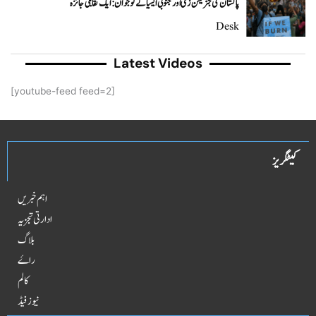
پاکستان کی جنریشن زی اور جنوبی ایشیا کے نوجوان: ایک تقابلی جائزہ
Desk
Latest Videos
[youtube-feed feed=2]
کیٹگریز
اہم خبریں
ادارتی تجزیہ
بلاگ
راۓ
کالم
نیوز فیڈ