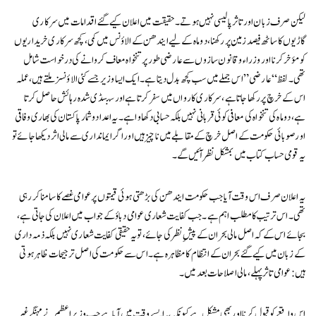
لیکن صرف زبان اور تاثر پالیسی نہیں ہوتے۔ حقیقت میں اعلان کیے گئے اقدامات میں سرکاری
گاڑیوں کا ساٹھ فیصد زمین پر رکھنا، دو ماہ کے لیے ایندھن کے الاؤنس میں کمی، کچھ سرکاری خریداریوں
کو مؤخر کرنا اور وزراء و قانون سازوں سے عارضی طور پر تنخواہ معاف کروانے کی درخواست شامل
تھی۔ لفظ “عارضی” اس جملے میں سب کچھ بدل دیتا ہے۔ ایک ایسا وزیر جسے کئی الاؤنسز ملتے ہیں، عملہ
اس کے خرچ پر رکھا جاتا ہے، سرکاری کارواں میں سفر کرتا ہے اور سبسڈی شدہ رہائش حاصل کرتا
ہے، دو ماہ کی تنخواہ کی معافی کوئی قربانی نہیں بلکہ حسابی دکھاوا ہے۔ یہ اعدادوشمار پاکستان کی بھاری وفاقی
اور صوبائی حکومت کے اصل خرچ کے مقابلے میں ناچیز ہیں اور اگر ایمانداری سے مالی اثر دیکھا جائے تو
یہ قومی حساب کتاب میں بمشکل نظر آئیں گے۔
یہ اعلان صرف اس وقت آیا جب حکومت ایندھن کی بڑھتی ہوئی قیمتوں پر عوامی غصے کا سامنا کر رہی
تھی۔ اس ترتیب کا مطلب اہم ہے۔ جب کفایت شعاری عوامی دباؤ کے جواب میں اعلان کی جاتی ہے،
بجائے اس کے کہ اصل مالی بحران کے پیشِ نظر کی جائے، تو یہ حقیقی کفایت شعاری نہیں بلکہ ذمہ داری
کے زبان میں کیے گئے بحران کے انتظام کا مظاہرہ ہے۔ اس سے حکومت کی اصل ترجیحات ظاہر ہوتی
ہیں: عوامی تاثر پہلے، مالی اصلاحات بعد میں۔
اس واقعے کو قبول کرنا اور بھی مشکل ہے کیونکہ یہ ایسے وقت میں آیا ہے جب وزیراعظم نے مہنگے غیر