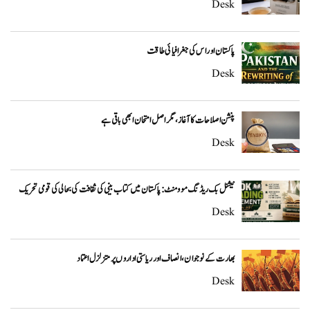
Desk
پاکستان اور اس کی جغرافیائی طاقت
Desk
پنشن اصلاحات کا آغاز، مگر اصل امتحان ابھی باقی ہے
Desk
نیشنل بک ریڈنگ موومنٹ: پاکستان میں کتاب بینی کی ثقافت کی بحالی کی قومی تحریک
Desk
بھارت کے نوجوان، انصاف اور ریاستی اداروں پر متزلزل اعتماد
Desk