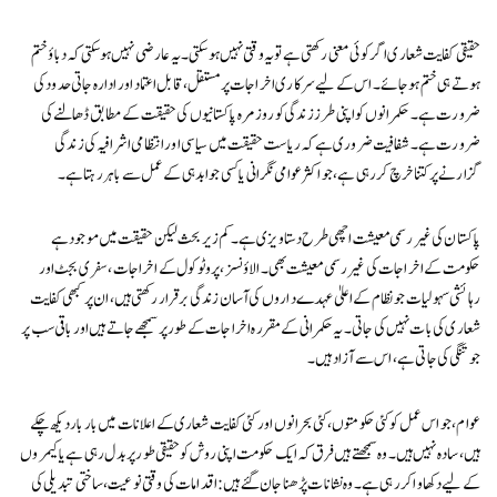
حقیقی کفایت شعاری اگر کوئی معنی رکھتی ہے تو یہ وقتی نہیں ہو سکتی۔ یہ عارضی نہیں ہو سکتی کہ دباؤ ختم
ہوتے ہی ختم ہو جائے۔ اس کے لیے سرکاری اخراجات پر مستقل، قابل اعتماد اور ادارہ جاتی حدود کی
ضرورت ہے۔ حکمرانوں کو اپنی طرز زندگی کو روزمرہ پاکستانیوں کی حقیقت کے مطابق ڈھالنے کی
ضرورت ہے۔ شفافیت ضروری ہے کہ ریاست حقیقت میں سیاسی اور انتظامی اشرافیہ کی زندگی
گزارنے پر کتنا خرچ کر رہی ہے، جو اکثر عوامی نگرانی یا کسی جوابدہی کے عمل سے باہر رہتا ہے۔
پاکستان کی غیر رسمی معیشت اچھی طرح دستاویزی ہے۔ کم زیر بحث لیکن حقیقت میں موجود ہے
حکومت کے اخراجات کی غیر رسمی معیشت بھی۔ الاؤنسز، پروٹوکول کے اخراجات، سفری بجٹ اور
رہائشی سہولیات جو نظام کے اعلیٰ عہدے داروں کی آسان زندگی برقرار رکھتی ہیں، ان پر کبھی کفایت
شعاری کی بات نہیں کی جاتی۔ یہ حکمرانی کے مقررہ اخراجات کے طور پر سمجھے جاتے ہیں اور باقی سب پر
جو تنگی کی جاتی ہے، اس سے آزاد ہیں۔
عوام، جو اس عمل کو کئی حکومتوں، کئی بحرانوں اور کئی کفایت شعاری کے اعلانات میں بار بار دیکھ چکے
ہیں، سادہ نہیں ہیں۔ وہ سمجھتے ہیں فرق کہ ایک حکومت اپنی روش کو حقیقی طور پر بدل رہی ہے یا کیمروں
کے لیے دکھاوا کر رہی ہے۔ وہ نشانات پڑھنا جان گئے ہیں: اقدامات کی وقتی نوعیت، ساختی تبدیلی کی