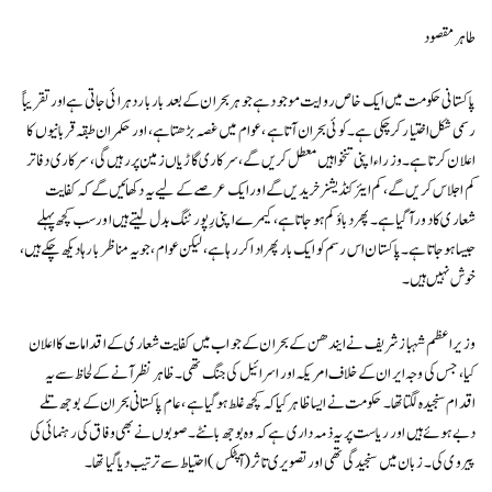
طاہر مقصود
پاکستانی حکومت میں ایک خاص روایت موجود ہے جو ہر بحران کے بعد بار بار دہرائی جاتی ہے اور تقریباً
رسمی شکل اختیار کر چکی ہے۔ کوئی بحران آتا ہے، عوام میں غصہ بڑھتا ہے، اور حکمران طبقہ قربانیوں کا
اعلان کرتا ہے۔ وزراء اپنی تنخواہیں معطل کریں گے، سرکاری گاڑیاں زمین پر رہیں گی، سرکاری دفاتر
کم اجلاس کریں گے، کم ایئر کنڈیشنر خریدیں گے اور ایک عرصے کے لیے یہ دکھائیں گے کہ کفایت
شعاری کا دور آ گیا ہے۔ پھر دباؤ کم ہو جاتا ہے، کیمرے اپنی رِپورٹنگ بدل لیتے ہیں اور سب کچھ پہلے
جیسا ہو جاتا ہے۔ پاکستان اس رسم کو ایک بار پھر ادا کر رہا ہے، لیکن عوام، جو یہ مناظر بارہا دیکھ چکے ہیں،
خوش نہیں ہیں۔
وزیراعظم شہباز شریف نے ایندھن کے بحران کے جواب میں کفایت شعاری کے اقدامات کا اعلان
کیا، جس کی وجہ ایران کے خلاف امریکہ اور اسرائیل کی جنگ تھی۔ ظاہر نظر آنے کے لحاظ سے یہ
اقدام سنجیدہ لگتا تھا۔ حکومت نے ایسا ظاہر کیا کہ کچھ غلط ہو گیا ہے، عام پاکستانی بحران کے بوجھ تلے
دبے ہوئے ہیں اور ریاست پر یہ ذمہ داری ہے کہ وہ بوجھ بانٹے۔ صوبوں نے بھی وفاق کی رہنمائی کی
پیروی کی۔ زبان میں سنجیدگی تھی اور تصویری تاثر (آپٹکس) احتیاط سے ترتیب دیا گیا تھا۔