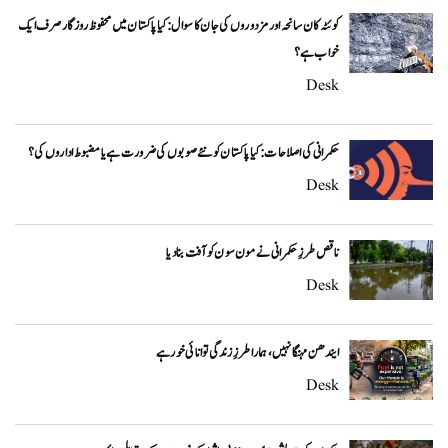
کوئٹہ کان سانحہ اور مزدوروں کی جان کا سوال: کیا پاکستان میں محفوظ روزگار صرف ایک
خواب ہے؟
Desk
حکمرانی کی اصلاحات: کیا پاکستان کو نئے صوبوں کی ضرورت ہے یا مضبوط اداروں کی؟
Desk
ناقص طرزِ حکمرانی نے مون سون کو آفت بنا دیا
Desk
ایندھن مہنگا نہیں، ہمارا طرزِ زندگی توانائی خور ہے
Desk