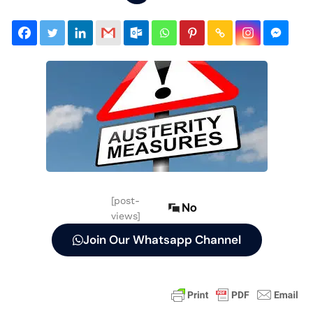
[post-
No
views]
Join Our Whatsapp Channel