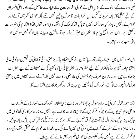
ملکی دورے کیے، پنجاب کے وزیرِ اعلی نے عوامی اخراجات پر نئے طیارے حاصل کیے، اور اعلیٰ افسران
کے لیے مہنگی گاڑیاں خریدی گئیں۔ یہ اخراجات خاموش یا چھپے نہیں تھے بلکہ عوامی نظر میں آئے اور
عوام نے انہیں ناپسند کیا، حالانکہ انہیں بتایا گیا تھا کہ ملک کی اقتصادی صورتحال محتاط انتظام کی ضرورت
رکھتی ہے۔ اس سے واضح پیغام ملا: حکمران طبقے کے آرام و آسائش پر وہ پابندیاں لاگو نہیں ہوتیں جو
باقی سب پر لازم ہیں۔
اس صورتحال میں اسٹیٹ بینک آف پاکستان نے بھی انتباہ دیا کہ بڑھتی ہوئی توانائی کی قیمتیں مہنگائی، مالی
استحکام اور ملکی بیرونی توازن کے لیے خطرہ ہیں۔ جغرافیائی سیاسی کشیدگی نے معیشت کے لیے خطرات
بڑھا دیے ہیں اور یہ بحران صرف چند ہفتوں کی عارضی رکاوٹ نہیں بلکہ آنے والے مہینوں میں بڑھتی
ہوئی ٹرانسپورٹ لاگت، خوراک کی قیمتیں، یوٹیلٹی بلز اور گھریلو بجٹ پر اثر ڈالے گا۔
ایسی صورتحال میں ایک سادہ سوال پوچھنا ضروری ہے: کیا اعلان شدہ کفایت شعاری کے اقدامات
واقعی عام شہریوں کے بوجھ کو کم کریں گے؟ ایماندارانہ جواب ہے: نہیں۔ وزراء سرکاری کھانوں میں
جائیں یا نہ جائیں، پٹرول کی قیمت پر فرق نہیں پڑے گا۔ سرکاری دفاتر ٹیلی کانفرنس پر جائیں یا نہ جائیں،
روزانہ مزدور کے سفر کے کرایے میں کوئی کمی نہیں آئے گی۔ یہ اقدامات عوام کے حقیقی اقتصادی درد
کو کم کرنے کے لیے نہیں بلکہ حکومت کی عوامی تصویر بہتر بنانے کے لیے ہیں۔