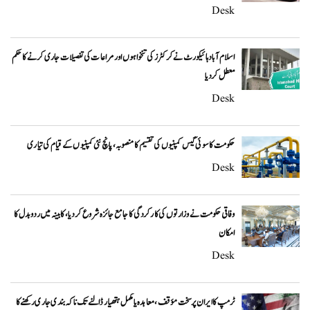
Desk
اسلام آباد ہائیکورٹ نے کرکٹرز کی تنخواہوں اور مراعات کی تفصیلات جاری کرنے کا حکم
معطل کر دیا
Desk
حکومت کا سوئی گیس کمپنیوں کی تقسیم کا منصوبہ، پانچ نئی کمپنیوں کے قیام کی تیاری
Desk
وفاقی حکومت نے وزارتوں کی کارکردگی کا جامع جائزہ شروع کر دیا، کابینہ میں ردوبدل کا
امکان
Desk
ٹرمپ کا ایران پر سخت مؤقف، معاہدہ یا مکمل ہتھیار ڈالنے تک ناکہ بندی جاری رکھنے کا