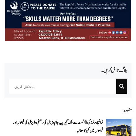
بلاگ تلاش کریں۔
Search
مشورہ
ٹرانسپورٹرز کی 8 اگست سے ملک گیر پہیہ جام ہڑتال کی دھمکی، ڈیزل کی قیمتوں اور
ٹیکسوں میں کمی کا مطالبہ