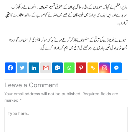
وزیراعظم نے کہا کہ صوبوں کے مالی وسائل پر ان کے حقوق تسلیم شدہ ہیں۔ انہوں نے ریکوڈک
معاہدے اور این ایف سی ایوارڈ میں بلوچستان کے حصے میں اضافے کو صوبے کے ساتھ مشاورت کا نتیجہ
قرار دیا۔
انہوں نے بلوچستان کی ترقی کے منصوبوں کا ذکر کرتے ہوئے کہا کہ سولر پینلز کی فراہمی اور گوادر تا
چمن شاہراہ کی تعمیر جاری ہے، جو خطے کی ترقی میں اہم کردار ادا کرے گی۔
Leave a Comment
Your email address will not be published.
Required fields are
marked
*
Type
here..