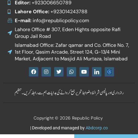
Editor:
+923006650789
Lahore Office:
+923014243788
E-mail:
info@republicpolicy.com
Lahore Office # 307, Eden Hights opposite Rafi
Group Jail Road
Islamabad Office: Zafar qamar and Co. Office No. 7,
1st Floor, Qasim Arcade, Street 124, G-13/4 Mini
Market, Adjacent to Masjid Ali Murtaza, Islamabad
F
I
T
W
Y
I
a
n
w
h
o
c
c
s
i
a
u
o
e
t
t
t
t
n
b
a
t
s
u
-
رازداری اور پالیسی
شرائط و ضوابط
تحریر جمع کروانے کی ہدایات
ہم سے رابطہ کریں۔
تنظیم
o
g
e
a
b
l
o
r
r
p
e
i
k
a
p
n
m
k
e
Copyright © 2026 Republic Policy
d
i
n
| Developed and managed by
Abdcorp.co