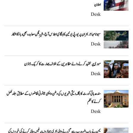
اعلان
Desk
سیوٹا مہاجر بحران پر یورپی یونین کا ہنگامی اجلاس آج، شینگن معاہدہ بھی دباؤ کا شکار
Desk
مودی پر تنقید کرنے والے مظاہرین کے خلاف بھارت کا کریک ڈاؤن
Desk
سندھ ہائی کورٹ کا بنگلہ دیشی شہریوں کی وطن واپسی قانونی تقاضوں کے مطابق جلد مکمل
کرنے کا حکم
Desk
یمن نے باب المندب سے گزرنے والی بحری جہازوں پر فیس عائد کرنے کی خبروں کی