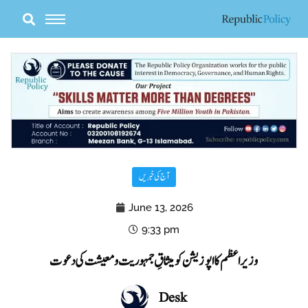
Skip
to
content
آج کی خبریں
June 13, 2026
9:33 pm
وزیراعظم کا اپوزیشن کو میثاقِ جمہوریت و معیشت کی دعوت
Desk