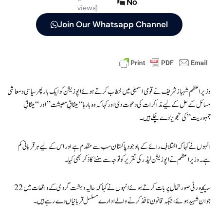
No
views]
Join Our Whatsapp Channel
وزیراعظم شہباز شریف نے قومی اسمبلی میں خطاب کرتے ہوئے اپوزیشن کو ایک بار پھر سیاسی و معاشی
مسائل کے حل کے لیے مذاکرات کی دعوت دی اور کہا کہ وہ بارہا “میثاقِ معیشت” اور “میثاقِ
جمہوریت” کی تجویز دے چکے ہیں۔
انہوں نے کہا کہ اختلافِ رائے کے باوجود پاکستان سب سے مقدم ہے اور اس کے لیے ہر قربانی کم
ہے۔ وزیراعظم نے اپوزیشن لیڈر کی تقریر کو توجہ سے سننے کا ذکر بھی کیا۔
سیکیورٹی صورتحال پر بات کرتے ہوئے انہوں نے کہا کہ حالیہ دہشت گردی کے واقعات میں 22
جوان شہید ہوئے، جبکہ قانون نافذ کرنے والے ادارے مسلسل قربانیاں دے رہے ہیں۔