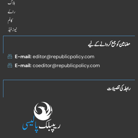
بلاگ
راۓ
کالم
نیوز فیڈ
مضامین کو جمع کروانے کے لیے
E-mail:
editor@republicpolicy.com
E-mail:
coeditor@republicpolicy.com
رابطہ کی تفصیلات