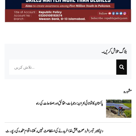
بلاگ تلاش کریں۔
Search
مشورہ
پاکستان کا توانائی بحران: وجوہات، حقائق اور اصلاحات کی راہ
دنیا کا ہر تیسرا فرد صحت بخش غذا خریدنے کی استطاعت نہیں رکھتا، اقوام متحدہ کی رپورٹ