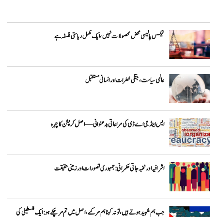
ٹیکس پالیسی محض محصولات نہیں، ایک مکمل ریاستی فلسفہ ہے
عالمی سیاست، جنگی خطرات اور انسانی مستقبل
ایس اینڈ جی اے ڈی کی مراعاتی بدعنوانی — اصل کرپشن کا چہرہ
اشرافیہ اور نخبہ جاتی حکمرانی: جمہوری تصورات اور زمینی حقیقت
جب ہم شہید ہوتے ہیں، تو نہ کہنا ہم مر گئے، اصل میں تم مر چکے ہو: ایک فلسطینی کی