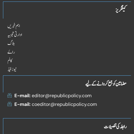
کیٹگریز
اہم خبریں
ادارتی تجزیہ
بلاگ
راۓ
کالم
نیوز فیڈ
مضامین کو جمع کروانے کے لیے
E-mail:
editor@republicpolicy.com
E-mail:
coeditor@republicpolicy.com
رابطہ کی تفصیلات