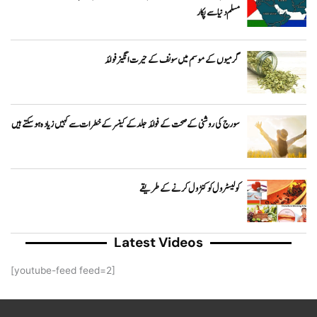
مسلم دنیا سے پکار
گرمیوں کے موسم میں سونف کے حیرت انگیز فوائد
سورج کی روشنی کے صحت کے فوائد جلد کے کینسر کے خطرات سے کہیں زیادہ ہوسکتے ہیں
کولیسٹرول کو کنٹرول کرنے کے طریقے
Latest Videos
[youtube-feed feed=2]