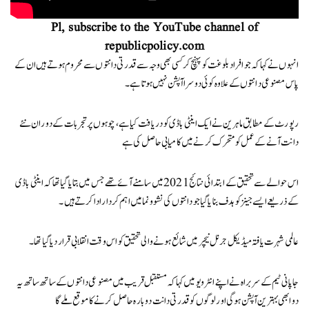
Pl, subscribe to the YouTube channel of
republicpolicy.com
انہوں نے کہا کہ جو افراد بلوغت کو پہنچ کر کسی بھی وجہ سے قدرتی دانتوں سے محروم ہوتے ہیں ان کے
پاس مصنوعی دانتوں کے علاوہ کوئی دوسرا آپشن نہیں ہوتا ہے۔
رپورٹ کے مطابق ماہرین نے ایک اینٹی باڈی کو دریافت کیا ہے، چوہوں پر تجربات کے دوران نئے
دانت آنے کے عمل کو متحرک کرنے میں کامیابی حاصل کی ہے
اس حوالے سے تحقیق کے ابتدائی نتائج 2021 میں سامنے آئے تھے جس میں بتایا گیا تھا کہ اینٹی باڈی
کے ذریعے ایسے جینز کو ہدف بنایا گیا جو دانتوں کی نشوونما میں اہم کردار ادا کرتے ہیں۔
عالمی شہرت یافتہ میڈیکل جرنل نیچر میں شائع ہونے والی تحقیق کو اس وقت انقلابی قرار دیا گیا تھا۔
جاپانی ٹیم کے سربراہ نے اپنے انٹرویو میں کہا کہ مستقبل قریب میں مصنوعی دانتوں کے ساتھ ساتھ یہ
دوا بھی بہترین آپشن ہوگی اور لوگوں کو قدرتی دانت دوبارہ حاصل کرنے کا موقع ملے گا