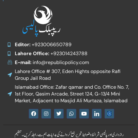
Editor:
+923006650789
Lahore Office:
+923014243788
E-mail:
info@republicpolicy.com
Lahore Office # 307, Eden Hights opposite Rafi
Group Jail Road
Islamabad Office: Zafar qamar and Co. Office No. 7,
1st Floor, Qasim Arcade, Street 124, G-13/4 Mini
Market, Adjacent to Masjid Ali Murtaza, Islamabad
F
I
T
W
Y
I
a
n
w
h
o
c
c
s
i
a
u
o
e
t
t
t
t
n
b
a
t
s
u
-
رازداری اور پالیسی
شرائط و ضوابط
تحریر جمع کروانے کی ہدایات
ہم سے رابطہ کریں۔
تنظیم
o
g
e
a
b
l