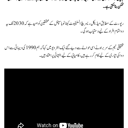
ممکن بنا سکتی ہے۔
رپورٹ کے مطابق میڈیکل ریسرچ انسٹیٹیوٹ کیٹانو ہاسپٹل کے محققین کو امید ہے کہ 2030 تک یہ
دوا تمام افراد کے لیے دستیاب ہوگی۔
تحقیقی ٹیم کے سربراہ نے اسی حوالے سے دیے گئے ایک انٹرویو میں کہا کہ ہم 1990 کی دیہائی سے اس
دوا کی تیاری کے لیے کام کر رہے ہیں، کامیابی کے لیے انتہائی پراعتماد ہیں۔