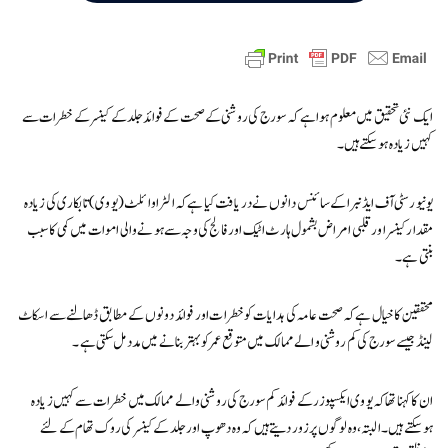
ایک نئی تحقیق میں معلوم ہوا ہے کہ سورج کی روشنی کے صحت کے فوائد جلد کے کینسر کے خطرات سے
کہیں زیادہ ہوسکتے ہیں۔
یونیورسٹی آف ایڈنبرا کے سائنس دانوں نے دریافت کیا ہے کہ الٹرا وائلٹ (یو وی) تابکاری کی زیادہ
مقدار کینسر اور قلبی امراض بشمول ہارٹ اٹیک اور فالج کی وجہ سے ہونے والی اموات میں کمی کا سبب
بنتی ہے۔
محققین کا خیال ہے کہ صحت عامہ کی ہدایات کو خطرات اور فوائد دونوں کے مطابق ڈھالنے سے اسکاٹ
لینڈ جیسے سورج کی کم روشنی والے ممالک میں متوقع عمر کو بہتر بنانے میں مدد مل سکتی ہے۔
ان کا کہنا تھا کہ یو وی ایکسپوزر کے فوائد کم سورج کی روشنی والے ممالک میں خطرات سے کہیں زیادہ
ہوسکتے ہیں۔ البتہ، وہ لوگوں پر زور دیتے ہیں کہ وہ دھوپ اور جلد کے کینسر کی روک تھام کے لئے