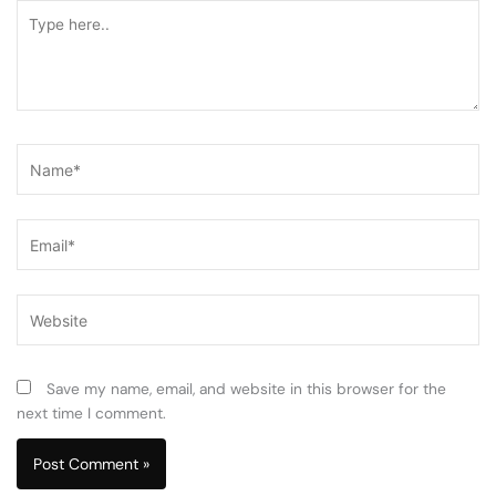
Type
here..
Name*
Email*
Website
Save my name, email, and website in this browser for the
next time I comment.