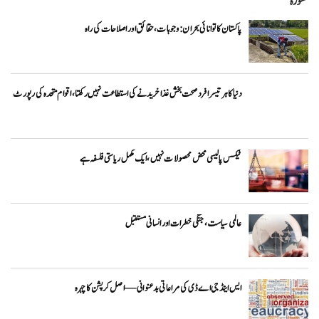
مشورہ
پاکستان کا توانائی بحران: وجوہات، حقائق اور اصلاحات کی راہ
دنیا کا ہر تیسرا فرد صحت بخش غذا خریدنے کی استطاعت نہیں رکھتا، اقوام متحدہ کی رپورٹ
ٹیکس پالیسی محض محصولات نہیں، ایک مکمل ریاستی فلسفہ ہے
عالمی سیاست، جنگی خطرات اور انسانی مستقبل
ایس اینڈ جی اے ڈی کی مراعاتی بدعنوانی — اصل کرپشن کا چہرہ