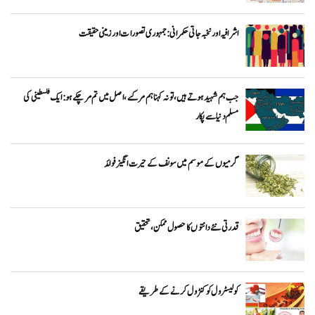
اشرافیہ اور نخبہ جاتی حکمرانی: جمہوری تصورات اور زمینی حقیقت
جب ہم شہید ہوتے ہیں، تو نہ کہنا ہم مر گئے، اصل میں تم مر چکے ہو: ایک فلسطینی کی
مسلم دنیا سے پکار
گرمیوں کے موسم میں سونف کے حیرت انگیز فوائد
قدرتی نئے دانتوں کا حصول ممکن ،تحقیق
کولیسٹرول کو کنٹرول کرنے کے طریقے