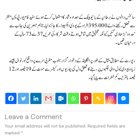
سائنس دانوں نے برطانیہ کے بائیو بینک کے اعداد و شمار کا استعمال کرتے ہوئے سفید فام یورپی پس منظر
سے تعلق رکھنے والے 395،000 افراد کے یو وی ایکسپوزر کا جائزہ لیا۔ تاہم مبصرین کی جانب سے
‘حدود’ بڑھا دی گئیں کیونکہ تحقیق میں شامل ہوتے وقت شرکاء کی عمریں 37 سے 73 سال کے
درمیان تھیں۔
رپورٹ کے مطابق مثال کے طور پر انگلینڈ کے دشوار گزار جنوب مغربی سرے پر واقع کورنوال جیسے
زیادہ یو وی لیول والی جگہوں پر رہنے کا تعلق دل کی بیماریوں اور کینسر سے موت کے 19 فیصد اور 12
فیصد بالترتیب کم خطرات سے پایا گیا۔
Leave a Comment
Your email address will not be published.
Required fields are
marked
*