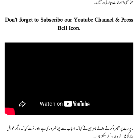
حفاظتی اقدامات جاری رکھیں۔
Don’t forget to Subscribe our Youtube Channel & Press
Bell Icon.
رپورٹ پر تبصرہ کرنے والے ماہرین نے کہا کہ اسباب سے بچنا ضروری ہے، اور نوٹ کیا کہ دیگر عوامل
نتائج میں کردار ادا کرسکتے ہیں۔