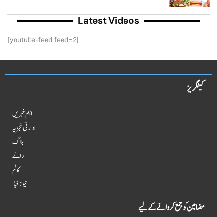
Latest Videos
[youtube-feed feed=2]
کیٹگریز
اہم خبریں
ادارتی تجزیہ
بلاگ
راۓ
کالم
نیوز فیڈ
مضامین کو جمع کروانے کے لیے