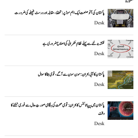
مشورہ
پاکستان کی آٹو صنعت ایک اہم موڑ پر: تحفظ، مقابلہ اور درست فیصلے کی ضرورت
Desk
نقشہ بدلنے سے پہلے نظامِ حکمرانی کی اصلاح ضروری ہے
Desk
پاکستان کا آبی بحران: مون سون سے آگے، قومی بقا کا سوال
Desk
پاکستان میں ہیپاٹائٹس کا بحران: قومی صحت کی ہنگامی صورتِ حال سے فوری نمٹنے کا
وقت
Desk