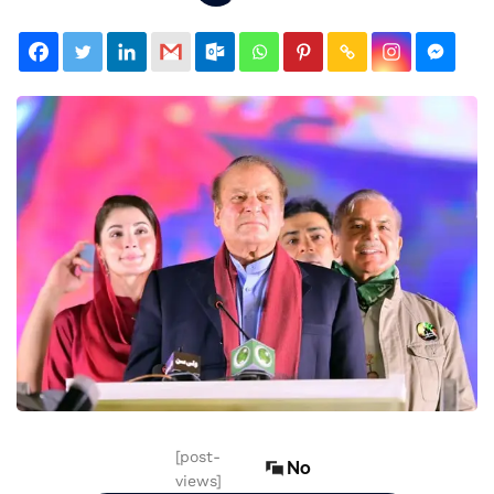
[post-
No
views]