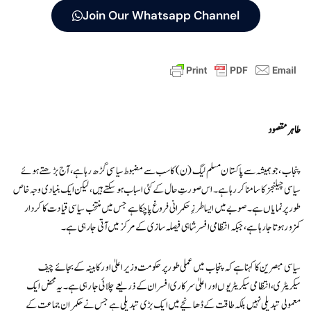
Join Our Whatsapp Channel
طاہر مقصود
پنجاب، جو ہمیشہ سے پاکستان مسلم لیگ (ن) کا سب سے مضبوط سیاسی گڑھ رہا ہے، آج بڑھتے ہوئے
سیاسی چیلنجز کا سامنا کر رہا ہے۔ اس صورتِ حال کے کئی اسباب ہو سکتے ہیں، لیکن ایک بنیادی وجہ خاص
طور پر نمایاں ہے۔ صوبے میں ایسا طرزِ حکمرانی فروغ پا چکا ہے جس میں منتخب سیاسی قیادت کا کردار
کمزور ہوتا جا رہا ہے، جبکہ انتظامی افسر شاہی فیصلہ سازی کے مرکز میں آتی جا رہی ہے۔
سیاسی مبصرین کا کہنا ہے کہ پنجاب میں عملی طور پر حکومت وزیراعلیٰ اور کابینہ کے بجائے چیف
سیکریٹری، انتظامی سیکریٹریوں اور اعلیٰ سرکاری افسران کے ذریعے چلائی جا رہی ہے۔ یہ محض ایک
معمولی تبدیلی نہیں بلکہ طاقت کے ڈھانچے میں ایک بڑی تبدیلی ہے جس نے حکمران جماعت کے