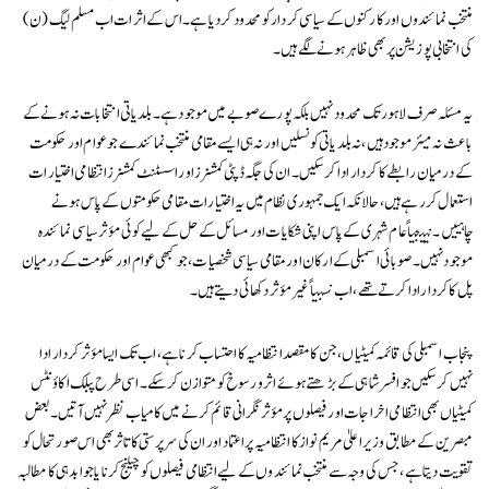
منتخب نمائندوں اور کارکنوں کے سیاسی کردار کو محدود کر دیا ہے۔ اس کے اثرات اب مسلم لیگ (ن)
کی انتخابی پوزیشن پر بھی ظاہر ہونے لگے ہیں۔
یہ مسئلہ صرف لاہور تک محدود نہیں بلکہ پورے صوبے میں موجود ہے۔ بلدیاتی انتخابات نہ ہونے کے
باعث نہ میئر موجود ہیں، نہ بلدیاتی کونسلیں اور نہ ہی ایسے مقامی منتخب نمائندے جو عوام اور حکومت
کے درمیان رابطے کا کردار ادا کر سکیں۔ ان کی جگہ ڈپٹی کمشنرز اور اسسٹنٹ کمشنرز انتظامی اختیارات
استعمال کر رہے ہیں، حالانکہ ایک جمہوری نظام میں یہ اختیارات مقامی حکومتوں کے پاس ہونے
چاہییں۔ نتیجتاً عام شہری کے پاس اپنی شکایات اور مسائل کے حل کے لیے کوئی مؤثر سیاسی نمائندہ
موجود نہیں۔ صوبائی اسمبلی کے ارکان اور مقامی سیاسی شخصیات، جو کبھی عوام اور حکومت کے درمیان
پل کا کردار ادا کرتے تھے، اب نسبتاً غیر مؤثر دکھائی دیتے ہیں۔
پنجاب اسمبلی کی قائمہ کمیٹیاں، جن کا مقصد انتظامیہ کا احتساب کرنا ہے، اب تک ایسا مؤثر کردار ادا
نہیں کر سکیں جو افسر شاہی کے بڑھتے ہوئے اثر و رسوخ کو متوازن کر سکے۔ اسی طرح پبلک اکاؤنٹس
کمیٹیاں بھی انتظامی اخراجات اور فیصلوں پر مؤثر نگرانی قائم کرنے میں کامیاب نظر نہیں آتیں۔ بعض
مبصرین کے مطابق وزیراعلیٰ مریم نواز کا انتظامیہ پر اعتماد اور ان کی سرپرستی کا تاثر بھی اس صورتحال کو
تقویت دیتا ہے، جس کی وجہ سے منتخب نمائندوں کے لیے انتظامی فیصلوں کو چیلنج کرنا یا جوابدہی کا مطالبہ