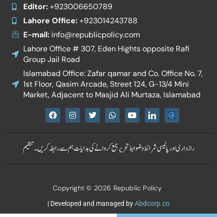
Editor:
+923006650789
Lahore Office:
+923014243788
E-mail:
info@republicpolicy.com
Lahore Office # 307, Eden Hights opposite Rafi
Group Jail Road
Islamabad Office: Zafar qamar and Co. Office No. 7,
1st Floor, Qasim Arcade, Street 124, G-13/4 Mini
Market, Adjacent to Masjid Ali Murtaza, Islamabad
F
I
T
W
Y
I
a
n
w
h
o
c
c
s
i
a
u
o
e
t
t
t
t
n
b
a
t
s
u
-
رازداری اور پالیسی
شرائط و ضوابط
تحریر جمع کروانے کی ہدایات
ہم سے رابطہ کریں۔
تنظیم
o
g
e
a
b
l
o
r
r
p
e
i
k
a
p
n
m
k
e
Copyright © 2026 Republic Policy
d
i
n
| Developed and managed by
Abdcorp.co