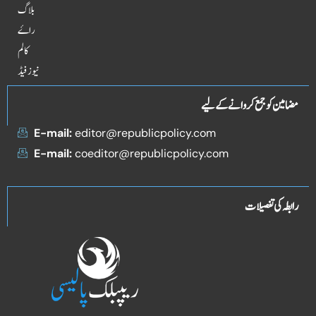
بلاگ
راۓ
کالم
نیوز فیڈ
مضامین کو جمع کروانے کے لیے
E-mail:
editor@republicpolicy.com
E-mail:
coeditor@republicpolicy.com
رابطہ کی تفصیلات