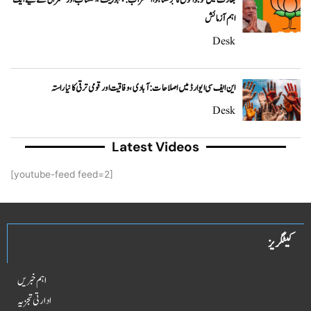
اہم آزمائش
Desk
این ایف سی ایوارڈ میں اصلاحات: آبادی، وفاقیت اور قومی ترقی کا نیا راستہ
Desk
Latest Videos
[youtube-feed feed=2]
کیٹگریز
اہم خبریں
ادارتی تجزیہ