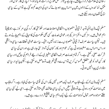
رجحان کی علامت قرار دیتے ہیں۔ چاہے یہ تاثر مکمل طور پر درست ہو یا نہ ہو، اگر پارٹی کارکنوں اور
منتخب نمائندوں کے ذہنوں میں یہ احساس پیدا ہو جائے کہ ان کی اہمیت کم ہو گئی ہے تو اس کے سیاسی
نتائج نقصان دہ ہو سکتے ہیں۔
مسلم لیگ (ن) کی توجہ ترقیاتی منصوبوں، انتظامی اصلاحات اور حکومتی کارکردگی پر مرکوز ہے، جو یقیناً
اہم عوامل ہیں۔ سڑکیں، انفراسٹرکچر اور عوامی خدمات کسی بھی حکومت کی کامیابی کے اہم پیمانے ہوتے
ہیں۔ لیکن سیاست صرف ترقیاتی منصوبوں سے زندہ نہیں رہتی۔ سیاست عوامی تعلقات، سیاسی وابستگی
اور اس احساس سے مضبوط ہوتی ہے کہ عوام اور کارکنان کی آواز سنی جا رہی ہے اور ان کی سیاسی
شرکت معنی رکھتی ہے۔ اگر تمام خدمات صرف انتظامی مشینری کے ذریعے فراہم کی جائیں اور سیاسی
کارکن خود کو غیر متعلق محسوس کریں تو اس سے وقتی تعریف تو حاصل ہو سکتی ہے، لیکن پائیدار سیاسی
وفاداری پیدا نہیں ہوتی۔
مسلم لیگ (ن) کے لیے پنجاب صرف ایک صوبہ نہیں بلکہ اس کی قومی سیاست کی بنیاد ہے۔ اگر پنجاب
میں جماعت کمزور ہوتی ہے تو وفاقی سطح پر اس کی سیاسی طاقت بھی متاثر ہو سکتی ہے۔ اسی لیے کئی سیاسی
حلقے موجودہ صورتحال کو جماعت کے لیے ایک اہم سیاسی چیلنج قرار دے رہے ہیں۔