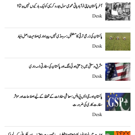
آخر پاکستان اپنی نوآبادیاتی عمومی سول بیوروکریسی کو ایک بار کیوں نہیں بدلتا؟
Desk
پاکستان کی زرعی ترقی کا مستقبل: سبسڈی نہیں، پیداواری صلاحیت اصل بنیاد
Desk
مشرقِ وسطیٰ میں بڑھتی ہوئی جنگ اور پاکستان کی سفارتی ذمہ داری
Desk
پاکستان اور جی ایس پی پلس: معاشی مفادات کے تحفظ کے لیے اصلاحات اور مؤثر
سفارت کاری کی ضرورت
Desk
بھارت میں نوجوانوں کا بڑھتا ہوا اضطراب: جمہوریت، احتساب اور حکمرانی کے لیے ایک