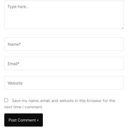
Type
here..
Name*
Email*
Website
Save my name, email, and website in this browser for the
next time I comment.