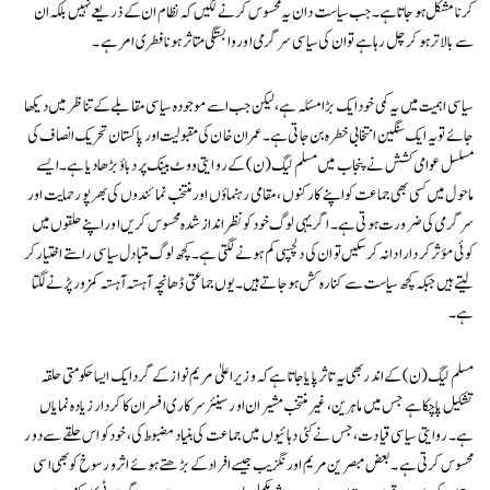
کرنا مشکل ہو جاتا ہے۔ جب سیاست دان یہ محسوس کرنے لگیں کہ نظام ان کے ذریعے نہیں بلکہ ان
سے بالاتر ہو کر چل رہا ہے تو ان کی سیاسی سرگرمی اور وابستگی متاثر ہونا فطری امر ہے۔
سیاسی اہمیت میں یہ کمی خود ایک بڑا مسئلہ ہے، لیکن جب اسے موجودہ سیاسی مقابلے کے تناظر میں دیکھا
جائے تو یہ ایک سنگین انتخابی خطرہ بن جاتی ہے۔ عمران خان کی مقبولیت اور پاکستان تحریک انصاف کی
مسلسل عوامی کشش نے پنجاب میں مسلم لیگ (ن) کے روایتی ووٹ بینک پر دباؤ بڑھا دیا ہے۔ ایسے
ماحول میں کسی بھی جماعت کو اپنے کارکنوں، مقامی رہنماؤں اور منتخب نمائندوں کی بھرپور حمایت اور
سرگرمی کی ضرورت ہوتی ہے۔ اگر یہی لوگ خود کو نظر انداز شدہ محسوس کریں اور اپنے حلقوں میں
کوئی مؤثر کردار ادا نہ کر سکیں تو ان کی دلچسپی کم ہونے لگتی ہے۔ کچھ لوگ متبادل سیاسی راستے اختیار کر
لیتے ہیں جبکہ کچھ سیاست سے کنارہ کش ہو جاتے ہیں۔ یوں جماعتی ڈھانچہ آہستہ آہستہ کمزور پڑنے لگتا
ہے۔
مسلم لیگ (ن) کے اندر بھی یہ تاثر پایا جاتا ہے کہ وزیراعلیٰ مریم نواز کے گرد ایک ایسا حکومتی حلقہ
تشکیل پا چکا ہے جس میں ماہرین، غیر منتخب مشیران اور سینئر سرکاری افسران کا کردار زیادہ نمایاں
ہے۔ روایتی سیاسی قیادت، جس نے کئی دہائیوں میں جماعت کی بنیاد مضبوط کی، خود کو اس حلقے سے دور
محسوس کرتی ہے۔ بعض مبصرین مریم اورنگزیب جیسے افراد کے بڑھتے ہوئے اثر و رسوخ کو بھی اسی