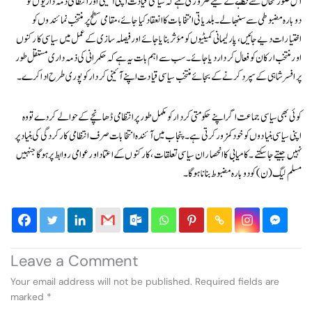
اس صورتحال سے نکلنے کے لیے ضروری ہے کہ سیاسی قیادت اپنی آئینی اور انتظامی ذمہ داریوں کو
دوبارہ مضبوطی سے سنبھالے۔ بلدیاتی انتخابات کا انعقاد کیا جائے، مقامی سطح پر منتخب نمائندوں کو
اختیارات دیے جائیں، پارلیمانی کمیٹیوں کو مؤثر بنایا جائے اور فیصلہ سازی کے عمل میں سیاسی کارکنوں
اور منتخب ارکان کو فعال کردار دیا جائے۔ سب سے اہم بات یہ ہے کہ حکمرانی کی ذمہ داری مستقل طور
پر افسر شاہی کے سپرد کرنے کے بجائے منتخب سیاسی قیادت اپنے آئینی کردار کو پوری طرح ادا کرے۔
کوئی بھی سیاسی جماعت اگر اپنے حکومتی کردار کو مکمل طور پر انتظامی ڈھانچے کے حوالے کر دے تو وہ
اپنی سیاسی بنیادوں کو خود کمزور کرتی ہے۔ پنجاب میں آئندہ انتخابات صرف انتظامی کارکردگی کی بنیاد پر
نہیں جیتے جا سکتے۔ کامیابی کا انحصار ان سیاسی تعلقات، کارکنوں کے اعتماد اور عوامی روابط پر ہوگا جنہیں
مسلم لیگ (ن) کو دوبارہ مضبوط بنانا ہوگا۔
Leave a Comment
Your email address will not be published.
Required fields are
marked
*