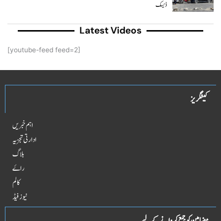
ڈیسک
Latest Videos
[youtube-feed feed=2]
کیٹگریز
اہم خبریں
ادارتی تجزیہ
بلاگ
راۓ
کالم
نیوز فیڈ