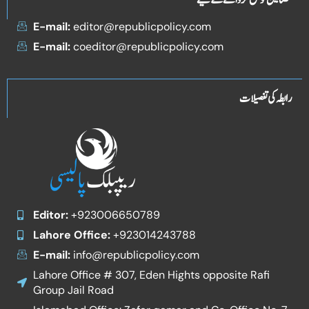
مضامین کو جمع کروانے کے لیے
E-mail:
editor@republicpolicy.com
E-mail:
coeditor@republicpolicy.com
رابطہ کی تفصیلات
Editor:
+923006650789
Lahore Office:
+923014243788
E-mail:
info@republicpolicy.com
Lahore Office # 307, Eden Hights opposite Rafi
Group Jail Road