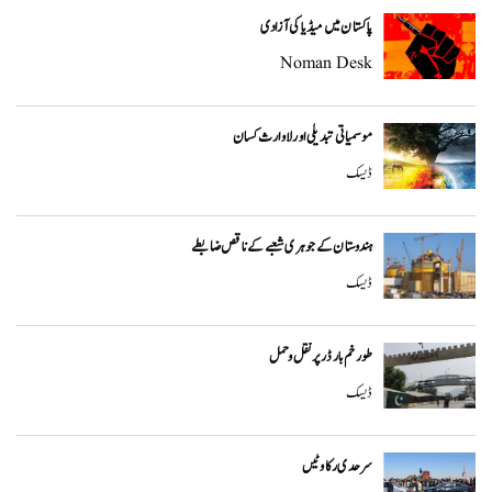
پاکستان میں میڈیا کی آزادی
Noman Desk
موسمیاتی تبدیلی اور لاوارث کسان
ڈیسک
ہندوستان کے جوہری شعبے کے ناقص ضابطے
ڈیسک
طورخم بارڈر پر نقل و حمل
ڈیسک
سرحدی رکاوٹیں