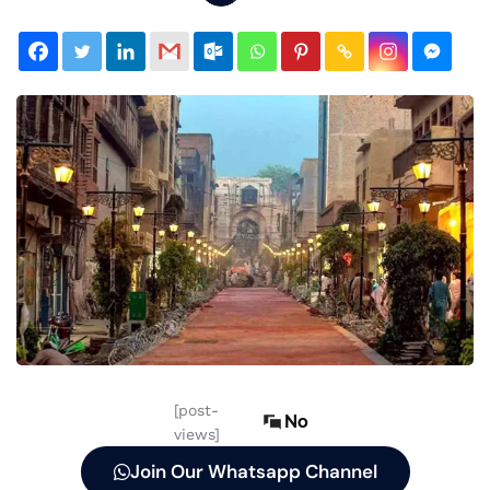
[post-
No
views]
Join Our Whatsapp Channel