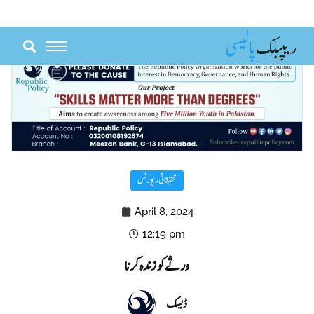
Skip
to
content
تحقیقاتی رپورٹس
April 8, 2024
12:19 pm
ورثے کو زندہ کرنا
ڈیسک