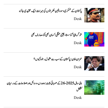
پاکستان کے عسکری و سوویلین حکمرانوں کی میراث: ایک تنقیدی جائزہ
Desk
شوگر مافیا: گنا سستا، چینی مہنگی: کسان بھی لُٹا، صارف بھی
Desk
عمران خان: پاکستان کے سب سے مقبول رہنما کیوں؟
Desk
مالی سال 2025-26 کے صوبائی بجٹ: وعدوں، وسائل اور اصلاحات کے درمیان
کشمکش
Desk