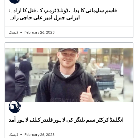
قاسم سلیمانی کا بدلہ،ڈونلڈ ٹرمپ کے قتل کا ارادہ:
ایرانی جنرل امیر علی حاجی زادہ
ڈیسک
February 26, 2023
انگلینڈ کرکٹر سیم بلنگز کی لاہور قلندر کیلئے لاہور آمد
ڈیسک
February 26, 2023