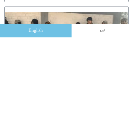
English
اردو
بارکھان واقعہ، گران ناز کی17 سالہ بیٹی سے زیادتی کے
شواہد :ڈاکٹر عائشہ
ڈیسک
February 26, 2023