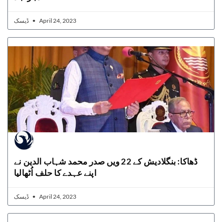
ڈیسک
April 24, 2023
ڈھاکا: بنگلادیش کے 22 ویں صدر محمد شہاب الدین نے
اپنے عہدے کا حلف اُٹھالیا
ڈیسک
April 24, 2023