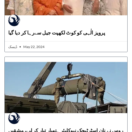
پرویز الٰہی کو کوٹ لکھپت جیل سےرہا کر دیا گیا
ڈیسک
May 22, 2024
روس نے نان اسٹرٹیجک نیوکلیئر ہتھیار تیار کر لیے، مشقیں