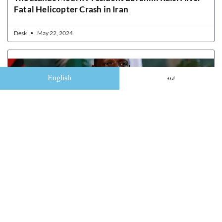
Fatal Helicopter Crash in Iran
Desk
May 22, 2024
English
اردو
Kenyan President William Ruto’s Visit to the US
and the Mission to Haiti
Desk
May 22, 2024