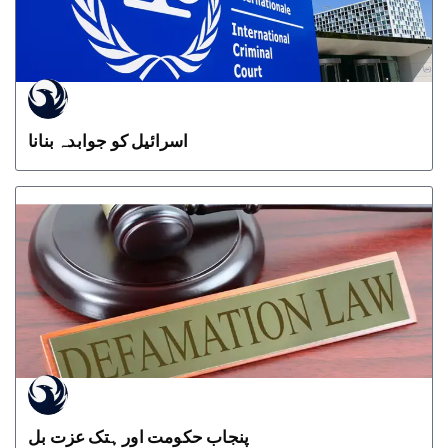
اسرائیل کو جوابدہ بنانا
پنجاب حکومت اور ہتک عزت بل