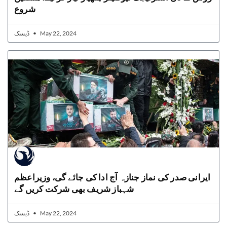
شروع
ڈیسک
May 22, 2024
ایرانی صدر کی نماز جنازہ آج ادا کی جائے گی، وزیراعظم
شہباز شریف بھی شرکت کریں گے
ڈیسک
May 22, 2024