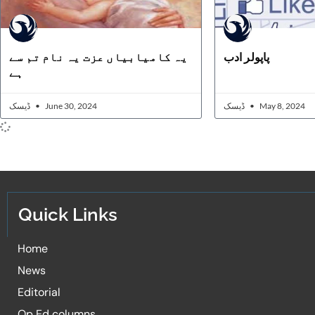
پاپولر ادب
یہ کامیابیاں عزت یہ نام تم سے
ہے
ڈیسک
June 30, 2024
ڈیسک
May 8, 2024
Quick Links
Home
News
Editorial
Op Ed columns