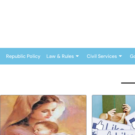
Skip
to
content
Republic Policy
Law & Rules
Civil Services
G