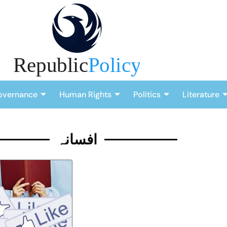
overnance
Human Rights
Politics
Literature
افسانہ