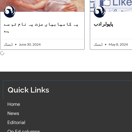
پاپولر ادب
یہ کامیابیاں عزت یہ نام تم سے
ہے
ڈیسک
June 30, 2024
ڈیسک
May 8, 2024
Quick Links
Home
News
Editorial
Op Ed columns