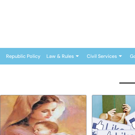
Skip
to
content
Republic Policy
Law & Rules
Civil Services
G