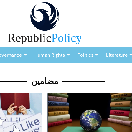
overnance
Human Rights
Politics
Literature
مضامین