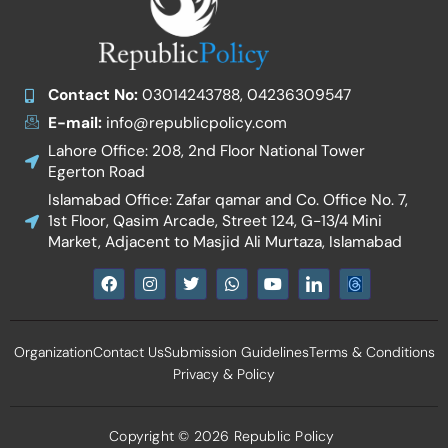
Contact No:
03014243788, 04236309547
E-mail:
info@republicpolicy.com
Lahore Office: 208, 2nd Floor National Tower
Egerton Road
Islamabad Office: Zafar qamar and Co. Office No. 7,
1st Floor, Qasim Arcade, Street 124, G-13/4 Mini
Market, Adjacent to Masjid Ali Murtaza, Islamabad
F
I
T
W
Y
I
a
n
w
h
o
c
c
s
i
a
u
o
e
t
t
t
t
n
b
a
t
s
u
-
Organization
Contact Us
Submission Guidelines
Terms & Conditions
o
g
e
a
b
l
o
r
r
p
e
i
Privacy & Policy
k
a
p
n
m
k
e
d
Copyright © 2026 Republic Policy