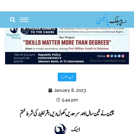
Skip
to
content
ٹاپ سٹوریز
January 8, 2023
5:44 pm
چین نے تین سال بعد سرحدیں کھول دیں؛ قرنطینہ کی شرط ختم
ڈیسک