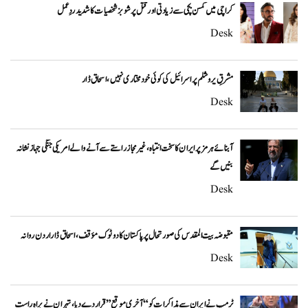
کراچی میں کمسن بچی سے زیادتی اور قتل پر شوبز شخصیات کا شدید ردِعمل
Desk
مشرقِ یروشلم پر اسرائیل کی کوئی خودمختاری نہیں، اسحاق ڈار
Desk
آبنائے ہرمز پر ایران کا سخت انتباہ، غیر مجاز راستے سے آنے والے امریکی جنگی جہاز نشانہ
بنیں گے
Desk
مقبوضہ بیت المقدس کی صورتحال پر پاکستان کا دوٹوک مؤقف، اسحاق ڈار اردن روانہ
Desk
ٹرمپ نے ایران سے مذاکرات کو “آخری موقع” قرار دے دیا، تہران نے براہِ راست