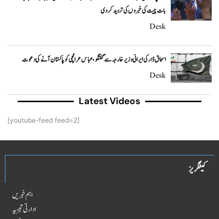
بات چیت کی خبروں کی تردید کر دی
Desk
اسحاق ڈار کی ایرانی وزیر خارجہ سے گفتگو، عباس عراقچی کو پاکستان آنے کی دعوت
Desk
Latest Videos
[youtube-feed feed=2]
کیٹگریز
اہم خبریں
ادارتی تجزیہ