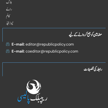
بلاگ
راۓ
کالم
نیوز فیڈ
مضامین کو جمع کروانے کے لیے
E-mail:
editor@republicpolicy.com
E-mail:
coeditor@republicpolicy.com
رابطہ کی تفصیلات