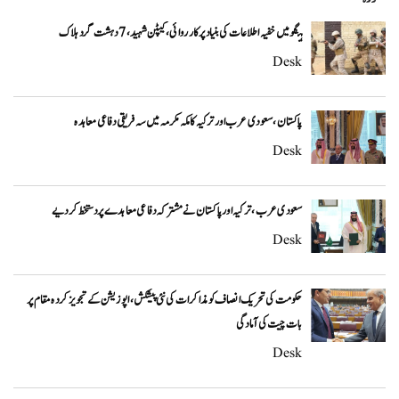
ہنگو میں خفیہ اطلاعات کی بنیاد پر کارروائی، کیپٹن شہید، 7 دہشت گرد ہلاک
Desk
پاکستان، سعودی عرب اور ترکیہ کا مکہ مکرمہ میں سہ فریقی دفاعی معاہدہ
Desk
سعودی عرب، ترکیہ اور پاکستان نے مشترکہ دفاعی معاہدے پر دستخط کر دیے
Desk
حکومت کی تحریک انصاف کو مذاکرات کی نئی پیشکش، اپوزیشن کے تجویز کردہ مقام پر
بات چیت کی آمادگی
Desk