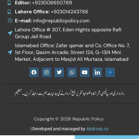
Editor:
+923006650789
Lahore Office:
+923014243788
E-mail:
info@republicpolicy.com
Lahore Office # 307, Eden Hights opposite Rafi
Group Jail Road
Islamabad Office: Zafar qamar and Co. Office No. 7,
1st Floor, Qasim Arcade, Street 124, G-13/4 Mini
Market, Adjacent to Masjid Ali Murtaza, Islamabad
F
I
T
W
Y
I
a
n
w
h
o
c
c
s
i
a
u
o
e
t
t
t
t
n
b
a
t
s
u
-
رازداری اور پالیسی
شرائط و ضوابط
تحریر جمع کروانے کی ہدایات
ہم سے رابطہ کریں۔
تنظیم
o
g
e
a
b
l
o
r
r
p
e
i
k
a
p
n
m
k
e
Copyright © 2026 Republic Policy
d
i
n
| Developed and managed by
Abdcorp.co