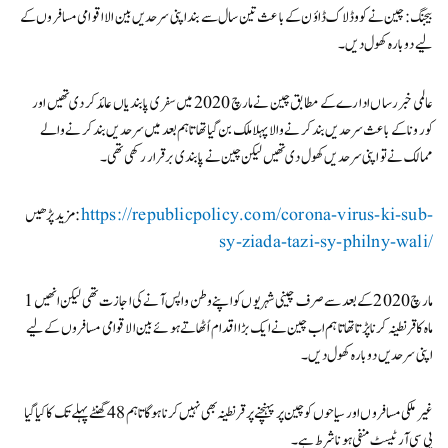
بیجنگ: چین نے کووڈ لاک ڈاؤن کے باعث تین سال سے بند اپنی سرحدیں بین الااقوامی مسافروں کے
لیے دوبارہ کھول دیں۔
عالمی خبر رساں ادارے کے مطابق چین نے مارچ 2020 میں سفری پابندیاں عائد کردی تھیں اور
کورونا کے باعث سرحدیں بند کرنے والا پہلا ملک بن گیا تھا تاہم بعد میں سرحدیں بند کرنے والے
ممالک نے تو اپنی سرحدیں کھول دی تھیں لیکن چین نے پابندی برقرار رکھی تھی۔
https://republicpolicy.com/corona-virus-ki-sub-
مزید پڑھیں:
sy-ziada-tazi-sy-philny-wali/
مارچ 2020 کے بعد سے صرف چینی شہریوں کو اپنے وطن واپس آنے کی اجازت تھی لیکن انھیں 1
ماہ کا قرنطینہ کرنا پڑتا تھا تاہم اب چین نے ایک بڑا اقدام اُٹھاتے ہوئے بین الاقوامی مسافروں کے لیے
اپنی سرحدیں دوبارہ کھول دیں۔
غیر ملکی مسافروں اور سیاحوں کو چین پر پہنچنے پر قرنطینہ بھی نہیں کرنا ہوگا تاہم 48 گھنٹے پہلے تک کا کیا گیا
پی سی آر ٹیسٹ منفی ہونا شرط ہے۔