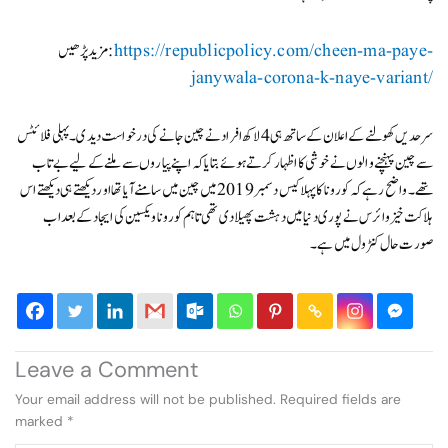
https://republicpolicy.com/cheen-ma-paye-
مزید پڑھیں:
janywala-corona-k-naye-variant/
سرحدیں کھولنے کے اعلان کے ساتھ ہی 4 لاکھ افراد نے چین جانے کی درخواست دیدی۔ پہلی فلائٹس
سے چین پہنچنے والوں نے خوشی کا اظہار کرتے ہوئے بتایا کہ اپنے پیاروں سے ملنے کے لیے بے تاب
تھے۔ واضح رہے کہ کورونا کا پہلا کیس دسمبر 2019 میں چین میں سامنے آیا تھا اور دیکھتے ہی دیکھتے اس
ہلاکت خیز وائرس نے پوری دنیا میں دہشت پھیلادی تھی تاہم کورونا ویکسین کی ایجاد کے بعد اب
صورت حال کنٹرول میں ہے۔
Leave a Comment
Your email address will not be published.
Required fields are
marked
*