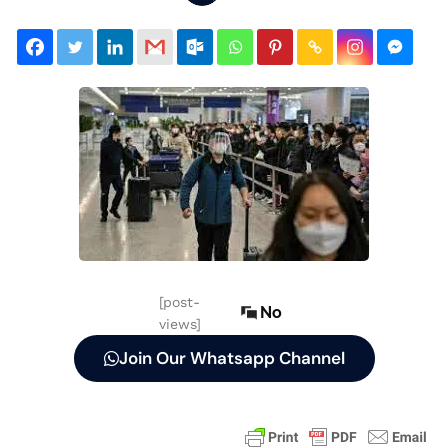
[post-
No
views]
Join Our Whatsapp Channel