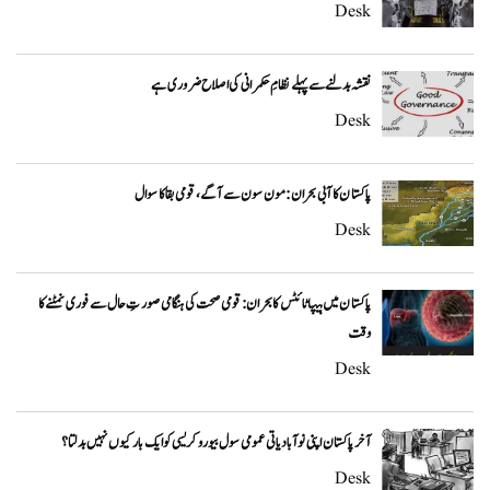
Desk
نقشہ بدلنے سے پہلے نظامِ حکمرانی کی اصلاح ضروری ہے
Desk
پاکستان کا آبی بحران: مون سون سے آگے، قومی بقا کا سوال
Desk
پاکستان میں ہیپاٹائٹس کا بحران: قومی صحت کی ہنگامی صورتِ حال سے فوری نمٹنے کا
وقت
Desk
آخر پاکستان اپنی نوآبادیاتی عمومی سول بیوروکریسی کو ایک بار کیوں نہیں بدلتا؟
Desk