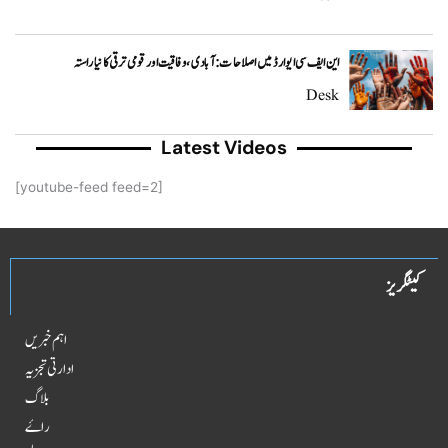
این ایف سی ایوارڈ میں اصلاحات: آبادی، وفاقیت اور قومی ترقی کا نیا راستہ
Desk
Latest Videos
[youtube-feed feed=2]
کیٹگریز
اہم خبریں
ادارتی تجزیہ
بلاگ
راۓ