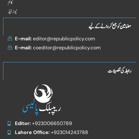
کالم
نیوز فیڈ
مضامین کو جمع کروانے کے لیے
E-mail:
editor@republicpolicy.com
E-mail:
coeditor@republicpolicy.com
رابطہ کی تفصیلات
Editor:
+923006650789
Lahore Office:
+923014243788