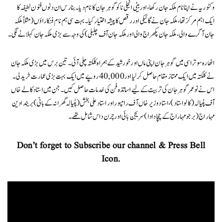
وکٹوریہ نے اپنا نام ملکہ جان رکھا، اور بیٹی انجلی نا کو گوہر جان کا نام دیا۔ بنارس ان دنوں فنون لطیفہ کا
ایک اہم مرکز تھا، ملکہ جان نے گائیکی اور رقص کا پیشہ اختیار کیا۔ بہت سی ہم نام فنکاراؤں (مثلاً ملکہ
جان آگرے والی، ملکہ جان پکھراج والی اور ملکہ جان آف چلبلی) کی وجہ سے بڑی ملکہ جان کہلانے لگی۔
اٹھارہ سو تراسی میں گوہر جان اپنی ماں اور خورشید کے ہمراہ کلکتہ چلی آئی۔ تین برس میں بڑی ملکہ جان
نے کلکتہ میں ایک ممتاز مقام حاصل کر لیا اور 40,000 روپے میں ایک بہت بڑی عمارت خریدلی۔
اس نے نوعمر گوہر جان کی تربیت کے لیے اساتذہ فن کی خدمات حاصل کیں۔ جن میں استاد کالے خاں
آف پٹیالہ(کالو استاد)، استاد وزیر خاں آف رامپور اور استاد علی بخش (پٹیالہ گھرانہ کے بانی) بریندادین
مہاراج (برجو مہاراج کے چچا دادا) سریجن بائی اور چرن داس شامل تھے۔
Don’t forget to Subscribe our channel & Press Bell
Icon.