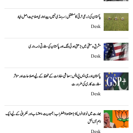
پاکستان کی زرعی ترقی کا مستقبل: سبسڈی نہیں، پیداواری صلاحیت اصل بنیاد
Desk
مشرقِ وسطیٰ میں بڑھتی ہوئی جنگ اور پاکستان کی سفارتی ذمہ داری
Desk
پاکستان اور جی ایس پی پلس: معاشی مفادات کے تحفظ کے لیے اصلاحات اور مؤثر
سفارت کاری کی ضرورت
Desk
بھارت میں نوجوانوں کا بڑھتا ہوا اضطراب: جمہوریت، احتساب اور حکمرانی کے لیے ایک
اہم آزمائش
Desk