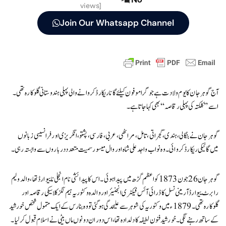
views]
Join Our Whatsapp Channel
آج گوہر جان کا یوم ولادت ہے جو گراموفون کیلئے گانا ریکارڈ کروانے والی پہلی ہندوستانی گلوکارہ تھی۔
اسے ’’کلکتہ کی پہلی رقاصہ‘‘ بھی کہا جاتا ہے۔
گوہر جان نے بنگالی،ہندی،گجراتی، تامل، مراٹھی، عربی، فارسی، پشتو، انگریزی اور فرانسیسی زبانوں
میں گائیکی ریکارڈ کروائی۔ وہ نواب واجد علی شاہ اور وال میسور سمیت متعدد درباروں سے وابستہ رہی۔
گوہر جان 26 جون 1873 کو اعظم گڑھ میں پیدا ہوئی۔ اس کا پیدائشی نام انجلی نا ییوارڈ تھا، والد ولیم
رابرٹ ییوارڈ آرمینی نسل کا ڈرائی آئس فیکٹری انجنیئر اور والدہ وکٹوریہ ہیم نگز کلاسیکی رقاصہ اور
گلوکارہ تھی۔ 1879ء میں وکٹوریہ کی شوہر سے علیحدگی ہوگئی تو وہ بنارس کے ایک متمول شخص خورشید
کے ساتھ رہنے لگی۔ خورشید فنون لطیفہ کا دلدادہ تھا، اس دوران دونوں ماں بیٹی نے اسلام قبول کر لیا۔