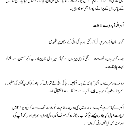
میں جاری ہونے والے البم ’’ونٹیج میوزک آف انڈیا‘‘ میں بھی ان ریکارڈز کو شامل کیا گیا۔ کئی شائقین
کے پاس اس کے پرانے ریکارڈ بھی موجود ہیں۔
اکبر الٰہ آبادی سے ملاقات
گوہر جان ایک مرتبہ الٰہ آباد گئی اور جانکی بائی کے مکان پر ٹھہری
جب گوہر جان رخصت ہونے لگی تو اپنی میزبان سے کہا کہ میرا دل خان بہادر سید اکبر حسین سے ملنے کو
بہت چاہتا ہے۔
دونوں دوسرے دن اکبر آبادی کے ہاں پہنچیں۔ جانکی بائی نے تعارف کرایا اور کہا کہ یہ کلکتہ کی مشہور و
معروف مغنیہ گوہر جان ہیں۔ آپ سے ملنے کا بے حد اشتیاق تھا۔
اکبر نے کہا’’زہے نصیب، ورنہ نہ میں نبی ہوں، نہ امام، نہ غوث، نہ قطب اور نہ کوئی ولی جو قابلِ
زیارت خیال کیا جاؤں، پہلے جج تھا اب ریٹائر ہو کر صرف اکبر رہ گیا ہوں، حیران ہوں کہ آپ کی
خدمت میں کیا تحفہ پیش کروں‘‘۔