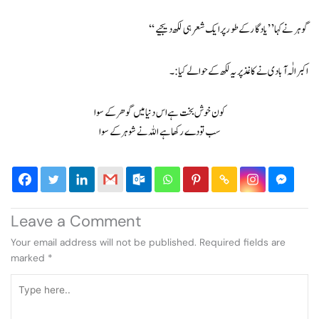
‘‘گوہر نے کہا’’ یادگار کے طور پر ایک شعر ہی لکھ دیجیے
اکبر الٰہ آبادی نے کاغذ پر یہ لکھ کے حوالے کیا:۔
کون خوش بخت ہے اس دنیا میں گوھر کے سوا
سب تو دے رکھا ہے اللہ نے شوہر کے سوا
Leave a Comment
Your email address will not be published.
Required fields are
marked
*
Type
here..