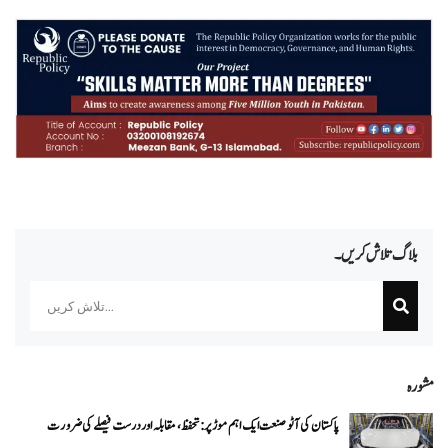
بلاگ تلاش کریں۔
Search
مشورہ
پاکستان کی آٹو صنعت ایک اہم موڑ پر: تحفظ، مقابلہ اور درست فیصلے کی ضرورت