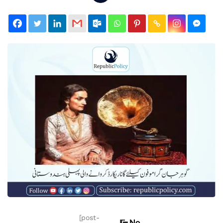
[post-
No