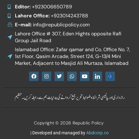
Editor:
+923006650789
Lahore Office:
+923014243788
E-mail:
info@republicpolicy.com
Lahore Office # 307, Eden Hights opposite Rafi
Group Jail Road
Islamabad Office: Zafar qamar and Co. Office No. 7,
1st Floor, Qasim Arcade, Street 124, G-13/4 Mini
Market, Adjacent to Masjid Ali Murtaza, Islamabad
F
I
T
W
Y
I
a
n
w
h
o
c
c
s
i
a
u
o
e
t
t
t
t
n
b
a
t
s
u
-
رازداری اور پالیسی
شرائط و ضوابط
تحریر جمع کروانے کی ہدایات
ہم سے رابطہ کریں۔
تنظیم
o
g
e
a
b
l
o
r
r
p
e
i
k
a
p
n
m
k
e
Copyright © 2026 Republic Policy
d
i
n
| Developed and managed by
Abdcorp.co