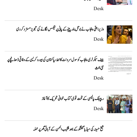
Desk
وزیراعلیٰ پنجاب نے بوتل بند پینے کے پانی پر ٹیکس لگانے کی تجویز مسترد کر دی
Desk
چیف سیکرٹری پنجاب کو سول سرونٹ کا خط، پاکستان کی بیوروکریسی کے وفاقی ڈھانچے پر
نئی بحث
Desk
ریپبلک پالیسی کے تحت قومی کتاب خوانی تحریک کا آغاز
Desk
شیخ حسینہ کی میڈیا گفتگو کے بعد شکیب الحسن کے آبائی گھر پر حملہ