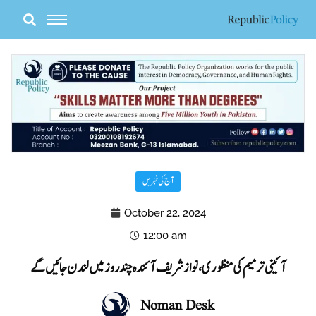
Skip
to
content
آج کی خبریں
October 22, 2024
12:00 am
آئینی ترمیم کی منظوری، نواز شریف آئندہ چند روز میں لندن جائیں گے
Noman Desk