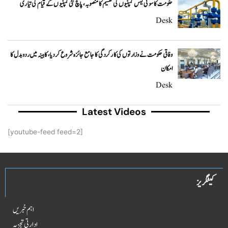
حکومت کا سوئی گیس کمپنیوں کی تقسیم کا منصوبہ، پانچ نئی کمپنیوں کے قیام کی تیاری
Desk
وفاقی حکومت نے وزارتوں کی کارکردگی کا جامع جائزہ شروع کر دیا، کابینہ میں ردوبدل کا
امکان
Desk
Latest Videos
[youtube-feed feed=2]
کیٹگریز
اہم خبریں
ادارتی تجزیہ