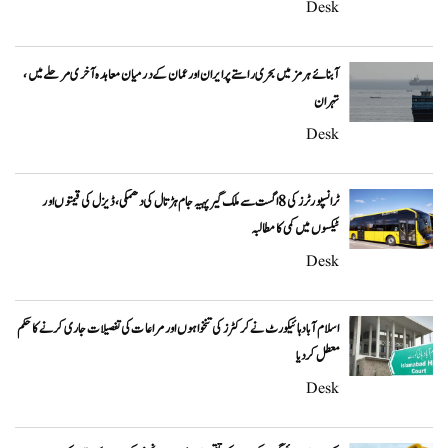
Desk
آبنائے ہرمز میں بحری راستے پر ایران اور عمان کے درمیان معاہدہ آخری مرحلے میں،
تہران
Desk
ٹرانسپورٹرز کی 8 اگست سے ملک گیر پہیہ جام ہڑتال کی دھمکی، ڈیزل کی قیمتوں اور
ٹیکسوں میں کمی کا مطالبہ
Desk
اسلام آباد ہائیکورٹ نے کرکٹرز کی تنخواہوں اور مراعات کی تفصیلات جاری کرنے کا حکم
معطل کر دیا
Desk