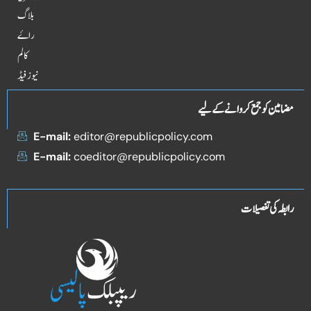
بلاگ
راۓ
کالم
نیوز فیڈ
مضامین کو جمع کروانے کے لیے
E-mail:
editor@republicpolicy.com
E-mail:
coeditor@republicpolicy.com
رابطہ کی تفصیلات