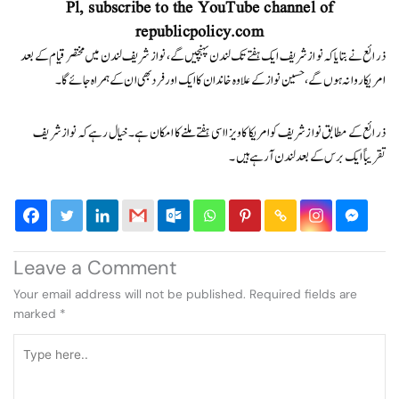
Pl, subscribe to the YouTube channel of
republicpolicy.com
ذرائع نے بتایاکہ نواز شریف ایک ہفتے تک لندن پہنچیں گے، نواز شریف لندن میں مختصر قیام کے بعد
امریکا روانہ ہوں گے، حسین نواز کے علاوہ خاندان کا ایک اور فرد بھی ان کے ہمراہ جائے گا۔
ذرائع کے مطابق نواز شریف کو امریکا کا ویزا اسی ہفتے ملنے کا امکان ہے۔ خیال رہےکہ نواز شریف
تقریباً ایک برس کے بعد لندن آرہے ہیں۔
Leave a Comment
Your email address will not be published.
Required fields are
marked
*
Type
here..