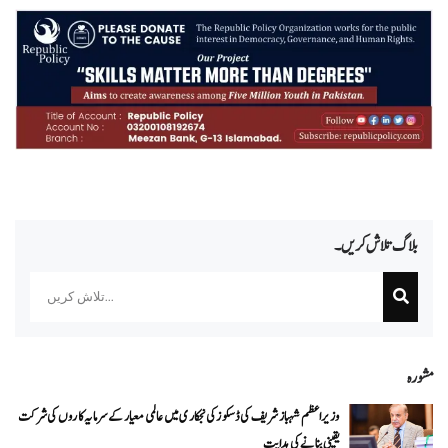
بلاگ تلاش کریں۔
Search
مشورہ
وزیراعظم شہباز شریف کی ڈسکوز کی نجکاری میں عالمی معیار کے سرمایہ کاروں کی شرکت
یقینی بنانے کی ہدایت