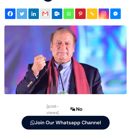
[post-
No
views]
Join Our Whatsapp Channel