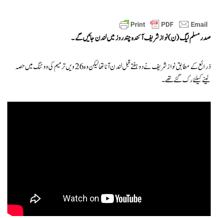
صدر مسلم لیگ (ن) نواز شریف آئندہ چند روز میں لندن جائیں گے۔
ذرائع کے مطابق نواز شریف نے دو ہفتے قبل لندن آنا تھا لیکن وہ 26 ویں ترمیم کی ووٹنگ میں حصہ
لینے کیلئے رک گئے تھے۔