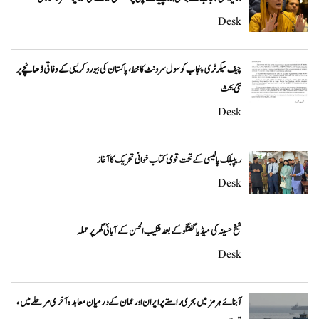
Desk
چیف سیکرٹری پنجاب کو سول سرونٹ کا خط، پاکستان کی بیوروکریسی کے وفاقی ڈھانچے پر
نئی بحث
Desk
ریپبلک پالیسی کے تحت قومی کتاب خوانی تحریک کا آغاز
Desk
شیخ حسینہ کی میڈیا گفتگو کے بعد شکیب الحسن کے آبائی گھر پر حملہ
Desk
آبنائے ہرمز میں بحری راستے پر ایران اور عمان کے درمیان معاہدہ آخری مرحلے میں،