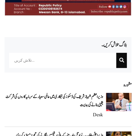
بلاگ تلاش کریں۔
Search
مشورہ
وزیراعظم شہباز شریف کی ڈسکوز کی نجکاری میں عالمی معیار کے سرمایہ کاروں کی شرکت
یقینی بنانے کی ہدایت
Desk
وزیراعلیٰ پنجاب نے بوتل بند پینے کے پانی پر ٹیکس لگانے کی تجویز مسترد کر دی