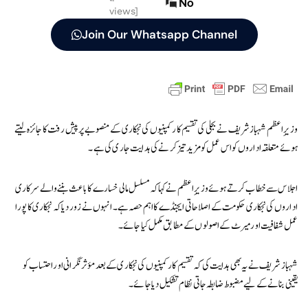
No
views]
Join Our Whatsapp Channel
وزیرِ اعظم شہباز شریف نے بجلی کی تقسیم کار کمپنیوں کی نجکاری کے منصوبے پر پیش رفت کا جائزہ لیتے
ہوئے متعلقہ اداروں کو اس عمل کو مزید تیز کرنے کی ہدایت جاری کی ہے۔
اجلاس سے خطاب کرتے ہوئے وزیرِ اعظم نے کہا کہ مسلسل مالی خسارے کا باعث بننے والے سرکاری
اداروں کی نجکاری حکومت کے اصلاحاتی ایجنڈے کا اہم حصہ ہے۔ انہوں نے زور دیا کہ نجکاری کا پورا
عمل شفافیت اور میرٹ کے اصولوں کے مطابق مکمل کیا جائے۔
شہباز شریف نے یہ بھی ہدایت کی کہ تقسیم کار کمپنیوں کی نجکاری کے بعد مؤثر نگرانی اور احتساب کو
یقینی بنانے کے لیے مضبوط ضابطہ جاتی نظام تشکیل دیا جائے۔