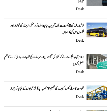
تہران
Desk
ٹرانسپورٹرز کی 8 اگست سے ملک گیر پہیہ جام ہڑتال کی دھمکی، ڈیزل کی قیمتوں اور
ٹیکسوں میں کمی کا مطالبہ
Desk
اسلام آباد ہائیکورٹ نے کرکٹرز کی تنخواہوں اور مراعات کی تفصیلات جاری کرنے کا حکم
معطل کر دیا
Desk
حکومت کا سوئی گیس کمپنیوں کی تقسیم کا منصوبہ، پانچ نئی کمپنیوں کے قیام کی تیاری
Desk