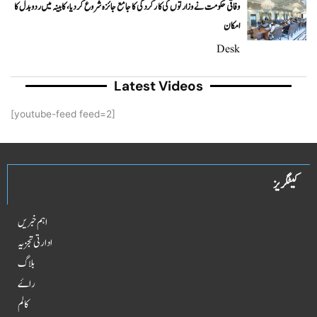
وفاقی حکومت نے وزارتوں کی کارکردگی کا جامع جائزہ شروع کر دیا، کابینہ میں ردوبدل کا
امکان
Desk
Latest Videos
[youtube-feed feed=2]
کیٹگریز
اہم خبریں
ادارتی تجزیہ
بلاگ
راۓ
کالم