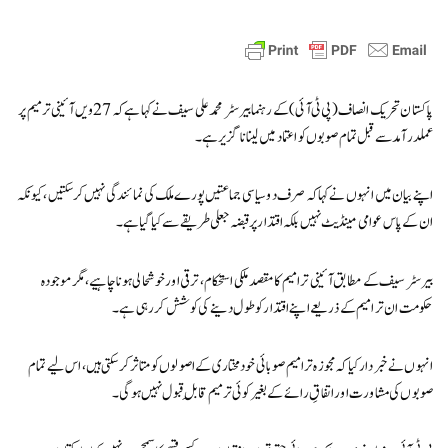
پاکستان تحریک انصاف (پی ٹی آئی) کے رہنما بیرسٹر محمد علی سیف نے کہا ہے کہ 27ویں آئینی ترمیم پر
عملدرآمد سے قبل تمام صوبوں کو اعتماد میں لینا ناگزیر ہے۔
اپنے بیان میں انہوں نے کہا کہ صرف دو سیاسی جماعتیں پورے ملک کی نمائندگی نہیں کر سکتیں، کیونکہ
ان کے پاس عوامی مینڈیٹ نہیں بلکہ اقتدار پر قبضہ جعلی طریقے سے کیا گیا ہے۔
بیرسٹر سیف کے مطابق آئینی ترامیم کا مقصد ملکی استحکام، ترقی اور خوشحالی ہونا چاہیے، مگر موجودہ
حکومت ان ترامیم کے ذریعے اپنے اقتدار کو طول دینے کی کوشش کر رہی ہے۔
انہوں نے خبردار کیا کہ مجوزہ ترامیم صوبائی خودمختاری کے اصولوں کو متاثر کر سکتی ہیں، اس لیے تمام
صوبوں کی مشاورت اور اتفاقِ رائے کے بغیر کوئی ترمیم قابلِ قبول نہیں ہوگی۔