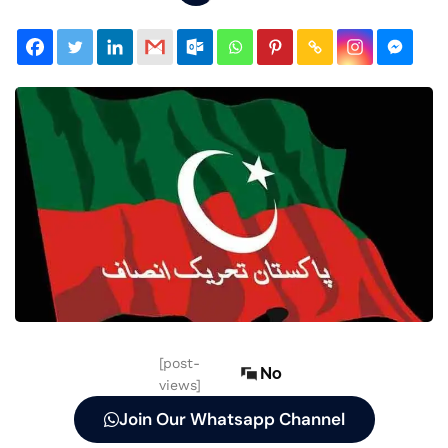
[post-
No
views]
Join Our Whatsapp Channel