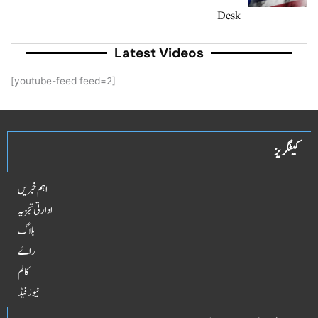
Desk
Latest Videos
[youtube-feed feed=2]
کیٹگریز
اہم خبریں
ادارتی تجزیہ
بلاگ
راۓ
کالم
نیوز فیڈ