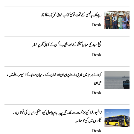
ریپبلک پالیسی کے تحت قومی کتاب خوانی تحریک کا آغاز
Desk
شیخ حسینہ کی میڈیا گفتگو کے بعد شکیب الحسن کے آبائی گھر پر حملہ
Desk
آبنائے ہرمز میں بحری راستے پر ایران اور عمان کے درمیان معاہدہ آخری مرحلے میں،
تہران
Desk
ٹرانسپورٹرز کی 8 اگست سے ملک گیر پہیہ جام ہڑتال کی دھمکی، ڈیزل کی قیمتوں اور
ٹیکسوں میں کمی کا مطالبہ
Desk