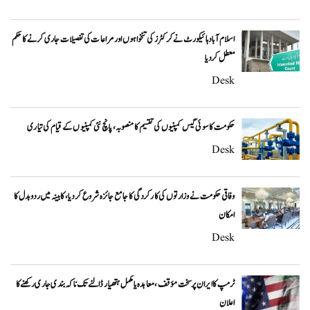
اسلام آباد ہائیکورٹ نے کرکٹرز کی تنخواہوں اور مراعات کی تفصیلات جاری کرنے کا حکم
معطل کر دیا
Desk
حکومت کا سوئی گیس کمپنیوں کی تقسیم کا منصوبہ، پانچ نئی کمپنیوں کے قیام کی تیاری
Desk
وفاقی حکومت نے وزارتوں کی کارکردگی کا جامع جائزہ شروع کر دیا، کابینہ میں ردوبدل کا
امکان
Desk
ٹرمپ کا ایران پر سخت مؤقف، معاہدہ یا مکمل ہتھیار ڈالنے تک ناکہ بندی جاری رکھنے کا
اعلان