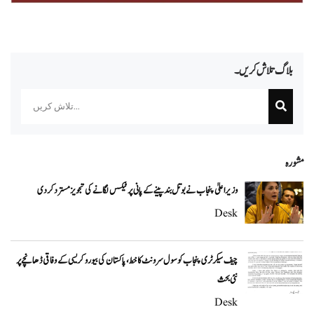
بلاگ تلاش کریں۔
Search
مشورہ
وزیراعلیٰ پنجاب نے بوتل بند پینے کے پانی پر ٹیکس لگانے کی تجویز مسترد کر دی
Desk
چیف سیکرٹری پنجاب کو سول سرونٹ کا خط، پاکستان کی بیوروکریسی کے وفاقی ڈھانچے پر
نئی بحث
Desk