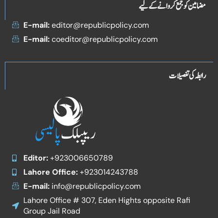
مضامین کو جمع کروانے کے لیے
E-mail:
editor@republicpolicy.com
E-mail:
coeditor@republicpolicy.com
رابطہ کی تفصیلات
Editor:
+923006650789
Lahore Office:
+923014243788
E-mail:
info@republicpolicy.com
Lahore Office # 307, Eden Hights opposite Rafi
Group Jail Road