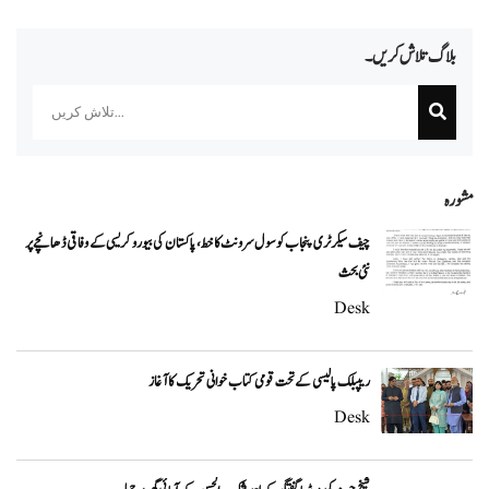
بلاگ تلاش کریں۔
Search
مشورہ
چیف سیکرٹری پنجاب کو سول سرونٹ کا خط، پاکستان کی بیوروکریسی کے وفاقی ڈھانچے پر
نئی بحث
Desk
ریپبلک پالیسی کے تحت قومی کتاب خوانی تحریک کا آغاز
Desk