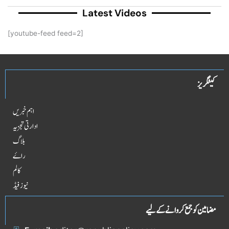
Latest Videos
[youtube-feed feed=2]
کیٹگریز
اہم خبریں
ادارتی تجزیہ
بلاگ
راۓ
کالم
نیوز فیڈ
مضامین کو جمع کروانے کے لیے