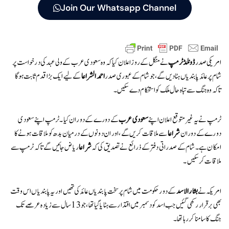
Join Our Whatsapp Channel
امریکی صدر
ڈونلڈ ٹرمپ
نے منگل کے روز اعلان کیا کہ وہ سعودی عرب کے ولی عہد کی درخواست پر
شام پر عائد پابندیاں ہٹا دیں گے، جو شام کے عبوری صدر
احمد الشراعا
کے لیے ایک بڑا قدم ثابت ہوگا
تاکہ وہ جنگ سے تباہ حال ملک کو استحکام دے سکیں۔
ٹرمپ نے یہ غیر متوقع اعلان اپنے
سعودی عرب
کے دورے کے دوران کیا۔ ٹرمپ اپنے سعودی
دورے کے دوران
شراعا
سے ملاقات کریں گے، اور ان دونوں کے درمیان بدھ کو ملاقات ہونے کا
امکان ہے۔ شام کے صدراتی دفتر کے ذرائع نے تصدیق کی کہ
شراعا
ریاض جائیں گے تاکہ ٹرمپ سے
ملاقات کر سکیں۔
امریکہ نے
بشار الاسد
کے دور حکومت میں شام پر سخت پابندیاں عائد کی تھیں اور یہ پابندیاں اس وقت
بھی برقرار رکھی گئیں جب اسد کو دسمبر میں اقتدار سے ہٹایا گیا تھا، جو 13 سال سے زیادہ عرصے تک
جنگ کا سامنا کر رہا تھا۔