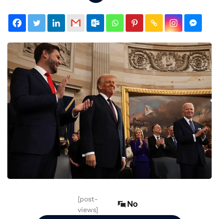
[post-
No
views]