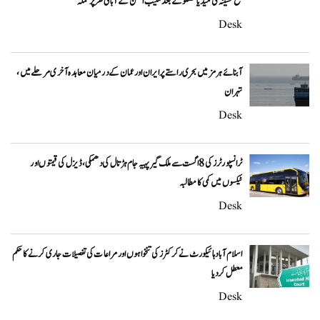
شیخ حسینہ کی میڈیا گفتگو کے بعد شکیب الحسن کے آبائی گھر پر حملہ
Desk
آبنائے ہرمز میں بحری راستے پر ایران اور عمان کے درمیان معاہدہ آخری مرحلے میں،
تہران
Desk
ٹرانسپورٹرز کی 8 اگست سے ملک گیر پہیہ جام ہڑتال کی دھمکی، ڈیزل کی قیمتوں اور
ٹیکسوں میں کمی کا مطالبہ
Desk
اسلام آباد ہائیکورٹ نے کرکٹرز کی تنخواہوں اور مراعات کی تفصیلات جاری کرنے کا حکم
معطل کر دیا
Desk