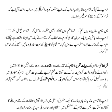
ٹرمپ نے کہا کہ شام پر عائد پابندیاں اب تک اپنے مقصد کو پورا کر چکی ہیں اور اب وقت آ گیا ہے کہ
شام کو آگے بڑھنے کا موقع دیا جائے۔
“میں شام پر عائد پابندیاں ختم کرنے کا حکم دوں گا تاکہ انہیں عظمت حاصل کرنے کا موقع مل سکے،”
ٹرمپ نے ریاض میں ایک سرمایہ کاری فورم سے خطاب کرتے ہوئے کہا۔ “یہ ان کا وقت ہے چمکنے کا،
ہم سب کچھ ہٹا رہے ہیں،” ٹرمپ نے مزید کہا۔ “شام کو کامیابی کی بہت ساری دعائیں، ہمیں کچھ خاص
دکھاؤ۔”
شراعا
کئی سالوں تک
ہیات تحریر الشام
کے قائد تھے، جو
القاعدہ
سے وابستہ تھے، لیکن 2016 میں
انہوں نے عالمی دہشت گرد نیٹ ورک سے تعلقات ختم کر لیے تھے۔ ہیات تحریر الشام کو جنوری میں
باقاعدہ تحلیل کر دیا گیا تھا، تاہم اس گروہ کو
امریکہ
اور
اقوام متحدہ
کی طرف سے دہشت گرد تنظیم قرار
دیا گیا ہے۔
ٹرمپ کا شام پر عائد پابندیاں ہٹانے کا فیصلہ مشرق وسطیٰ میں بین الاقوامی تعلقات کے نئے مرحلے کا
آغاز ہو سکتا ہے، جس سے شام کے مستقبل میں استحکام اور تعاون کی امیدیں بڑھ رہی ہیں۔