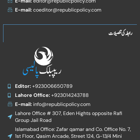
E-mail:
editor@republicpolicy.com
E-mail:
coeditor@republicpolicy.com
رابطہ کی تفصیلات
Editor:
+923006650789
Lahore Office:
+923014243788
E-mail:
info@republicpolicy.com
Lahore Office # 307, Eden Hights opposite Rafi
Group Jail Road
Islamabad Office: Zafar qamar and Co. Office No. 7,
1st Floor, Qasim Arcade, Street 124, G-13/4 Mini