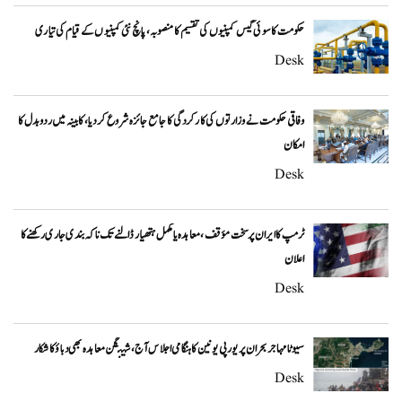
حکومت کا سوئی گیس کمپنیوں کی تقسیم کا منصوبہ، پانچ نئی کمپنیوں کے قیام کی تیاری
Desk
وفاقی حکومت نے وزارتوں کی کارکردگی کا جامع جائزہ شروع کر دیا، کابینہ میں ردوبدل کا
امکان
Desk
ٹرمپ کا ایران پر سخت مؤقف، معاہدہ یا مکمل ہتھیار ڈالنے تک ناکہ بندی جاری رکھنے کا
اعلان
Desk
سیوٹا مہاجر بحران پر یورپی یونین کا ہنگامی اجلاس آج، شینگن معاہدہ بھی دباؤ کا شکار
Desk