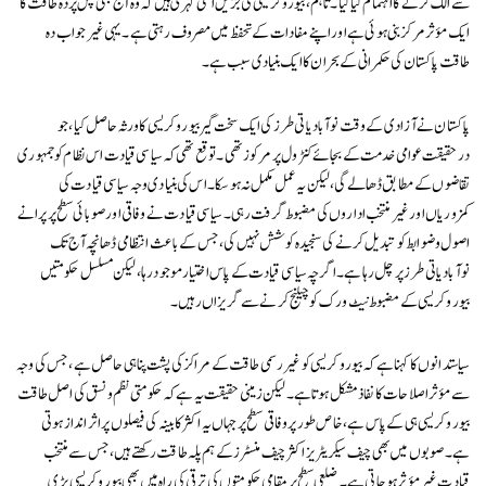
سے الگ کرنے کا اہتمام کیا گیا۔ تاہم، بیوروکریسی کی جڑیں اتنی گہری ہیں کہ وہ آج بھی پس پردہ طاقت کا
ایک مؤثر مرکز بنی ہوئی ہے اور اپنے مفادات کے تحفظ میں مصروف رہتی ہے۔ یہی غیر جواب دہ
طاقت پاکستان کی حکمرانی کے بحران کا ایک بنیادی سبب ہے۔
پاکستان نے آزادی کے وقت نوآبادیاتی طرز کی ایک سخت گیر بیوروکریسی کا ورثہ حاصل کیا، جو
درحقیقت عوامی خدمت کے بجائے کنٹرول پر مرکوز تھی۔ توقع تھی کہ سیاسی قیادت اس نظام کو جمہوری
تقاضوں کے مطابق ڈھالے گی، لیکن یہ عمل مکمل نہ ہو سکا۔ اس کی بنیادی وجہ سیاسی قیادت کی
کمزوریاں اور غیر منتخب اداروں کی مضبوط گرفت رہی۔ سیاسی قیادت نے وفاقی اور صوبائی سطح پر پرانے
اصول و ضوابط کو تبدیل کرنے کی سنجیدہ کوشش نہیں کی، جس کے باعث انتظامی ڈھانچہ آج تک
نوآبادیاتی طرز پر چل رہا ہے۔ اگرچہ سیاسی قیادت کے پاس اختیار موجود رہا، لیکن مسلسل حکومتیں
بیوروکریسی کے مضبوط نیٹ ورک کو چیلنج کرنے سے گریزاں رہیں۔
سیاستدانوں کا کہنا ہے کہ بیوروکریسی کو غیر رسمی طاقت کے مراکز کی پشت پناہی حاصل ہے، جس کی وجہ
سے مؤثر اصلاحات کا نفاذ مشکل ہوتا ہے۔ لیکن زمینی حقیقت یہ ہے کہ حکومتی نظم و نسق کی اصل طاقت
بیوروکریسی ہی کے پاس ہے، خاص طور پر وفاقی سطح پر جہاں یہ اکثر کابینہ کی فیصلوں پر اثر انداز ہوتی
ہے۔ صوبوں میں بھی چیف سیکریٹریز اکثر چیف منسٹرز کے ہم پلہ طاقت رکھتے ہیں، جس سے منتخب
قیادت غیر مؤثر ہو جاتی ہے۔ ضلعی سطح پر مقامی حکومتوں کی ترقی کی راہ میں بھی بیوروکریسی بڑی