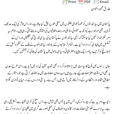
طارق محمود اعوان
پاکستان میں سیاستدانوں کو عموماً عوامی حلقوں میں منفی طور پر پیش کیا جاتا ہے، اور اس تاثر کی ایک حد تک
توجیہہ بھی موجود ہے کیونکہ بدعنوانی، نااہلی اور وعدہ خلافیوں کی مثالیں سامنے آتی رہی ہیں۔ تاہم، یہ
امر نظرانداز نہیں کیا جا سکتا کہ انہی سیاستدانوں نے پاکستان کی سیاسی تاریخ کی تشکیل اور اس کے
تسلسل میں بنیادی کردار ادا کیا ہے۔ تمام تر خامیوں کے باوجود سیاستدانوں نے ملک کے نظم و نسق کے
ڈھانچے کو ترتیب دیا اور ایک پیچیدہ جغرافیائی و سیاسی ماحول میں پاکستان کی بقا کی کوششیں کیں۔
حالیہ برسوں میں فوج کا سیاست میں بڑھتا ہوا کردار بھی شدید تنقید کی زد میں آیا ہے۔ اسی طرح، عدلیہ
پر بھی اس وقت اعتراضات کیے جا رہے ہیں جب وہ ان معاملات میں مداخلت کرتی ہے جو دستور کے
مطابق مقننہ اور انتظامیہ کے دائرہ کار میں آتے ہیں، جس سے ریاستی اداروں کے درمیان توازن بگڑتا
ہے۔
دلچسپ امر یہ ہے کہ بیوروکریسی، جس میں پولیس بھی شامل ہے، اس سطح کی کڑی تنقید سے اکثر بچی رہی
ہے۔ یہ ادارے حکومتی معاملات اور قانون و انصاف کی عملی صورت گری میں کلیدی کردار ادا کرتے