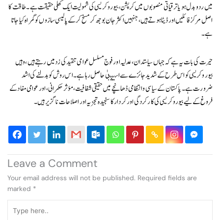
میں رد و بدل ہو یا ترقیاتی منصوبوں میں کرپشن، بیوروکریسی کی شمولیت ایک کھلی حقیقت ہے۔ طاقت کا
اصل مرکز فائلیں اور ڈیٹا ہوتے ہیں، جنہیں اکثر جان بوجھ کر مسخ کر کے پالیسی سازوں کو گمراہ کیا جاتا
ہے۔
حیرت کی بات یہ ہے کہ جہاں سیاستدان، عدلیہ اور فوج مسلسل عوامی تنقید کی زد میں رہتے ہیں، وہیں
بیوروکریسی کو اس طرح کے شدید جائزے سے استثنیٰ حاصل رہا ہے۔ اس روش کو بدلنے کی اشد
ضرورت ہے۔ پاکستان کے سیاسی و انتظامی ڈھانچے میں حقیقی شفافیت، مؤثر حکمرانی، اور عوامی مفاد کے
فروغ کے لیے بیوروکریسی کی کارکردگی اور کردار کا سنجیدہ تجزیہ اور اصلاحات ناگزیر ہیں۔
Leave a Comment
Your email address will not be published.
Required fields are
marked
*
Type
here..