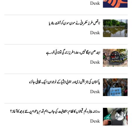
Desk
ناقص طرزِ حکمرانی نے مون سون کو آفت بنا دیا
Desk
ایندھن مہنگا نہیں، ہمارا طرزِ زندگی توانائی خور ہے
Desk
پاکستان کی جنریشن زی اور جنوبی ایشیا کے نوجوان: ایک تقابلی جائزہ
Desk
روزانہ پیٹرولیم قیمتوں کا نظام: شفافیت کی جانب اہم قدم یا عوام پر نئے بوجھ کا آغاز؟
Desk