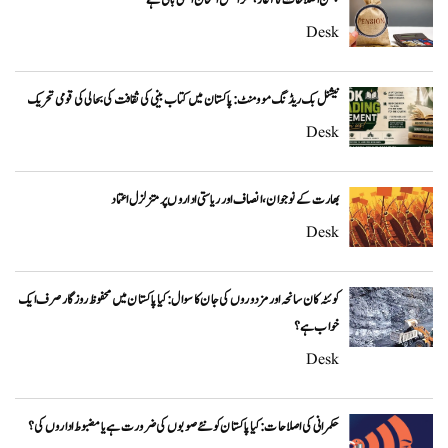
Desk
نیشنل بک ریڈنگ موومنٹ: پاکستان میں کتاب بینی کی ثقافت کی بحالی کی قومی تحریک
Desk
بھارت کے نوجوان، انصاف اور ریاستی اداروں پر متزلزل اعتماد
Desk
کوئٹہ کان سانحہ اور مزدوروں کی جان کا سوال: کیا پاکستان میں محفوظ روزگار صرف ایک
خواب ہے؟
Desk
حکمرانی کی اصلاحات: کیا پاکستان کو نئے صوبوں کی ضرورت ہے یا مضبوط اداروں کی؟