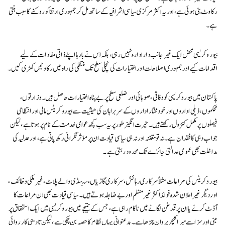
رکاوٹ بنی ہوئی ہے، اور یہ اکثر مرکزی سیاسی اشرافیہ کے ساتھ مل کر جمہوری ارتقا کو روکنے کا سبب بنتی
ہے۔
بیوروکریسی محض ایک غیر جانب دار ادارہ نہیں رہی، بلکہ اس نے بارہا اپنے ذاتی مفادات کے لیے
اقدامات کیے اور جمہوری اصلاحات اور اختیارات کی نچلی سطح تک منتقلی کی راہ میں رکاوٹیں کھڑی کیں۔
پاکستان میں بیوروکریسی کو وفاقی، صوبائی اور ضلعی سطح پر بے پناہ اختیارات حاصل ہیں۔ وزارتوں،
محکموں، ذیلی اداروں اور خودمختار اداروں کے سربراہان کی حیثیت سے بیوروکریٹس مالی اور انتظامی
فیصلوں پر مکمل کنٹرول رکھتے ہیں۔ حیرت انگیز طور پر یہ سب کچھ عوامی خدمت کے نام پر ہوتا ہے، لیکن
جواب دہی کا فقدان ہے۔ نہ تو مقننہ اور نہ ہی سیاسی قیادت ان پر مؤثر نگرانی رکھ پاتی ہے، اور عدلیہ کی
مداخلت بھی عمومی عدالتی جائزے تک محدود رہتی ہے۔
بیوروکریٹس کی مراعات مثلاً سرکاری رہائش، سرکاری گاڑیاں، سبسڈی والے پلاٹ، غیر ملکی وظائف،
اور دیگر غیر اعلان شدہ فوائد اکثر غیر منظم اور بے ضابطہ ہوتے ہیں۔ سیاسی قیادت بھی ان مراعات کا
آڈٹ کرنے یا ان پر قدغن لگانے میں ناکام رہی ہے، جس کے نتیجے میں بیوروکریسی میں ایک استحقاق پر
مبنی اور سزا سے مبرا کلچر پروان چڑھا ہے۔ بدعنوانی یہاں نظام کا حصہ بن چکی ہے، لیکن تادیبی کارروائی