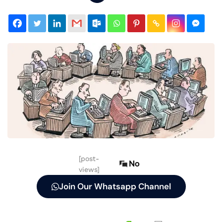
[post-
No
views]
Join Our Whatsapp Channel