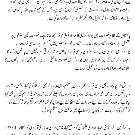
ہیں، لیکن ان کی طاقت اور ذمے داریوں کا تنقیدی جائزہ کم ہی لیا جاتا ہے۔ بیوروکریسی کی غیر محدود
طاقت بدعنوانی، نااہلی اور ناانصافی کے تسلسل کو فروغ دیتی ہے، جس کے نتیجے میں یہ طبقہ پاکستان کے
سیاسی اور انتظامی مسائل کا ایک اہم مگر نظرانداز شدہ پہلو بن گیا ہے۔
پاکستان کے نظام حکومت میں بیوروکریسی کا کردار اکثر کم تر سمجھا جاتا ہے۔ حکومت تین ستونوں پر
مشتمل ہے: مقننہ، انتظامیہ، اور عدلیہ۔ انتظامیہ خود دو حصوں میں منقسم ہے: سیاسی قیادت اور
بیوروکریسی۔ عوامی مینڈیٹ رکھنے والی سیاسی قیادت پالیسی مرتب کرتی ہے، لیکن اس پر عمل درآمد کا
کام بیوروکریسی کے سپرد ہوتا ہے۔ یوں بیوروکریسی حکومت کا عملی بازو ہے جو قوانین کا نفاذ، پالیسیوں کا
اطلاق، اور عدالتی احکامات کی تکمیل کرتی ہے۔
تاریخی طور پر، جب بھی سیاسی قیادت کمزور یا غیر مستحکم رہی، بیوروکریسی نے خلا کو پُر کیا۔ بعض اوقات
تو یہ پالیسی سازی میں بھی معاون رہی اور سیاسی رہنماؤں کو فیصلے کرنے میں رہنمائی فراہم کی۔ یہ بھی کہا
جاتا ہے کہ بیوروکریسی نے اپنے مفادات کے تحفظ کے لیے عدلیہ کو بھی بعض مواقع پر متاثر کرنے کی
کوشش کی، جس سے اس کی ریاستی ڈھانچے میں طاقت مزید مستحکم ہوئی۔
1973ء کے آئین نے ریاستی اختیارات کی علیحدگی کو واضح کیا، خاص طور پر عدلیہ کی آزادی کو انتظامیہ