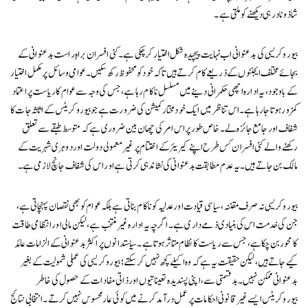
شاذونادر ہی دیکھنے کو ملتی ہے۔
بیوروکریسی کی بدعنوانی اب نہایت پیچیدہ شکل اختیار کر چکی ہے۔ کئی افسران براہِ راست بدعنوانی کے
بجائے مختلف ایجنٹوں کے ذریعے کام کرتے ہیں تاکہ خود کو محفوظ رکھ سکیں۔ عوامی وسائل پر مکمل اختیار
کے باوجود، یہ ادارہ اچھی حکمرانی دینے میں مسلسل ناکام رہا ہے، جس کی وجہ سے عوام کا ریاست پر اعتماد
کمزور ہوتا جا رہا ہے۔ اس تناظر میں ایک خودمختار کمیشن کی ضرورت ہے جو بیوروکریٹس کے اثاثہ جات کا
شفاف اور جامع جائزہ لے۔ خاص طور پر اس امر کی چھان بین ضروری ہے کہ متوسط طبقے سے تعلق
رکھنے والے کئی افسران کس طرح اپنے کیریئر کے اختتام پر غیر معمولی دولت اور دوہری شہریت کے
مالک بن جاتے ہیں۔ یہ عدم مطابقت بدعنوانی کی نشاندہی کرتی ہے اور اس کی شفاف جانچ لازمی ہے۔
بیوروکریسی نہ صرف مقننہ، سیاسی قیادت اور عدلیہ کو ناکام بناتی ہے بلکہ عوام کو بھی نقصان پہنچاتی ہے،
جن کی خدمت اس کی بنیادی ذمے داری ہے۔ اگرچہ یہ ادارہ غیر منتخب ہے، لیکن مالی اور انتظامی طاقت
کا محور بن چکا ہے، جس سے ریاست کا نظام متاثر ہوتا ہے۔ سیاستدانوں پر اکثر بدعنوانی کے الزامات عائد
کیے جاتے ہیں، لیکن حقیقت یہ ہے کہ وہ اکیلے کچھ نہیں کر سکتے؛ بیوروکریسی کی عملی شمولیت کے بغیر
بدعنوانی ممکن نہیں۔ بدقسمتی سے، اپنی پسندیدہ تعیناتیوں اور ذاتی مفادات کے حصول کی خاطر
بیوروکریٹس ایسے غیر قانونی احکامات پر عمل درآمد کرنے میں کوئی عار محسوس نہیں کرتے۔ انتخابی نتائج