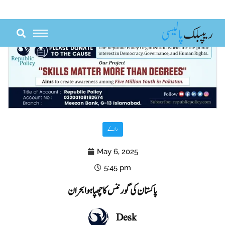
Skip
to
content
راۓ
May 6, 2025
5:45 pm
پاکستان کی گورننس کا چھپا ہوا بحران
Desk