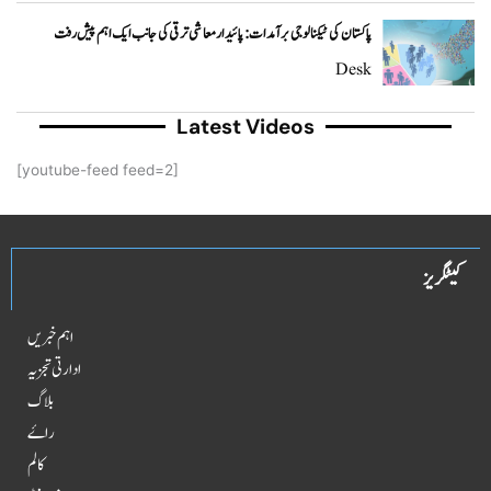
پاکستان کی ٹیکنالوجی برآمدات: پائیدار معاشی ترقی کی جانب ایک اہم پیش رفت
Desk
Latest Videos
[youtube-feed feed=2]
کیٹگریز
اہم خبریں
ادارتی تجزیہ
بلاگ
راۓ
کالم