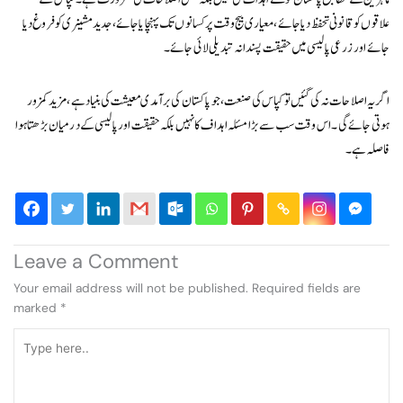
علاقوں کو قانونی تحفظ دیا جائے، معیاری بیج وقت پر کسانوں تک پہنچایا جائے، جدید مشینری کو فروغ دیا
جائے اور زرعی پالیسی میں حقیقت پسندانہ تبدیلی لائی جائے۔
اگر یہ اصلاحات نہ کی گئیں تو کپاس کی صنعت، جو پاکستان کی برآمدی معیشت کی بنیاد ہے، مزید کمزور
ہوتی جائے گی۔ اس وقت سب سے بڑا مسئلہ اہداف کا نہیں بلکہ حقیقت اور پالیسی کے درمیان بڑھتا ہوا
فاصلہ ہے۔
Leave a Comment
Your email address will not be published.
Required fields are
marked
*
Type
here..