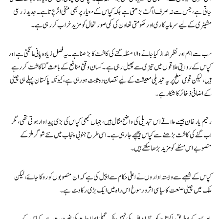
جاتی ہے، جس سے نہ صرف لاگت بڑھتی ہے بلکہ کپاس کے معیار پر بھی منفی اثر پڑتا ہے۔ جدید زرعی
مشینری کے لیے سرمایہ کاری اور حکومتی تعاون کی کمی صورتحال کو مزید خراب کر رہی ہے۔
سب سے اہم اور نظر انداز کیا جانے والا مسئلہ گنے کی کاشت کا بڑھنا ہے۔ یہ فصل زیادہ پانی مانگتی ہے اور
کپاس کے روایتی علاقوں میں تیزی سے پھیل رہی ہے۔ کسان وقتی منافع کے باعث گنا کاشت کر رہے
ہیں، لیکن قومی سطح پر یہ تبدیلی معیشت کے لیے نقصان دہ ثابت ہو رہی ہے، کیونکہ پاکستان پہلے ہی چینی
کے اضافی ذخائر کا شکار ہے۔
رحیم یار خان جیسے علاقے اس تبدیلی کی واضح مثال ہیں، جہاں کبھی کپاس کی بڑی پیداوار ہوتی تھی، مگر
اب گنے کی کاشت بڑھنے سے کپاس پیچھے جا رہی ہے۔ اسی طرح جنوبی پنجاب میں نئے شوگر ملز کے
منصوبے اس مسئلے کو مزید بڑھا سکتے ہیں۔
کپاس کے شعبے سے وابستہ اداروں نے اعلیٰ حکام سے اپیل کی ہے کہ ان منصوبوں کو روکا جائے، لیکن
ملک میں چینی صنعت کا سیاسی اثر و رسوخ اس راہ میں ایک بڑی رکاوٹ ہے۔
ماہرین کے مطابق پاکستان کو نئے اہداف کی نہیں بلکہ عملی اصلاحات کی ضرورت ہے۔ کپاس کے