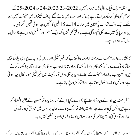
یہ مسئلہ صرف ایک سال تک محدود نہیں۔ 2022-23، 2023-24 اور 2024-25 کے
موسم بھی یہی کہانی دہراتے رہے ہیں کہ اجلاسوں میں بنائے گئے اہداف کھیتوں میں حقیقت نہیں بن
سکے۔ ایک وقت تھا جب پاکستان میں سالانہ 14 سے 15 ملین گانٹھیں پیدا ہوتی تھیں، مگر آج یہ
پیداوار پانچ ملین سے بھی کم رہ گئی ہے۔ یہ وقتی کمی نہیں بلکہ ایک منظم اور مسلسل زوال ہے جو سال بہ
سال گہرا ہو رہا ہے۔
کاشتکاروں اور صنعت سے وابستہ اداروں کا کہنا ہے کہ غیر حقیقی اندازوں کی وجہ سے پوری سپلائی چین
متاثر ہوتی ہے۔ درآمد کنندگان، برآمد کنندگان اور تاجران سب سرکاری اعداد و شمار پر انحصار کرتے
ہیں، لیکن جب یہ اعداد حقیقت کے بجائے امید پر مبنی ہوں تو مارکیٹ میں غیر یقینی صورتحال پیدا ہوتی
ہے، وسائل کا غلط استعمال ہوتا ہے اور اعتماد کمزور پڑ جاتا ہے۔
اصل مسئلہ پیداوار کے بنیادی ڈھانچے میں ہے۔ کپاس کے کسان زیادہ تر کم معیار کے بیج پر انحصار کر
رہے ہیں، جس کی وجہ سے پیداوار میں اضافہ رک چکا ہے۔ حالیہ برسوں میں بہتر بیج کی درآمد کی
اجازت تو دی گئی، لیکن تاخیر کی وجہ سے اس کا فائدہ فوری طور پر ممکن نہیں رہا۔
اسی طرح مشینوں کے استعمال کی شدید کمی بھی بڑا مسئلہ ہے۔ کپاس کی چنائی آج بھی زیادہ تر ہاتھ سے کی