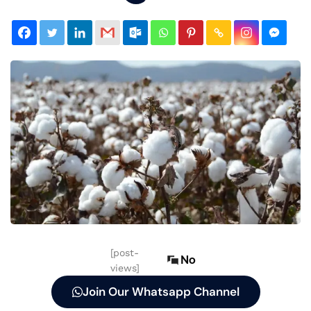
[post-
No
views]
Join Our Whatsapp Channel