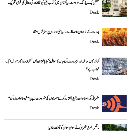
نیشنل بک ریڈنگ موومنٹ: پاکستان میں کتاب بینی کی ثقافت کی بحالی کی قومی تحریک
Desk
بھارت کے نوجوان، انصاف اور ریاستی اداروں پر متزلزل اعتماد
Desk
کوئٹہ کان سانحہ اور مزدوروں کی جان کا سوال: کیا پاکستان میں محفوظ روزگار صرف ایک
خواب ہے؟
Desk
حکمرانی کی اصلاحات: کیا پاکستان کو نئے صوبوں کی ضرورت ہے یا مضبوط اداروں کی؟
Desk
ناقص طرزِ حکمرانی نے مون سون کو آفت بنا دیا