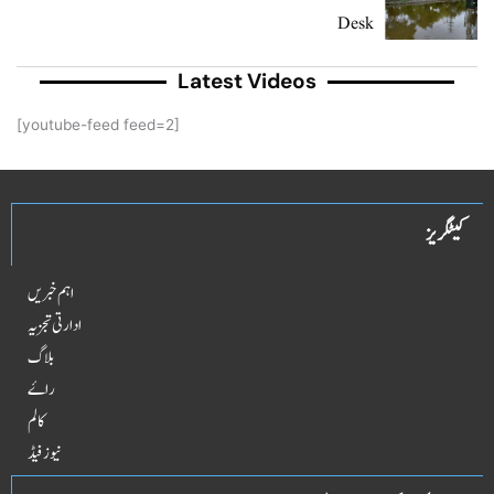
Desk
Latest Videos
[youtube-feed feed=2]
کیٹگریز
اہم خبریں
ادارتی تجزیہ
بلاگ
راۓ
کالم
نیوز فیڈ