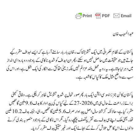
عبدالحسیب خان
پاکستان کے نظامِ حکمرانی میں ایک تشویشناک رجحان بار بار سامنے آ رہا ہے کہ ایسے اہداف مقرر کیے
جاتے ہیں جو حقیقت میں حاصل نہیں ہو سکتے، پھر ان اہداف کو شدید ناکامی کے باوجود دوبارہ اسی انداز
میں دہرایا جاتا ہے۔ یہ رویہ محض بلند عزائم نہیں بلکہ زمینی حقائق سے انکار کی ایک شکل ہے، اور اس کی
سب سے واضح مثال ملک کا کپاس کا شعبہ ہے۔
پاکستان کاٹن جنرز ایسوسی ایشن ایک بار پھر صورتحال پر شدید تشویش ظاہر کر چکی ہے۔ وفاقی کمیٹی
برائے زراعت نے حال ہی میں 2026-27 کے لیے کپاس کی پیداوار کا ہدف 9.6 ملین گانٹھیں
مقرر کیا ہے، حالانکہ گزشتہ سال اصل پیداوار صرف 5.6 ملین گانٹھیں رہی، جبکہ ہدف 10.2 ملین
تھا۔ یعنی ملک اپنے ہی ہدف سے تقریباً نصف پیچھے رہ گیا۔ مگر اس ناکامی کے باوجود منصوبہ بندی کرنے
والوں نے اس کا حل تلاش کرنے کے بجائے ایک اور غیر حقیقی ہدف مقرر کر دیا۔