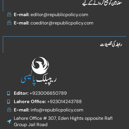
مضامین کو جمع کروانے کے لیے
E-mail:
editor@republicpolicy.com
E-mail:
coeditor@republicpolicy.com
رابطہ کی تفصیلات
Editor:
+923006650789
Lahore Office:
+923014243788
E-mail:
info@republicpolicy.com
Lahore Office # 307, Eden Hights opposite Rafi
Group Jail Road