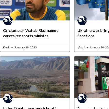
Cricket star Wahab Riaz named
Ukraine war bring
caretaker sports minister
Sanctions
Desk
January 28, 2023
ڈیسک
January 28, 20
Indus Treaty hearing kicks off:
”ہمارے گھر میں پٹرول بھی ہے