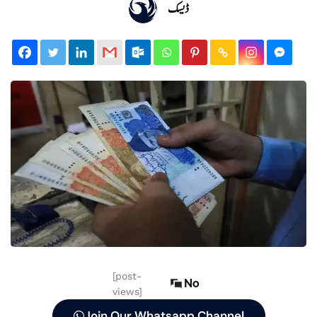
ڈیسک
[post-
No
views]
Join Our Whatsapp Channel