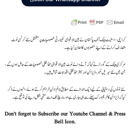
کراچی – اسٹیٹ بینک آف پاکستان نے بین الاقوامی سکیورٹی خصوصیات پر مشتمل نئے کرنسی نوٹ
متعارف کرانے کے اپنے منصوبوں کا اعلان کیا ہے۔
مرکزی بینک کے گورنر نے کہا کہ آنے والے نوٹ بین الاقوامی حفاظتی خصوصیات کے حامل ہوں گے ،
جن میں نئے سیریل نمبر ، ڈیزائن اور بہتر حفاظتی اقدامات شامل ہیں ۔
نئے نوٹوں کی دستیابی کے لیے ایک اندازے کے مطابق ٹائم لائن فراہم کرتے ہوئے، انہوں نے ذکر
کیا کہ ڈیزائن کا فریم ورک پہلے سے ہی جاری ہے اور مارچ تک اسے حتمی شکل دینے کی توقع ہے۔
Don’t forget to Subscribe our Youtube Channel & Press
Bell Icon.