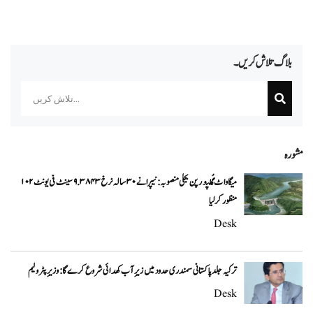
بلاگ تلاش کریں۔
Search
مشورہ
۱۰۲ میگاواٹ گُلپور پن بجلی منصوبہ: نیپرا نے ۳۰ سالہ نرخ ۹.۳۸۴۳ سینٹ فی یونٹ
منظور کر لیا
Desk
ترکیہ جلد پاکستانی سمندری حدود میں زیرِ آب کھدائی شروع کرے گا: وزیرِ پٹرولیم
Desk