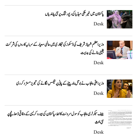
پاکستان میں غیر ملکی میڈیا کی رپورٹنگ پر نئی پابندیاں
Desk
وزیراعظم شہباز شریف کی ڈسکوز کی نجکاری میں عالمی معیار کے سرمایہ کاروں کی شرکت
یقینی بنانے کی ہدایت
Desk
وزیراعلیٰ پنجاب نے بوتل بند پینے کے پانی پر ٹیکس لگانے کی تجویز مسترد کر دی
Desk
چیف سیکرٹری پنجاب کو سول سرونٹ کا خط، پاکستان کی بیوروکریسی کے وفاقی ڈھانچے پر
نئی بحث
Desk