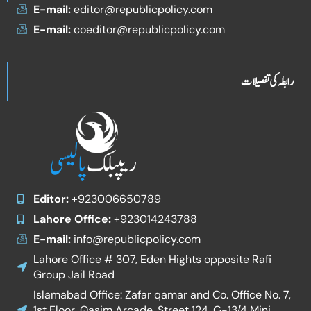
E-mail:
editor@republicpolicy.com
E-mail:
coeditor@republicpolicy.com
رابطہ کی تفصیلات
Editor:
+923006650789
Lahore Office:
+923014243788
E-mail:
info@republicpolicy.com
Lahore Office # 307, Eden Hights opposite Rafi
Group Jail Road
Islamabad Office: Zafar qamar and Co. Office No. 7,
1st Floor, Qasim Arcade, Street 124, G-13/4 Mini