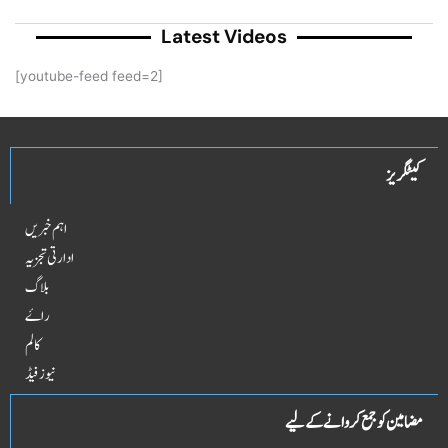
Latest Videos
[youtube-feed feed=2]
کیٹگریز
اہم خبریں
ادارتی تجزیہ
بلاگ
راۓ
کالم
نیوز فیڈ
مضامین کو جمع کروانے کے لیے