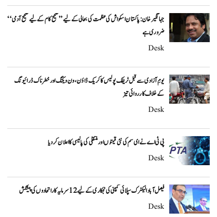
جہانگیر خان: پاکستان اسکواش کی عظمت کی بحالی کے لیے ’’صحیح کام کے لیے صحیح آدمی‘‘
ضروری ہے
Desk
یومِ آزادی سے قبل ٹریفک پولیس کا کریک ڈاؤن، ون ویلنگ اور خطرناک ڈرائیونگ
کے خلاف کارروائی تیز
Desk
پی ٹی اے نے ای سم کی نئی قیمتوں اور منتقلی کی پالیسی کا اعلان کردیا
Desk
فیصل آباد الیکٹرک سپلائی کمپنی کی نجکاری کے لیے 12 سرمایہ کار اتحادوں کی پیشکش
Desk