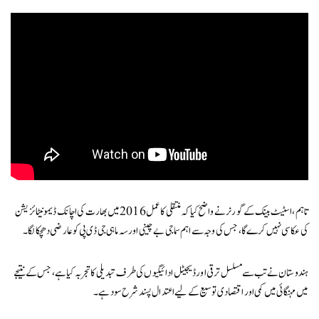
تاہم، اسٹیٹ بینک کے گورنر نے واضح کیا کہ منتقلی کا عمل 2016 میں بھارت کی اچانک ڈیمونیٹائزیشن
کی عکاسی نہیں کرے گا، جس کی وجہ سے اہم سماجی بے چینی اور سہ ماہی جی ڈی پی کو عارضی دھچکا لگا۔
ہندوستان نے تب سے مسلسل ترقی اور ڈیجیٹل ادائیگیوں کی طرف تبدیلی کا تجربہ کیا ہے، جس کے نتیجے
میں مہنگائی میں کمی اور اقتصادی توسیع کے لیے اعتدال پسند شرح سود ہے۔