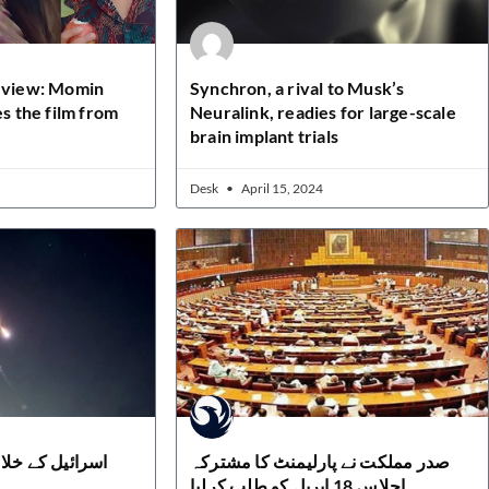
review: Momin
Synchron, a rival to Musk’s
es the film from
Neuralink, readies for large-scale
brain implant trials
Desk
April 15, 2024
صدر مملکت نے پارلیمنٹ کا مشترکہ
اسرائیل کے خلا
اجلاس 18 اپریل کو طلب کرلیا