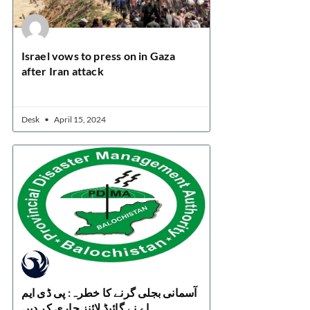
Israel vows to press on in Gaza
after Iran attack
Desk
April 15, 2024
آسمانی بجلی گرنے کا خطرہ: پی ڈی ایم
اے نے گائیڈ لائنز جاری کر دیں