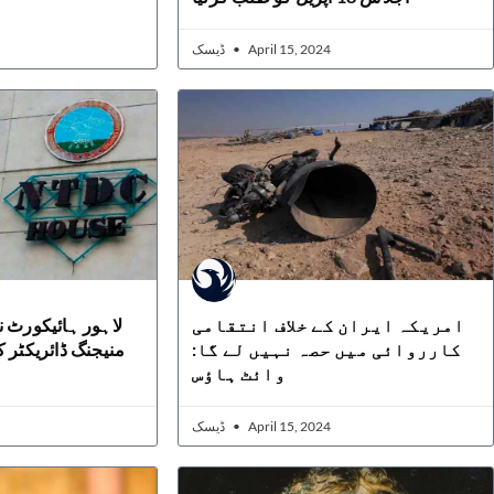
ڈیسک
April 15, 2024
امریکہ ایران کے خلاف انتقامی
لاہور ہائیکورٹ ن
کارروائی میں حصہ نہیں لے گا:
منیجنگ ڈائریکٹر 
وائٹ ہاؤس
ڈیسک
April 15, 2024