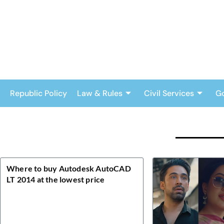
Skip
to
content
Republic Policy
Law & Rules
Civil Services
G
Where to buy Autodesk AutoCAD
LT 2014 at the lowest price