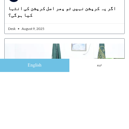
‏اگر یہ کرپشن نہیں تو پھر اصل کرپشن کی انتہا
کیا ہوگی؟
Desk
August 9, 2025
English
اردو
کیا،کب،کیوں ،کیسے، کب تک؟