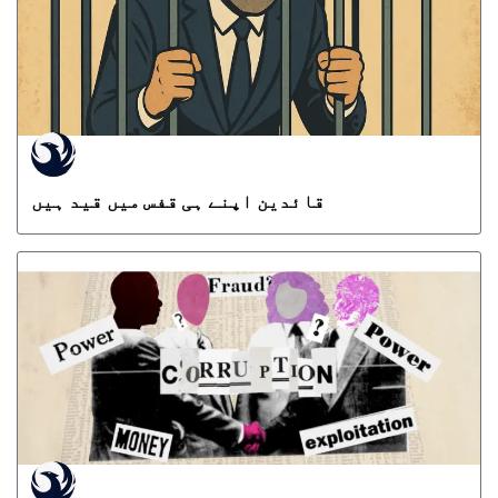
قائدین اپنے ہی قفس میں قید ہیں