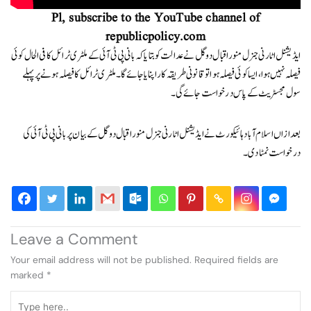
Pl, subscribe to the YouTube channel of
republicpolicy.com
ایڈیشنل اٹارنی جنرل منور اقبال دوگل نے عدالت کو بتایا کہ بانی پی ٹی آئی کے ملٹری ٹرائل کا فی الحال کوئی
فیصلہ نہیں ہوا، ایسا کوئی فیصلہ ہوا تو قانونی طریقہ کار اپنایا جائے گا۔ ملٹری ٹرائل کا فیصلہ ہونے پر پہلے
سول مجسٹریٹ کے پاس درخواست جائے گی۔
بعدازاں اسلام آباد ہائیکورٹ نے ایڈیشنل اٹارنی جنرل منور اقبال دوگل کے بیان پر بانی پی ٹی آئی کی
درخواست نمٹا دی۔
Leave a Comment
Your email address will not be published.
Required fields are
marked
*
Type