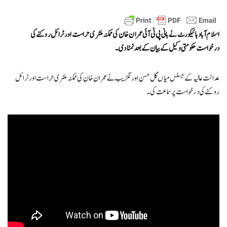
اسلام آباد ہائیکورٹ نے بانی پی ٹی آئی عمران خان کی ممکنہ ملٹری حراست اور ٹرائل روکنے کی
درخواست حکومتی وکیل کے بیان کے بعد نمٹا دی۔
عدالت عالیہ کے جسٹس میاں گل حسن اورنگزیب نے عمران خان کی ممکنہ ملٹری حراست اور ٹرائل
روکنے کی درخواست پر سماعت کی۔