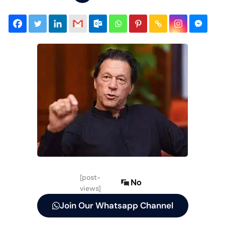
[post-
No
views]
Join Our Whatsapp Channel