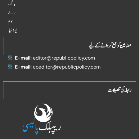
بلاگ
راۓ
کالم
نیوز فیڈ
مضامین کو جمع کروانے کے لیے
E-mail:
editor@republicpolicy.com
E-mail:
coeditor@republicpolicy.com
رابطہ کی تفصیلات