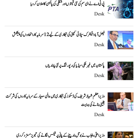
پی ٹی اے نے ای سم کی نئی قیمتوں اور منتقلی کی پالیسی کا اعلان کردیا
Desk
فیصل آباد الیکٹرک سپلائی کمپنی کی نجکاری کے لیے 12 سرمایہ کار اتحادوں کی پیشکش
Desk
پاکستان میں غیر ملکی میڈیا کی رپورٹنگ پر نئی پابندیاں
Desk
وزیراعظم شہباز شریف کی ڈسکوز کی نجکاری میں عالمی معیار کے سرمایہ کاروں کی شرکت
یقینی بنانے کی ہدایت
Desk
وزیراعلیٰ پنجاب نے بوتل بند پینے کے پانی پر ٹیکس لگانے کی تجویز مسترد کر دی