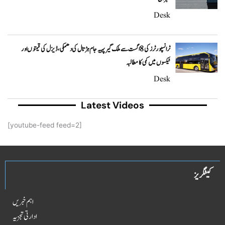
Desk
ٹرانسپورٹرز کی 8 اگست سے ملک گیر پہیہ جام ہڑتال کی دھمکی، ڈیزل کی قیمتوں اور
ٹیکسوں میں کمی کا مطالبہ
Desk
Latest Videos
[youtube-feed feed=2]
کیٹگریز
اہم خبریں
ادارتی تجزیہ