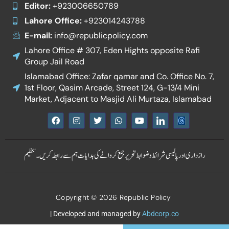
Editor:
+923006650789
Lahore Office:
+923014243788
E-mail:
info@republicpolicy.com
Lahore Office # 307, Eden Hights opposite Rafi
Group Jail Road
Islamabad Office: Zafar qamar and Co. Office No. 7,
1st Floor, Qasim Arcade, Street 124, G-13/4 Mini
Market, Adjacent to Masjid Ali Murtaza, Islamabad
F
I
T
W
Y
I
a
n
w
h
o
c
c
s
i
a
u
o
e
t
t
t
t
n
b
a
t
s
u
-
رازداری اور پالیسی
شرائط و ضوابط
تحریر جمع کروانے کی ہدایات
ہم سے رابطہ کریں۔
تنظیم
o
g
e
a
b
l
o
r
r
p
e
i
k
a
p
n
m
k
e
Copyright © 2026 Republic Policy
d
i
n
| Developed and managed by
Abdcorp.co