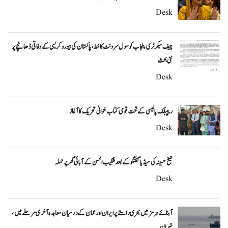
Desk
چیف سیکرٹری پنجاب کو سول سرونٹ کا خط، پاکستان کی بیوروکریسی کے وفاقی ڈھانچے پر
نئی بحث
Desk
ریپبلک پالیسی کے تحت قومی کتاب خوانی تحریک کا آغاز
Desk
شیخ حسینہ کی میڈیا گفتگو کے بعد شکیب الحسن کے آبائی گھر پر حملہ
Desk
آبنائے ہرمز میں بحری راستے پر ایران اور عمان کے درمیان معاہدہ آخری مرحلے میں،
تہران