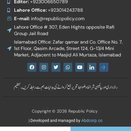
Editor:
+923006650789
Lahore Office:
+923014243788
E-mail:
info@republicpolicy.com
Lahore Office # 307, Eden Hights opposite Rafi
Group Jail Road
Islamabad Office: Zafar qamar and Co. Office No. 7,
1st Floor, Qasim Arcade, Street 124, G-13/4 Mini
Market, Adjacent to Masjid Ali Murtaza, Islamabad
F
I
T
W
Y
I
a
n
w
h
o
c
c
s
i
a
u
o
e
t
t
t
t
n
b
a
t
s
u
-
رازداری اور پالیسی
شرائط و ضوابط
تحریر جمع کروانے کی ہدایات
ہم سے رابطہ کریں۔
تنظیم
o
g
e
a
b
l
o
r
r
p
e
i
k
a
p
n
m
k
e
Copyright © 2026 Republic Policy
d
i
n
| Developed and managed by
Abdcorp.co