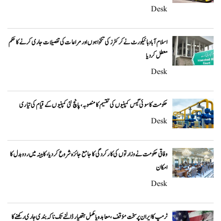
Desk
اسلام آباد ہائیکورٹ نے کرکٹرز کی تنخواہوں اور مراعات کی تفصیلات جاری کرنے کا حکم
معطل کر دیا
Desk
حکومت کا سوئی گیس کمپنیوں کی تقسیم کا منصوبہ، پانچ نئی کمپنیوں کے قیام کی تیاری
Desk
وفاقی حکومت نے وزارتوں کی کارکردگی کا جامع جائزہ شروع کر دیا، کابینہ میں ردوبدل کا
امکان
Desk
ٹرمپ کا ایران پر سخت مؤقف، معاہدہ یا مکمل ہتھیار ڈالنے تک ناکہ بندی جاری رکھنے کا