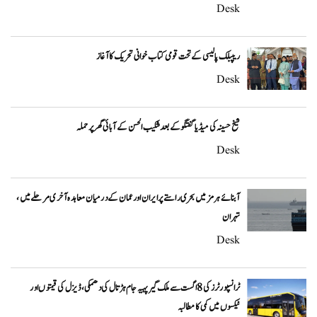
Desk
ریپبلک پالیسی کے تحت قومی کتاب خوانی تحریک کا آغاز
Desk
شیخ حسینہ کی میڈیا گفتگو کے بعد شکیب الحسن کے آبائی گھر پر حملہ
Desk
آبنائے ہرمز میں بحری راستے پر ایران اور عمان کے درمیان معاہدہ آخری مرحلے میں،
تہران
Desk
ٹرانسپورٹرز کی 8 اگست سے ملک گیر پہیہ جام ہڑتال کی دھمکی، ڈیزل کی قیمتوں اور
ٹیکسوں میں کمی کا مطالبہ