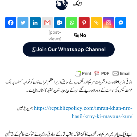
ڈیسک
[post-
No
views]
Join Our Whatsapp Channel
وفاقی وز یراطلاعات و نشریات مریم اورنگزیب نے سابق وزیراعظم عمران خان کو خواجہ آصف پر ہتک
عزت کیس کی سماعت کے دوران دیے گئے ان کے بیان پر شدید تنقید کا نشانہ بنایا ہے۔
https://republicpolicy.com/imran-khan-nro-
مزید پڑھیں:
hasil-krny-ki-mayous-kun/
اپنے ایک بیان میں مریم اورنگزیب کا کہنا تھا کہ ثاقب نثارکے صادق و امین نےشوکت خانم کے 3 ملین