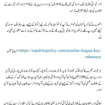
ڈالر خیراتی فنڈ ہاؤسنگ سوسائٹی میں لگانے کا اعتراف کیا، دوسروں پر چوری کا الزام اور خود خیرات کے
پیسوں کی چوری کا اعترافِ جرم۔
انھوں نے کہا کہ پاکستان کی عوام نے آپ کو شوکت خانم کے لیے زکوٰۃ کے پیسے دیے، ہاؤسنگ سوسائٹی
کیلئے نہیں دیے تھے، لاکھوں ڈالر کا خیراتی پیسہ لگاتے ہوئے شوکت خانم کے بورڈ سے منظوری بھی نہ
لی۔
https://republicpolicy.com/muslim-league-kay-
مزید پڑھیں:
rahnoma/
مریم اورنگزیب کا کہنا تھا کہ جھوٹا، فراڈیہ، توشہ خانہ اور زکوٰۃ چورکہتا ہے توشہ خانہ میں چوری کی تو کیا
ہوا، ریاست کے 190 ملین پاؤنڈ کھا گیاتو کیا ہوا، 5 قیراط کا ہیرا ہی تو لیا ہے، فارن فنڈنگ کرکے ملک
کے خلاف دشمنی کی تو کیا ہوا، زکوٰۃ کے پیسے ہی تو چوری کیے ہیں تو کیا ہوا، ٹرسٹ کا پیسہ ہی تو کھایا ہے تو کیا
ہوا۔
وفاقی وزیر اطلاعات نے چیئرمین پی ٹی آئی کو مزید تنقید کا نشانہ بناتے ہوئے کہا کہ القادرٹرسٹ کے نام پر