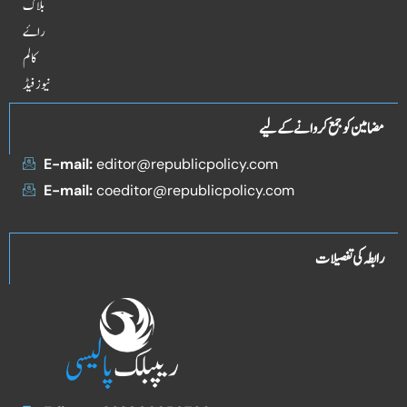
بلاگ
راۓ
کالم
نیوز فیڈ
مضامین کو جمع کروانے کے لیے
E-mail:
editor@republicpolicy.com
E-mail:
coeditor@republicpolicy.com
رابطہ کی تفصیلات