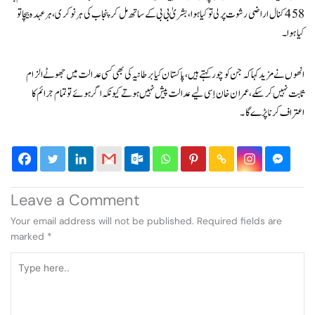
458 کنال اراضی رشوت پر لی تو کیا ہوا، بشریٰ بی بی کے ساتھ مل کرپنجاب کی ہر نوکری، ہرعہدہ بیچا تو
کیا ہوا۔
انھوں نے مزید کہا کہ جن کو چور کہتے ہیں، پاکستان کیا برطانیہ کی بھی کسی عدالت میں جھوٹے الزام
ثابت نہیں کر سکے، عمران خان اِسی لیے عدالت پیش نہیں ہوتے کیونکہ اگر ہوئے تو تمام جرائم کا
اعتراف کرنا پڑے گا۔
Leave a Comment
Your email address will not be published.
Required fields are
marked
*
Type
here..