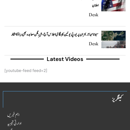
اعلان
Desk
سیوٹا مہاجر بحران پر یورپی یونین کا ہنگامی اجلاس آج، شینگن معاہدہ بھی دباؤ کا شکار
Desk
Latest Videos
[youtube-feed feed=2]
کیٹگریز
اہم خبریں
ادارتی تجزیہ