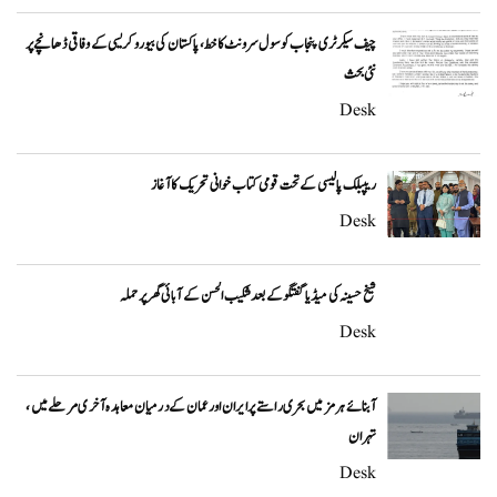
چیف سیکرٹری پنجاب کو سول سرونٹ کا خط، پاکستان کی بیوروکریسی کے وفاقی ڈھانچے پر
نئی بحث
Desk
ریپبلک پالیسی کے تحت قومی کتاب خوانی تحریک کا آغاز
Desk
شیخ حسینہ کی میڈیا گفتگو کے بعد شکیب الحسن کے آبائی گھر پر حملہ
Desk
آبنائے ہرمز میں بحری راستے پر ایران اور عمان کے درمیان معاہدہ آخری مرحلے میں،
تہران
Desk