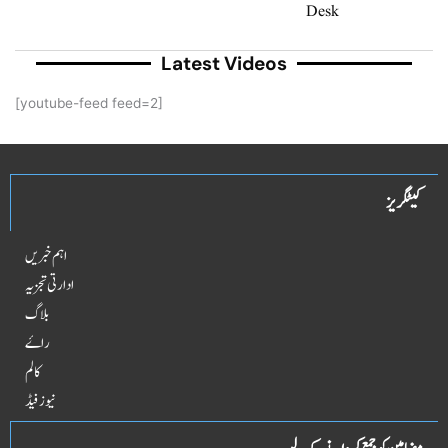
Desk
Latest Videos
[youtube-feed feed=2]
کیٹگریز
اہم خبریں
ادارتی تجزیہ
بلاگ
راۓ
کالم
نیوز فیڈ