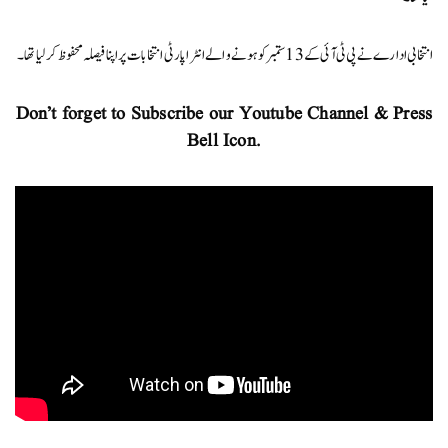
انتخابی ادارے نے پی ٹی آئی کے 13 ستمبر کو ہونے والے انٹرا پارٹی انتخابات پر اپنا فیصلہ محفوظ کر لیا تھا۔
Don’t forget to Subscribe our Youtube Channel & Press
Bell Icon.