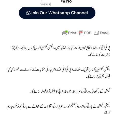
No
views]
Join Our Whatsapp Channel
پی ٹی آئی کو بلے کا انتخابی نشان الاٹ کیا جائے گا یا نہیں، الیکشن کمیشن آف پاکستان اپنا فیصلہ (آج)
جمعرات کو سنائے گا۔
الیکشن کمیشن پاکستان تحریک انصاف (پی ٹی آئی) کے انٹرا پارٹی انتخابات کے حوالے سے محفوظ کیا گیا
فیصلہ بھی آج سنائے گا۔
کمیشن کے رکن نثار درانی کی سربراہی میں ای سی پی کا پینل آج فیصلہ سنائے گا۔
الیکشن کمیشن نے پارٹی کی اندرونی تنظیم نو اور انٹرا پارٹی انتخابات کے حوالے سے پارٹی کو نوٹس جاری
کیا تھا۔