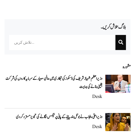
بلاگ تلاش کریں۔
Search
مشورہ
وزیراعظم شہباز شریف کی ڈسکوز کی نجکاری میں عالمی معیار کے سرمایہ کاروں کی شرکت
یقینی بنانے کی ہدایت
Desk
وزیراعلیٰ پنجاب نے بوتل بند پینے کے پانی پر ٹیکس لگانے کی تجویز مسترد کر دی
Desk