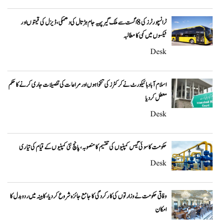
ٹرانسپورٹرز کی 8 اگست سے ملک گیر پہیہ جام ہڑتال کی دھمکی، ڈیزل کی قیمتوں اور
ٹیکسوں میں کمی کا مطالبہ
Desk
اسلام آباد ہائیکورٹ نے کرکٹرز کی تنخواہوں اور مراعات کی تفصیلات جاری کرنے کا حکم
معطل کر دیا
Desk
حکومت کا سوئی گیس کمپنیوں کی تقسیم کا منصوبہ، پانچ نئی کمپنیوں کے قیام کی تیاری
Desk
وفاقی حکومت نے وزارتوں کی کارکردگی کا جامع جائزہ شروع کر دیا، کابینہ میں ردوبدل کا
امکان