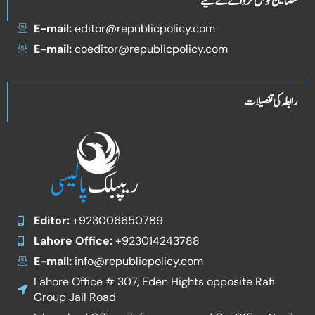
مضامین کو جمع کروانے کے لیے
E-mail:
editor@republicpolicy.com
E-mail:
coeditor@republicpolicy.com
رابطہ کی تفصیلات
Editor:
+923006650789
Lahore Office:
+923014243788
E-mail:
info@republicpolicy.com
Lahore Office # 307, Eden Hights opposite Rafi
Group Jail Road