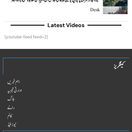
سیوٹا مہاجر بحران پر یورپی یونین کا ہنگامی اجلاس آج، شینگن معاہدہ بھی دباؤ کا شکار
Desk
Latest Videos
[youtube-feed feed=2]
کیٹگریز
اہم خبریں
ادارتی تجزیہ
بلاگ
راۓ
کالم
نیوز فیڈ