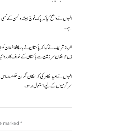
انہوں نے واضح کیا کہ پاک فوج ہمیشہ دشمن کے کسی بھی 
ہے۔
شہباز شریف نے کہا کہ پاکستان نے بارہا افغانستان ک
ہیں جو افغان سرزمین سے پاکستان کے خلاف کارروائ
انہوں نے امید ظاہر کی کہ افغان نگران حکومت اس ا
سرگرمیوں کے لیے استعمال نہ ہو۔
re marked
*