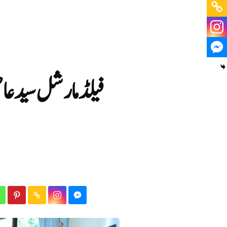
فیلڈ مارشل سید عا