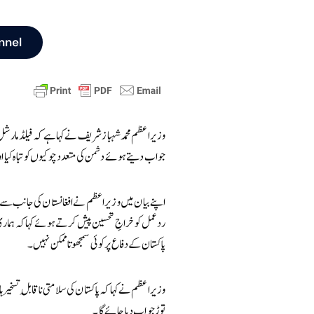
nnel
وزیراعظم محمد شہباز شریف نے کہا ہے کہ فیلڈ مارشل
جواب دیتے ہوئے دشمن کی متعدد چوکیوں کو تباہ کیا اور ا
اپنے بیان میں وزیراعظم نے افغانستان کی جانب سے 
ردعمل کو خراجِ تحسین پیش کرتے ہوئے کہا کہ ہماری 
پاکستان کے دفاع پر کوئی سمجھوتا ممکن نہیں۔
وزیراعظم نے کہا کہ پاکستان کی سلامتی ناقابلِ تسخیر 
توڑ جواب دیا جائے گا۔