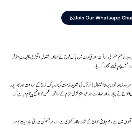
Join Our Whatsapp Cha
 سید عاصم منیر کی جرأت مند قیادت میں پاک فوج نے افغان اشتعال انگیزی کا نہایت مؤثر
نہیں پسپائی پر مجبور کر دیا۔
سرحدی علاقوں پر بلا اشتعال فائرنگ کی شدید مذمت کی اور پاک فوج کے بروقت اور بھرپور
افواج نے پیشہ ورانہ مہارت اور غیر متزلزل عزم کے ساتھ دشمن کو واضح پیغام دیا ہے کہ
ہاتھوں میں ہے، قوم اپنی افواج کے شانہ بشانہ کھڑی ہے، اور ہر قسم کی بیرونی جارحیت کا منہ