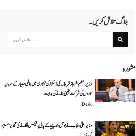
بلاگ تلاش کریں۔
Search
مشورہ
وزیراعظم شہباز شریف کی ڈسکوز کی نجکاری میں عالمی معیار کے سرمایہ
کاروں کی شرکت یقینی بنانے کی ہدایت
Desk
وزیراعلیٰ پنجاب نے بوتل بند پینے کے پانی پر ٹیکس لگانے کی تجویز مسترد
کر دی