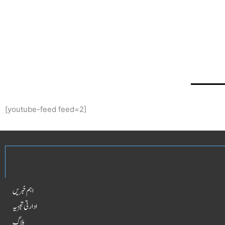
[youtube-feed feed=2]
اہم خبریں
ادارتی تجزیہ
بلاگ