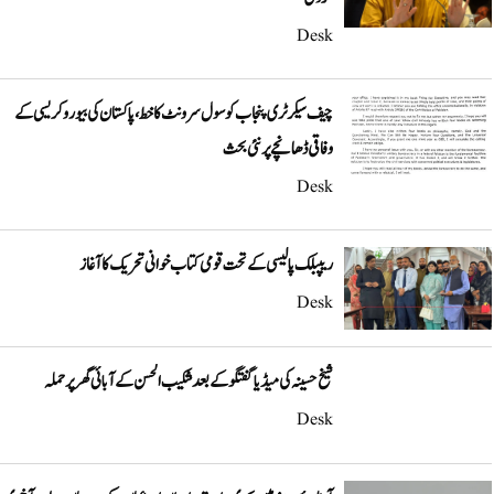
Desk
چیف سیکرٹری پنجاب کو سول سرونٹ کا خط، پاکستان کی بیوروکریسی کے
وفاقی ڈھانچے پر نئی بحث
Desk
ریپبلک پالیسی کے تحت قومی کتاب خوانی تحریک کا آغاز
Desk
شیخ حسینہ کی میڈیا گفتگو کے بعد شکیب الحسن کے آبائی گھر پر حملہ
Desk