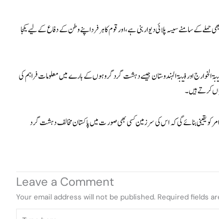
حملے کے سامنے سیسہ پلائی دیوار بنی ہے، اور قوم کا ہر فرد اپنے وطن کے دفاع کے لیے یکجا
و فتنۃ الخوارج اور فتنۃ الہندوستان جیسے دہشت گرد گروہوں کے بارے میں معلومات فراہم کی
یاں کرتے ہیں۔
مر کو یقینی بنائے گی کہ اس کی سرزمین کسی بھی صورت میں پاکستان مخالف دہشت گرد
Leave a Comment
Your email address will not be published.
Required fields a
Type