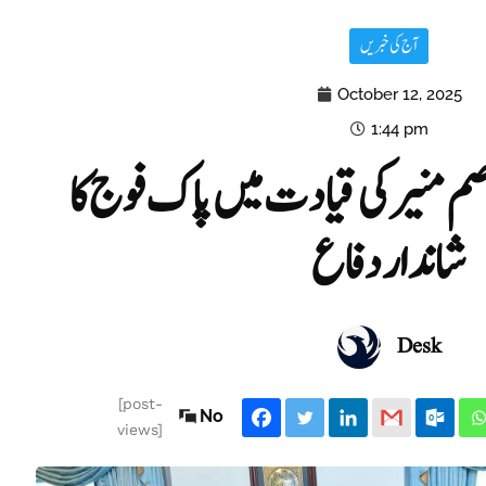
آج کی خبریں
October 12, 2025
1:44 pm
صم منیر کی قیادت میں پاک فوج کا
شاندار دفاع
Desk
[post-
No
views]