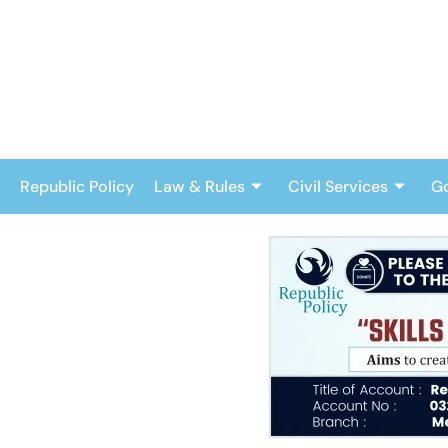
Skip
to
content
Republic Policy
Law & Rules
Civil Services
G