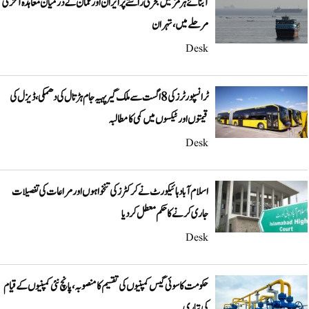
آبنائے ہرمز میں بحری راستے پر ایران اور عمان کے درمیان معاہدہ آخری
مرحلے میں، تہران
Desk
ٹرانسپورٹرز کی 8 اگست سے ملک گیر پہیہ جام ہڑتال کی دھمکی، ڈیزل کی
قیمتوں اور ٹیکسوں میں کمی کا مطالبہ
Desk
اسلام آباد ہائیکورٹ نے کرکٹرز کی تنخواہوں اور مراعات کی تفصیلات
جاری کرنے کا حکم معطل کر دیا
Desk
حکومت کا سوئی گیس کمپنیوں کی تقسیم کا منصوبہ، پانچ نئی کمپنیوں کے قیام
کی تیاری