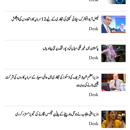
فیصل آباد الیکٹرک سپلائی کمپنی کی نجکاری کے لیے 12 سرمایہ کار اتحادوں کی پیشکش
Desk
پاکستان میں غیر ملکی میڈیا کی رپورٹنگ پر نئی پابندیاں
Desk
وزیراعظم شہباز شریف کی ڈسکوز کی نجکاری میں عالمی معیار کے سرمایہ کاروں کی شرکت
یقینی بنانے کی ہدایت
Desk
وزیراعلیٰ پنجاب نے بوتل بند پینے کے پانی پر ٹیکس لگانے کی تجویز مسترد کر دی
Desk