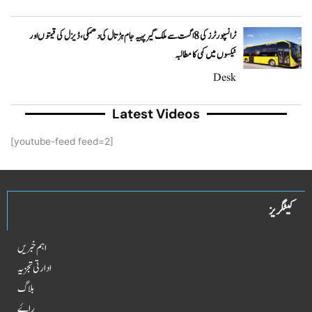
ٹرانسپورٹرز کی 8 اگست سے ملک گیر پہیہ جام ہڑتال کی دھمکی، ڈیزل کی قیمتوں اور
ٹیکسوں میں کمی کا مطالبہ
Desk
Latest Videos
[youtube-feed feed=2]
کیٹگریز
اہم خبریں
ادارتی تجزیہ
بلاگ
راۓ