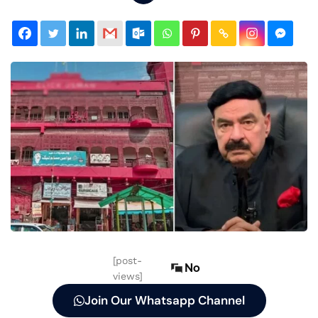
[post-
No
views]
Join Our Whatsapp Channel