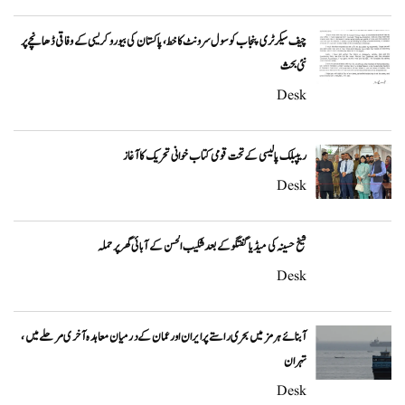
چیف سیکرٹری پنجاب کو سول سرونٹ کا خط، پاکستان کی بیوروکریسی کے وفاقی ڈھانچے پر
نئی بحث
Desk
ریپبلک پالیسی کے تحت قومی کتاب خوانی تحریک کا آغاز
Desk
شیخ حسینہ کی میڈیا گفتگو کے بعد شکیب الحسن کے آبائی گھر پر حملہ
Desk
آبنائے ہرمز میں بحری راستے پر ایران اور عمان کے درمیان معاہدہ آخری مرحلے میں،
تہران
Desk