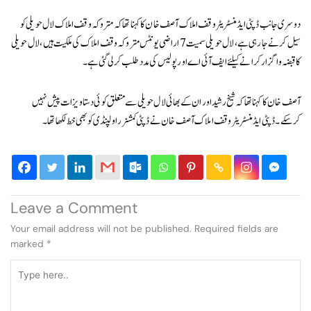
دوسری جانب ڈپٹی ایڈمنسٹریٹر وقف املاک آصف خان کا کہنا تھا کہ متروکہ وقف املاک لال حویلی کو
سیل کرنے جا رہی ہے، لال حویلی سمیت 7 اراضی یونٹس متروکہ وقف املاک کی ملکیت ہیں، لال حویلی
کا قبضہ واگزار کرانے کیلئے ایف آئی اے اور پولیس کی مدد طلب کر لی گئی ہے۔
آصف خان کا کہنا تھا کہ شیخ رشید اور ان کے بھائی لال حویلی سے متعلق کوئی دستاویزات پیش نہیں
کرسکے۔ ڈپٹی ایڈمنسٹریٹر وقف املاک آصف خان نے ڈپٹی کمشنر راولپنڈی کو بھی خط لکھا تھا۔
Leave a Comment
Your email address will not be published.
Required fields are
marked
*
Type
here..