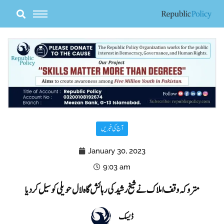
Skip
to
content
آج کی خبریں
January 30, 2023
9:03 am
متروکہ وقف املاک نے شیخ رشید کی رہائش گاہ لال حویلی کو سیل کردیا
ڈیسک