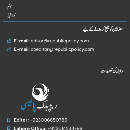
کالم
نیوز فیڈ
مضامین کو جمع کروانے کے لیے
E-mail:
editor@republicpolicy.com
E-mail:
coeditor@republicpolicy.com
رابطہ کی تفصیلات
Editor:
+923006650789
Lahore Office:
+923014243788