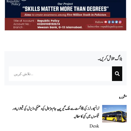
بلاگ تلاش کریں۔
Search
مشورہ
ٹرانسپورٹرز کی 8 اگست سے ملک گیر پہیہ جام ہڑتال کی دھمکی، ڈیزل کی قیمتوں اور
ٹیکسوں میں کمی کا مطالبہ
Desk