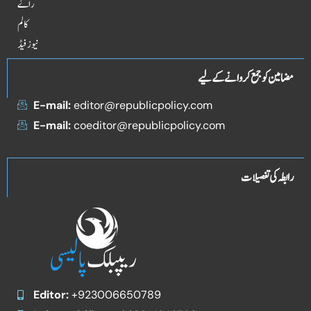
راۓ
کالم
نیوز فیڈ
مضامین کو جمع کروانے کے لیے
E-mail:
editor@republicpolicy.com
E-mail:
coeditor@republicpolicy.com
رابطہ کی تفصیلات
Editor:
+923006650789