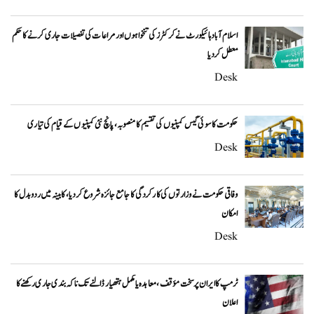
اسلام آباد ہائیکورٹ نے کرکٹرز کی تنخواہوں اور مراعات کی تفصیلات جاری کرنے کا حکم
معطل کر دیا
Desk
حکومت کا سوئی گیس کمپنیوں کی تقسیم کا منصوبہ، پانچ نئی کمپنیوں کے قیام کی تیاری
Desk
وفاقی حکومت نے وزارتوں کی کارکردگی کا جامع جائزہ شروع کر دیا، کابینہ میں ردوبدل کا
امکان
Desk
ٹرمپ کا ایران پر سخت مؤقف، معاہدہ یا مکمل ہتھیار ڈالنے تک ناکہ بندی جاری رکھنے کا
اعلان