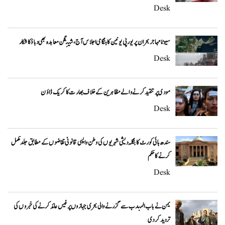
Desk
سیوٹا مہاجر بحران پر یورپی یونین کا ہنگامی اجلاس آج، شینگن معاہدہ بھی دباؤ کا شکار
Desk
مودی پر تنقید کرنے والے مظاہرین کے خلاف بھارت کا کریک ڈاؤن
Desk
سندھ ہائی کورٹ کا بنگلہ دیشی شہریوں کی وطن واپسی قانونی تقاضوں کے مطابق جلد مکمل
کرنے کا حکم
Desk
یمن نے باب المندب سے گزرنے والی بحری جہازوں پر فیس عائد کرنے کی خبروں کی
تردید کر دی