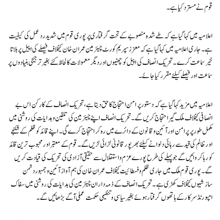
قوم نے مسترد کیا ہے۔
اعلامیہ میں کہا گیا ہے کہ طے شدہ منصوبے کے تحت گرفتاری پر پوری قوم میں شدید رد عمل کی کیفیت
ہے۔ جاری اعلامیہ میں کہا گیا ہے کہ معزز سپریم کورٹ چیئر مین عمران خان کیخلاف فیصلے کی اپیل پر بلاتا
خیر سماعت کرے۔تحریک انصاف کی اپیل کو چھٹیوں اور دیگر معمولات کا لحاظ کئے بغیر ترجیحی بنیادوں پر
سماعت اور فیصلے کیلئے مقرر کیا جائے۔
اعلامیہ میں مزید کہا گیا ہے کہ دستور پر امن احتجاج کا حق دیتا ہے، تحریک انصاف کے کارکن اس بے
انصافی کیخلاف ملک گیر احتجاج کریں گے۔ تحریک انصاف اپنے چیئر مین کی تلقین و ہدایات کی روشنی میں
مکمل طور پر پر امن اور آئین و قانون کے دائرےمیں رہ کر احتجاج کرے گی۔ اپنے قائد کو ظلم کے شکنجے
اور ظالم کی قید سے رہائی دلوانے کیلئے بھر پور قانونی لڑائی لڑیں گے۔ قوم کے معتبر اور محبوب ترین قائد
کو رہا کر وائیں گے جو پہلے کی طرح پورے عزم و استقلال سے حقیقی آزادی کی تحریک کی قیادت کریں
گے۔پوری قوم ملک میں جاری ظلم و فسطائیت کیخلاف عمران خان کی ہم آواز آئین و جمہور دشمن
سازشیوں کیخلاف کھڑی ہے۔تحریک انصاف کے ذمہ داران چیئرمین کی ہدایات کی روشنی میں سفاک
امپورٹڈ سرکار کے ہاتھوں گرفتار ہوئے بغیر سیاسی و تنظیمی حکمت عملی آگے بڑھائیں گے۔