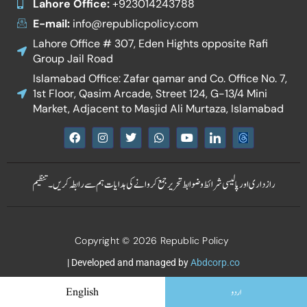
Lahore Office:
+923014243788
E-mail:
info@republicpolicy.com
Lahore Office # 307, Eden Hights opposite Rafi
Group Jail Road
Islamabad Office: Zafar qamar and Co. Office No. 7,
1st Floor, Qasim Arcade, Street 124, G-13/4 Mini
Market, Adjacent to Masjid Ali Murtaza, Islamabad
F
I
T
W
Y
I
a
n
w
h
o
c
c
s
i
a
u
o
e
t
t
t
t
n
b
a
t
s
u
-
رازداری اور پالیسی
شرائط و ضوابط
تحریر جمع کروانے کی ہدایات
ہم سے رابطہ کریں۔
تنظیم
o
g
e
a
b
l
o
r
r
p
e
i
k
a
p
n
m
k
e
Copyright © 2026 Republic Policy
d
i
n
| Developed and managed by
Abdcorp.co
اردو
English