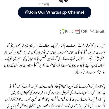
No
views]
Join Our Whatsapp Channel
عمران خان کی گرفتاری کے حوالے سےپاکستان تحریک انصاف کے وائس چیئر مین شاہ محمود قریشی کی
صدارت میں کور کمیٹی کا ہنگامی اجلاس منعقد ہوا۔ اجلاس میں توشہ خانہ کیس میں ایڈیشنل ڈسٹرکٹ اینڈ
سیشن جج کے فیصلے اور چیئر مین تحریک انصاف کی گرفتاری پر تفصیلی تبادلۂ خیال کیا گیا۔ چیئرمین تحریک
انصاف کی رہائی کیلئے قانونی چارہ جوئی سمیت آئندہ کی حکمت عملی پر تفصیلی مشاورت کور کمیٹی کے ہنگامی
اجلاس کا اعلامیہ جاری کر دیا گیا۔
پاکستان تحریک انصاف نے ملک گیر پر امن احتجاج کی کال دے دی ۔ تحریک انصاف کی کور کمیٹی کی
عدالت عظمی سے تحریک انصاف کی نظر ثانی درخواست کی بلا تاخیر سماعت کی بھی اپیل۔ چیئر مین
پاکستان تحریک انصاف کی ہدایات کی روشنی میں تنظیمی وسیاسی حکمت عملی پر عملد رآمد کا بھی آغاز کر دیا
گیا۔اعلامیہ میں کہا گیا ہے کہ ٹھوس شواہد کے باوجود ایک متعصب بن کے نہایت ناقص فیصلے کو پوری