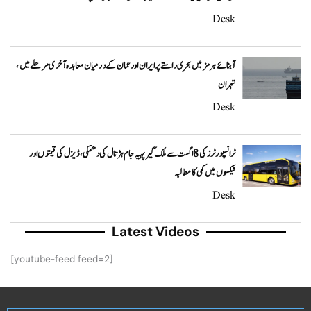
Desk
آبنائے ہرمز میں بحری راستے پر ایران اور عمان کے درمیان معاہدہ آخری مرحلے میں،
تہران
Desk
ٹرانسپورٹرز کی 8 اگست سے ملک گیر پہیہ جام ہڑتال کی دھمکی، ڈیزل کی قیمتوں اور
ٹیکسوں میں کمی کا مطالبہ
Desk
Latest Videos
[youtube-feed feed=2]