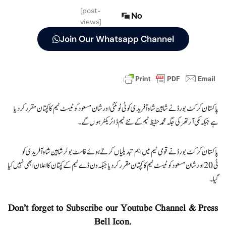
[post-
No
views]
Join Our Whatsapp Channel
پاکستان کرکٹ بورڈ نے شاہین شاہ آفریدی کو ٹی ٹوئنٹی اور شان مسعود کو ٹیسٹ ٹیم کا کپتان مقرر کردیا
ہے جبکہ مکی آرتھر کی جگہ محمد حفیظ ٹیم کے نئے ٹیم ڈائریکٹر ہوں گے۔
پاکستان کرکٹ بورڈ نے قومی ٹیم میں اہم تبدیلیاں کرتے ہوئے فاسٹ بولرشاہین شاہ آفریدی کو
ٹی 20 اور شان مسعود کو ٹیسٹ ٹیم کا کپتان مقرر کردیا جبکہ ون ڈے ٹیم کے کپتان کا اعلان ابھی نہیں کیا
گیا۔
Don’t forget to Subscribe our Youtube Channel & Press
Bell Icon.