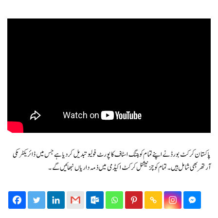
پاکستان کرکٹ بورڈ نے اپنے تمام کوچنگ اسٹاف کا پورٹ فولیو تبدیل کردیا ہے جس میں ڈائریکٹر مکی
آرتھر بھی شامل ہیں۔ تمام کوچز نیشنل کرکٹ اکیڈمی میں ذمہ داریاں نبھائیں گے۔