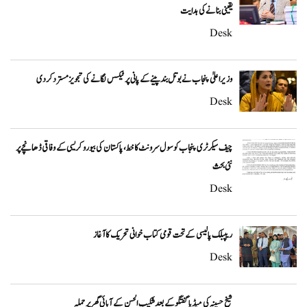
یقینی بنانے کی ہدایت
Desk
وزیراعلیٰ پنجاب نے بوتل بند پینے کے پانی پر ٹیکس لگانے کی تجویز مسترد کر دی
Desk
چیف سیکرٹری پنجاب کو سول سرونٹ کا خط، پاکستان کی بیوروکریسی کے وفاقی ڈھانچے پر
نئی بحث
Desk
ریپبلک پالیسی کے تحت قومی کتاب خوانی تحریک کا آغاز
Desk
شیخ حسینہ کی میڈیا گفتگو کے بعد شکیب الحسن کے آبائی گھر پر حملہ