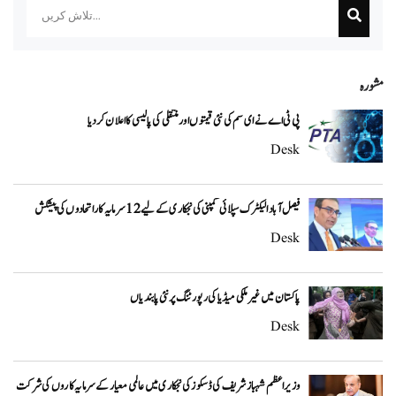
مشورہ
پی ٹی اے نے ای سم کی نئی قیمتوں اور منتقلی کی پالیسی کا اعلان کردیا
Desk
فیصل آباد الیکٹرک سپلائی کمپنی کی نجکاری کے لیے 12 سرمایہ کار اتحادوں کی پیشکش
Desk
پاکستان میں غیر ملکی میڈیا کی رپورٹنگ پر نئی پابندیاں
Desk
وزیراعظم شہباز شریف کی ڈسکوز کی نجکاری میں عالمی معیار کے سرمایہ کاروں کی شرکت