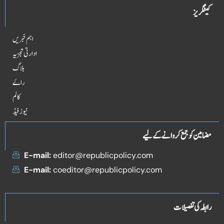
کیٹگریز
اہم خبریں
ادارتی تجزیہ
بلاگ
راۓ
کالم
نیوز فیڈ
مضامین کو جمع کروانے کے لیے
E-mail:
editor@republicpolicy.com
E-mail:
coeditor@republicpolicy.com
رابطہ کی تفصیلات