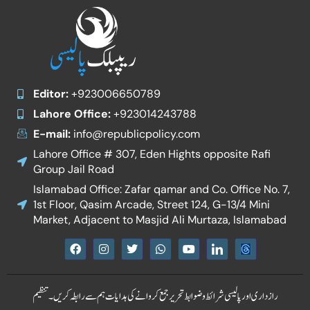
Editor:
+923006650789
Lahore Office:
+923014243788
E-mail:
info@republicpolicy.com
Lahore Office # 307, Eden Hights opposite Rafi
Group Jail Road
Islamabad Office: Zafar qamar and Co. Office No. 7,
1st Floor, Qasim Arcade, Street 124, G-13/4 Mini
Market, Adjacent to Masjid Ali Murtaza, Islamabad
F
I
T
W
Y
I
a
n
w
h
o
c
c
s
i
a
u
o
e
t
t
t
t
n
b
a
t
s
u
-
رازداری اور پالیسی
شرائط و ضوابط
تحریر جمع کروانے کی ہدایات
ہم سے رابطہ کریں۔
تنظیم
o
g
e
a
b
l
o
r
r
p
e
i